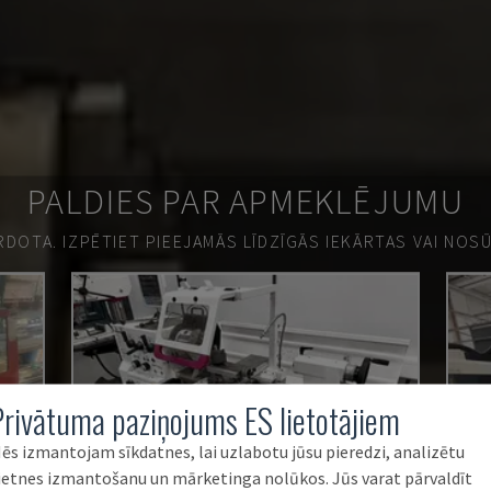
PALDIES PAR APMEKLĒJUMU
ĀRDOTA.
IZPĒTIET PIEEJAMĀS LĪDZĪGĀS IEKĀRTAS VAI NOS
Privātuma paziņojums ES lietotājiem
ēs izmantojam sīkdatnes, lai uzlabotu jūsu pieredzi, analizētu
ietnes izmantošanu un mārketinga nolūkos. Jūs varat pārvaldīt