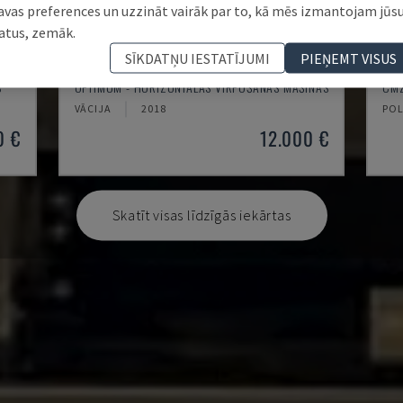
avas preferences un uzzināt vairāk par to, kā mēs izmantojam jūs
atus, zemāk.
SĪKDATŅU IESTATĪJUMI
PIEŅEMT VISUS
TH 4610
TB
S
OPTIMUM - HORIZONTĀLĀS VIRPOŠANAS MAŠĪNAS
CMZ
VĀCIJA
2018
POL
0 €
12.000 €
Skatīt visas līdzīgās iekārtas