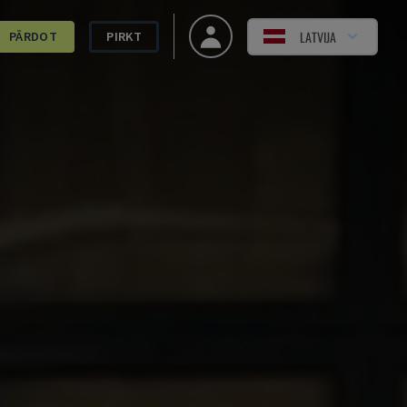
LATVIJA
PĀRDOT
PIRKT