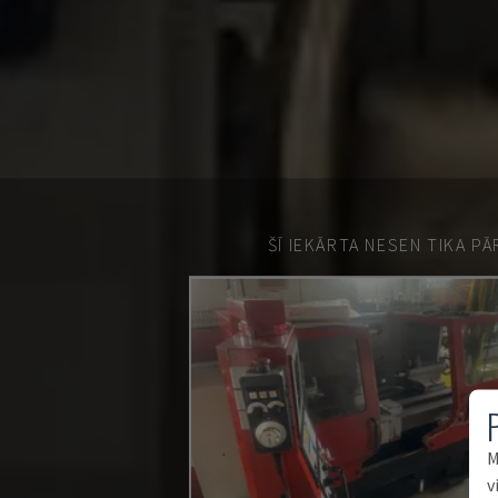
ŠĪ IEKĀRTA NESEN TIKA P
M
v