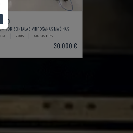
u
I-520
 - HORIZONTĀLĀS VIRPOŠANAS MAŠĪNAS
IJA
2005
40.135 HRS
30.000 €