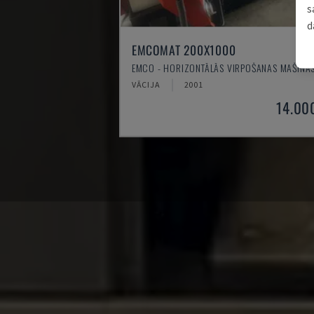
s
d
EMCOMAT 200X1000
EMCO - HORIZONTĀLĀS VIRPOŠANAS MAŠĪNA
VĀCIJA
2001
14.00