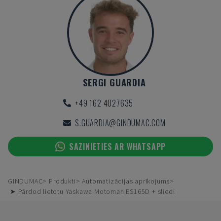
SERGI GUARDIA
+49 162 4027635
S.GUARDIA@GINDUMAC.COM
SAZINIETIES AR WHATSAPP
GINDUMAC
Produkti
Automatizācijas aprīkojums
➤ Pārdod lietotu Yaskawa Motoman ES165D + sliedi