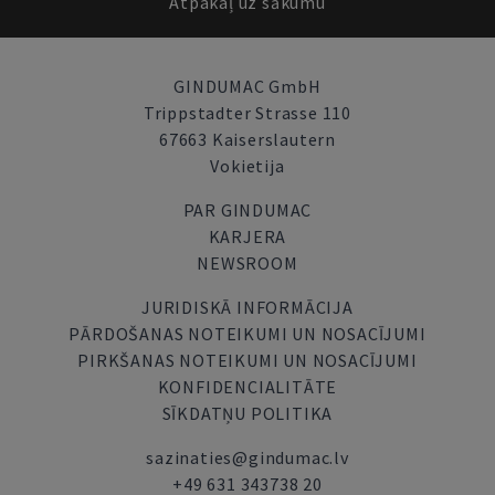
Atpakaļ uz sākumu
GINDUMAC GmbH
Trippstadter Strasse 110
67663 Kaiserslautern
Vokietija
PAR GINDUMAC
KARJERA
NEWSROOM
JURIDISKĀ INFORMĀCIJA
PĀRDOŠANAS NOTEIKUMI UN NOSACĪJUMI
PIRKŠANAS NOTEIKUMI UN NOSACĪJUMI
KONFIDENCIALITĀTE
SĪKDATŅU POLITIKA
sazinaties@gindumac.lv
+49 631 343738 20