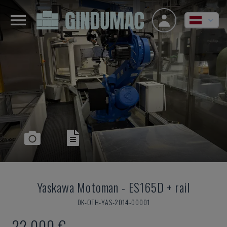
Yaskawa Motoman
-
ES165D + rail
DK-OTH-YAS-2014-00001
22.000 €