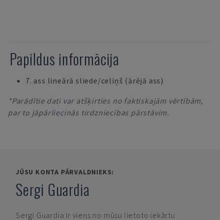
Papildus informācija
7. ass lineārā sliede/celiņš (ārējā ass)
*Parādītie dati var atšķirties no faktiskajām vērtībām,
par to jāpārliecinās tirdzniecības pārstāvim.
JŪSU KONTA PĀRVALDNIEKS:
Sergi Guardia
Sergi Guardia
Ir viens no mūsu lietoto iekārtu