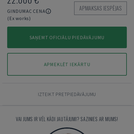
APMAKSAS IESPĒJAS
GINDUMAC CENA
(Ex works)
SAŅEMT OFICIĀLU PIEDĀVĀJUMU
APMEKLĒT IEKĀRTU
IZTEIKT PRETPIEDĀVĀJUMU
VAI JUMS IR VĒL KĀDI JAUTĀJUMI? SAZINIES AR MUMS!