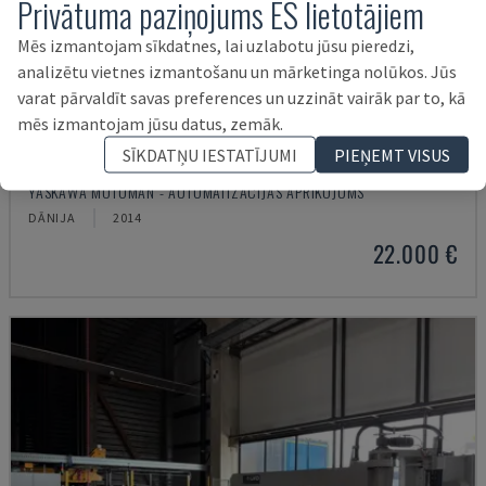
Privātuma paziņojums ES lietotājiem
Mēs izmantojam sīkdatnes, lai uzlabotu jūsu pieredzi,
analizētu vietnes izmantošanu un mārketinga nolūkos. Jūs
varat pārvaldīt savas preferences un uzzināt vairāk par to, kā
mēs izmantojam jūsu datus, zemāk.
SĪKDATŅU IESTATĪJUMI
PIEŅEMT VISUS
ES165D + RAIL
YASKAWA MOTOMAN - AUTOMATIZĀCIJAS APRĪKOJUMS
DĀNIJA
2014
22.000 €