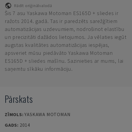
Rādīt oriģinālvalodā
Šis 7 asu Yaskawa Motoman ES165D + sliedes ir
ražots 2014. gadā. Tas ir paredzēts sarežģītiem
automatizācijas uzdevumiem, nodrošinot elastību
un precizitāti dažādos lietojumos. Ja vēlaties iegūt
augstas kvalitātes automatizācijas iespējas,
apsveriet mūsu piedāvāto Yaskawa Motoman
ES165D + sliedes mašīnu. Sazinieties ar mums, lai
saņemtu sīkāku informāciju.
Pārskats
ZĪMOLS
:
YASKAWA MOTOMAN
GADS
:
2014