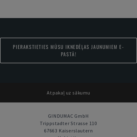
PIERAKSTIETIES MŪSU IKNEDĒĻAS JAUNUMIEM E-
PASTĀ!
Atpakaļ uz sākumu
GINDUMAC GmbH
Trippstadter Strasse 110
67663 Kaiserslautern