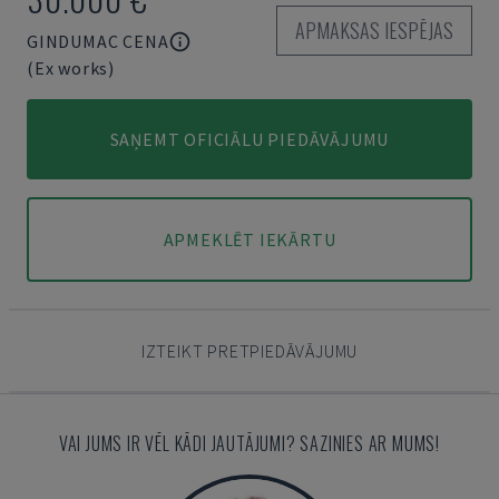
APMAKSAS IESPĒJAS
GINDUMAC CENA
(Ex works)
SAŅEMT OFICIĀLU PIEDĀVĀJUMU
APMEKLĒT IEKĀRTU
IZTEIKT PRETPIEDĀVĀJUMU
VAI JUMS IR VĒL KĀDI JAUTĀJUMI? SAZINIES AR MUMS!