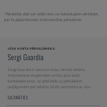
*Parādītie dati var atšķirties no faktiskajām vērtībām,
par to jāpārliecinās tirdzniecības pārstāvim.
JŪSU KONTA PĀRVALDNIEKS:
Sergi Guardia
Sergi Guardia
Ir viens no mūsu lietoto iekārtu
tirdzniecības ekspertiem un būs jūsu tiešā
kontaktpersona, lai atbildētu uz jebkādiem
jautājumiem par iekārtu. Droši sazinieties ar viņu.
SAZINĀTIES