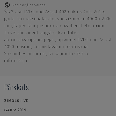
Rādīt oriģinālvalodā
Šis 3-asu LVD Load-Assist 4020 tika ražots 2019.
gadā. Tā maksimālais loksnes izmērs ir 4000 x 2000
mm, tāpēc tā ir piemērota dažādiem lietojumiem.
Ja vēlaties iegūt augstas kvalitātes
automatizācijas iespējas, apsveriet LVD Load-Assist
4020 mašīnu, ko piedāvājam pārdošanā.
Sazinieties ar mums, lai saņemtu sīkāku
informāciju.
Pārskats
ZĪMOLS
:
LVD
GADS
:
2019