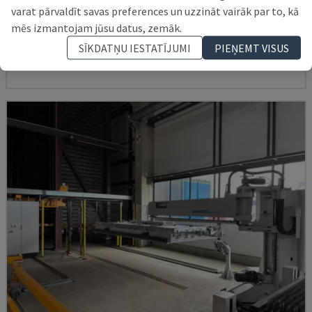
ES165D + RAIL
varat pārvaldīt savas preferences un uzzināt vairāk par to, kā
YASKAWA MOTOMAN - AUTOMATIZĀCIJAS APRĪKOJUMS
mēs izmantojam jūsu datus, zemāk.
DĀNIJA
2014
SĪKDATŅU IESTATĪJUMI
PIEŅEMT VISUS
22.000 €