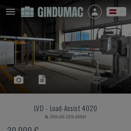
LVD
-
Load-Assist 4020
NL-OTH-LVD-2019-00001
30.000 €