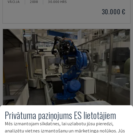
VĀCIJA
2008
30.000 HRS
30.000 €
Privātuma paziņojums ES lietotājiem
Mēs izmantojam sīkdatnes, lai uzlabotu jūsu pieredzi,
analizētu vietnes izmantošanu un mārketinga nolūkos. Jūs