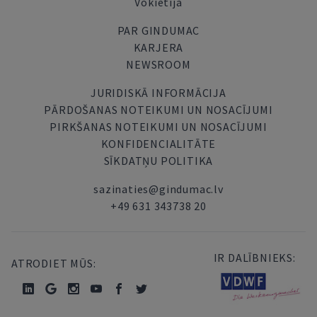
Vokietija
PAR GINDUMAC
KARJERA
NEWSROOM
JURIDISKĀ INFORMĀCIJA
PĀRDOŠANAS NOTEIKUMI UN NOSACĪJUMI
PIRKŠANAS NOTEIKUMI UN NOSACĪJUMI
KONFIDENCIALITĀTE
SĪKDATŅU POLITIKA
sazinaties@gindumac.lv
+49 631 343738 20
IR DALĪBNIEKS:
ATRODIET MŪS: