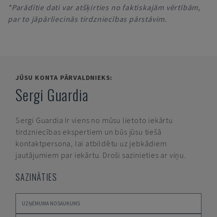
*Parādītie dati var atšķirties no faktiskajām vērtībām,
par to jāpārliecinās tirdzniecības pārstāvim.
JŪSU KONTA PĀRVALDNIEKS:
Sergi Guardia
Sergi Guardia
Ir viens no mūsu lietoto iekārtu
tirdzniecības ekspertiem un būs jūsu tiešā
kontaktpersona, lai atbildētu uz jebkādiem
jautājumiem par iekārtu. Droši sazinieties ar viņu.
SAZINĀTIES