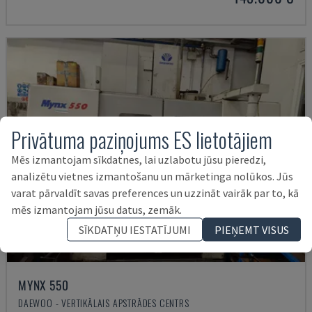
Privātuma paziņojums ES lietotājiem
Mēs izmantojam sīkdatnes, lai uzlabotu jūsu pieredzi,
analizētu vietnes izmantošanu un mārketinga nolūkos. Jūs
varat pārvaldīt savas preferences un uzzināt vairāk par to, kā
mēs izmantojam jūsu datus, zemāk.
SĪKDATŅU IESTATĪJUMI
PIEŅEMT VISUS
MYNX 550
DAEWOO - VERTIKĀLAIS APSTRĀDES CENTRS