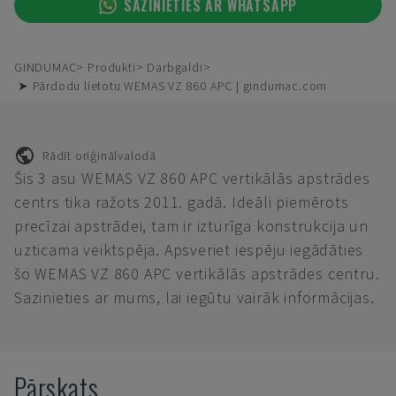
SAZINIETIES AR WHATSAPP
GINDUMAC
Produkti
Darbgaldi
➤ Pārdodu lietotu WEMAS VZ 860 APC | gindumac.com
Rādīt oriģinālvalodā
Šis 3 asu WEMAS VZ 860 APC vertikālās apstrādes
centrs tika ražots 2011. gadā. Ideāli piemērots
precīzai apstrādei, tam ir izturīga konstrukcija un
uzticama veiktspēja. Apsveriet iespēju iegādāties
šo WEMAS VZ 860 APC vertikālās apstrādes centru.
Sazinieties ar mums, lai iegūtu vairāk informācijas.
Pārskats