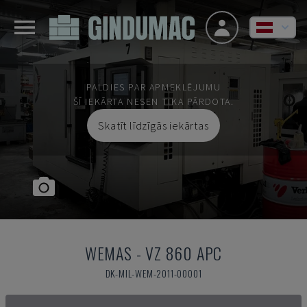
PALDIES PAR APMEKLĒJUMU
ŠĪ IEKĀRTA NESEN TIKA PĀRDOTA.
Skatīt līdzīgās iekārtas
WEMAS
-
VZ 860 APC
DK-MIL-WEM-2011-00001