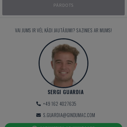
PĀRDOTS
VAI JUMS IR VĒL KĀDI JAUTĀJUMI? SAZINIES AR MUMS!
SERGI GUARDIA
+49 162 4027635
S.GUARDIA@GINDUMAC.COM