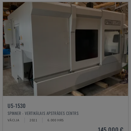
U5-1530
SPINNER - VERTIKĀLAIS APSTRĀDES CENTRS
VĀCIJA
2021
6.000 HRS
145.000 €