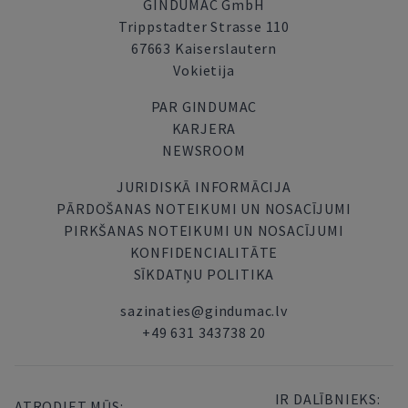
GINDUMAC GmbH
Trippstadter Strasse 110
67663 Kaiserslautern
Vokietija
PAR GINDUMAC
KARJERA
NEWSROOM
JURIDISKĀ INFORMĀCIJA
PĀRDOŠANAS NOTEIKUMI UN NOSACĪJUMI
PIRKŠANAS NOTEIKUMI UN NOSACĪJUMI
KONFIDENCIALITĀTE
SĪKDATŅU POLITIKA
sazinaties@gindumac.lv
+49 631 343738 20
IR DALĪBNIEKS:
ATRODIET MŪS: