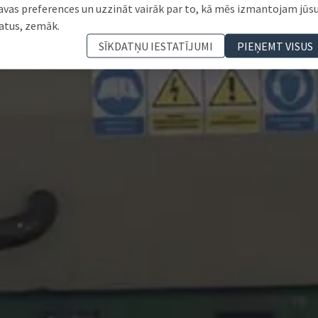
avas preferences un uzzināt vairāk par to, kā mēs izmantojam jūs
atus, zemāk.
SĪKDATŅU IESTATĪJUMI
PIEŅEMT VISUS