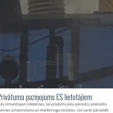
Privātuma paziņojums ES lietotājiem
ēs izmantojam sīkdatnes, lai uzlabotu jūsu pieredzi, analizētu
ietnes izmantošanu un mārketinga nolūkos. Jūs varat pārvaldīt