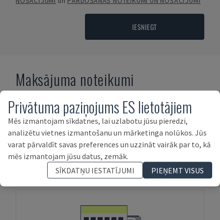
NOSACĪJUMI
un
PĀRDOŠANAS NOTEIKUMI UN NOSACĪJUMI
IESNIEGT
Maksājuma noteikumi
Privātuma paziņojums ES lietotājiem
Mēs izmantojam sīkdatnes, lai uzlabotu jūsu pieredzi,
analizētu vietnes izmantošanu un mārketinga nolūkos. Jūs
varat pārvaldīt savas preferences un uzzināt vairāk par to, kā
mēs izmantojam jūsu datus, zemāk.
AVANSA MAKSĀJUMI
SĪKDATŅU IESTATĪJUMI
PIEŅEMT VISUS