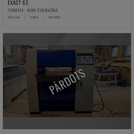
EXACT 63
FORMAT4 - KOKA ĒVELMAŠĪNA
VĀCIJA
2020
80 HRS
PĀRDOTS