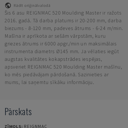
Rādīt oriģinālvalodā
Šis 6 asu REIGNMAC 520 Moulding Master ir ražots
2016. gadā. Tā darba platums ir 20-200 mm, darba
biezums - 8-120 mm, padeves ātrums - 6-24 m/min.
Mašīna ir aprīkota ar sešām vārpstām, kuru
griezes ātrums ir 6000 apgr./min un maksimālais
instrumenta diametrs Ø145 mm. Ja vēlaties iegūt
augstas kvalitātes kokapstrādes iespējas,
apsveriet REIGNMAC 520 Moulding Master mašīnu,
ko mēs piedāvājam pārdošanā. Sazinieties ar
mums, lai saņemtu sīkāku informāciju.
Pārskats
ZĪMOLS
:
REIGNMAC