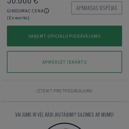
APMAKSAS IESPĒJAS
GINDUMAC CENA
(Ex works)
SAŅEMT OFICIĀLU PIEDĀVĀJUMU
APMEKLĒT IEKĀRTU
IZTEIKT PRETPIEDĀVĀJUMU
VAI JUMS IR VĒL KĀDI JAUTĀJUMI? SAZINIES AR MUMS!