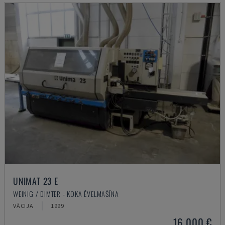
UNIMAT 23 E
WEINIG / DIMTER - KOKA ĒVELMAŠĪNA
VĀCIJA
1999
16.000 €