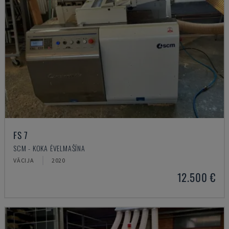
FS 7
SCM - KOKA ĒVELMAŠĪNA
VĀCIJA
2020
12.500 €