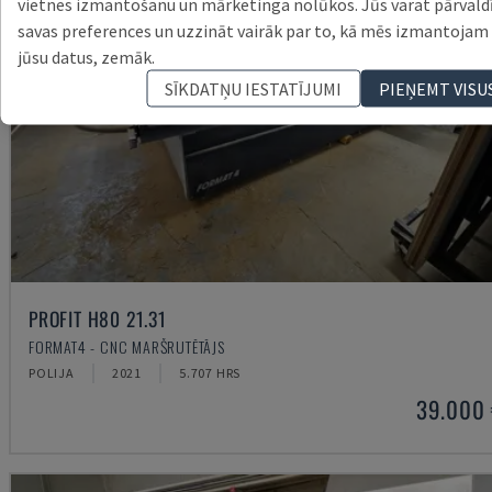
vietnes izmantošanu un mārketinga nolūkos. Jūs varat pārvald
savas preferences un uzzināt vairāk par to, kā mēs izmantojam
jūsu datus, zemāk.
SĪKDATŅU IESTATĪJUMI
PIEŅEMT VISU
PROFIT H80 21.31
FORMAT4 - CNC MARŠRUTĒTĀJS
POLIJA
2021
5.707 HRS
39.000