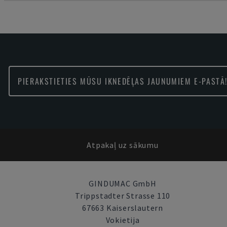
PIERAKSTIETIES MŪSU IKNEDĒĻAS JAUNUMIEM E-PASTĀ
Atpakaļ uz sākumu
GINDUMAC GmbH
Trippstadter Strasse 110
67663 Kaiserslautern
Vokietija