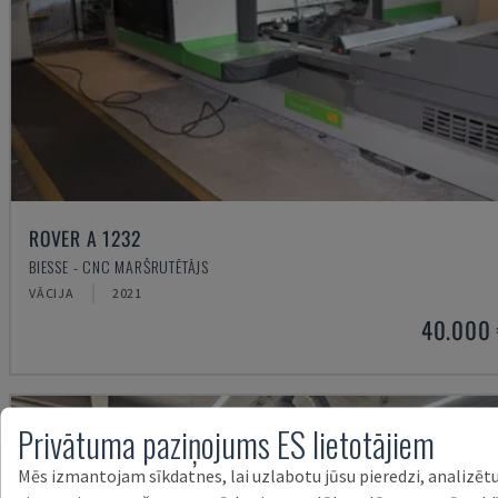
ROVER A 1232
BIESSE - CNC MARŠRUTĒTĀJS
VĀCIJA
2021
40.000
Privātuma paziņojums ES lietotājiem
Mēs izmantojam sīkdatnes, lai uzlabotu jūsu pieredzi, analizēt