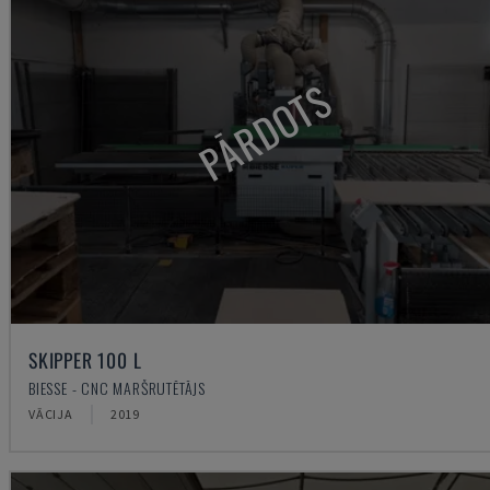
PĀRDOTS
SKIPPER 100 L
BIESSE - CNC MARŠRUTĒTĀJS
VĀCIJA
2019