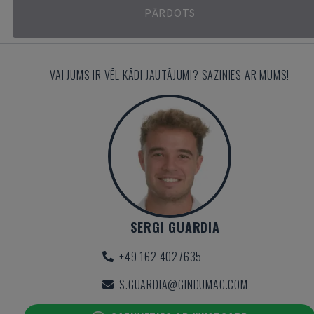
PĀRDOTS
VAI JUMS IR VĒL KĀDI JAUTĀJUMI? SAZINIES AR MUMS!
SERGI GUARDIA
+49 162 4027635
S.GUARDIA@GINDUMAC.COM