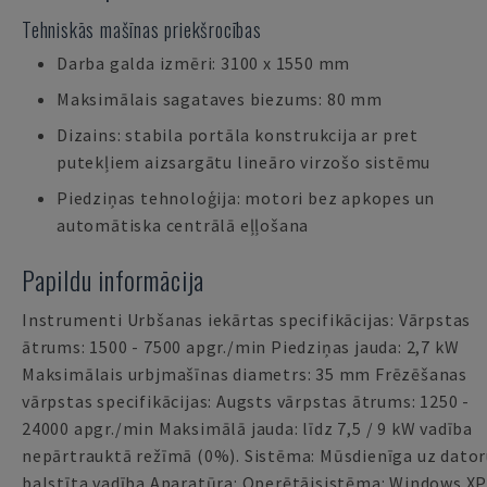
Tehniskās mašīnas priekšrocības
Darba galda izmēri: 3100 x 1550 mm
Maksimālais sagataves biezums: 80 mm
Dizains: stabila portāla konstrukcija ar pret
putekļiem aizsargātu lineāro virzošo sistēmu
Piedziņas tehnoloģija: motori bez apkopes un
automātiska centrālā eļļošana
Papildu informācija
Instrumenti Urbšanas iekārtas specifikācijas: Vārpstas
ātrums: 1500 - 7500 apgr./min Piedziņas jauda: 2,7 kW
Maksimālais urbjmašīnas diametrs: 35 mm Frēzēšanas
vārpstas specifikācijas: Augsts vārpstas ātrums: 1250 -
24000 apgr./min Maksimālā jauda: līdz 7,5 / 9 kW vadība
nepārtrauktā režīmā (0%). Sistēma: Mūsdienīga uz dato
balstīta vadība Aparatūra: Operētājsistēma: Windows X