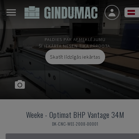
PALDIES PAR APMEKLĒJUMU
ŠĪ IEKĀRTA NESEN TIKA PĀRDOTA.
Skatīt līdzīgās iekārtas
Weeke
-
Optimat BHP Vantage 34M
DK-CNC-WEE-2008-00001