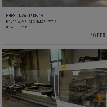
BHP200/VANTAGE714
HOMAG WEEKE - CNC MARŠRUTĒTĀJS
ĪRIJA
2013
40.000