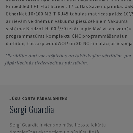
Embedded TFT Flat Screen: 17 collas Savienojamība: USB
EtherNet 10/100 MBIT RJ45 tabulas matricas galds: 10'/5
ar rievām veidnēm un vakuuma piesūcekņiem Vakuuma
sistēma: Beidzot H, 00 ³//0 iekārta piedāvā visaptverošu
programmatūras komplektu CNC programmēšanai un
darbībai, tostarp woodWOP un 3D NC simulācijas iespēja
*Parādītie dati var atšķirties no faktiskajām vērtībām, par
jāpārliecinās tirdzniecības pārstāvim.
JŪSU KONTA PĀRVALDNIEKS:
Sergi Guardia
Sergi Guardia
Ir viens no mūsu lietoto iekārtu
tirdzniecības ekspertiem un būs jūsu tiešā