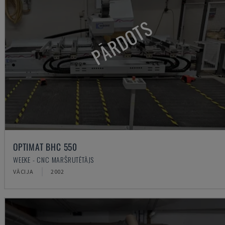
PĀRDOTS
OPTIMAT BHC 550
WEEKE - CNC MARŠRUTĒTĀJS
VĀCIJA
2002