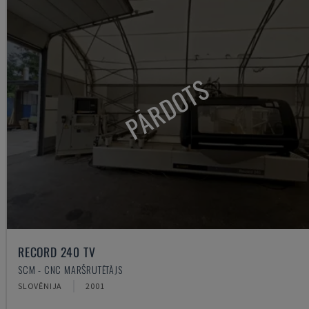
PĀRDOTS
RECORD 240 TV
SCM - CNC MARŠRUTĒTĀJS
SLOVĒNIJA
2001