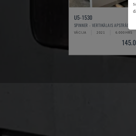
s
d
U5-1530
SPINNER - VERTIKĀLAIS APSTRĀDES 
VĀCIJA
2021
6.000 HRS
145.