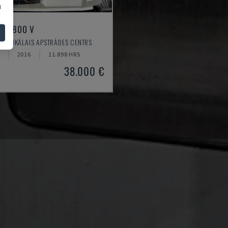
u
ILL 800 V
VERTIKĀLAIS APSTRĀDES CENTRS
2016
11.898 HRS
38.000 €