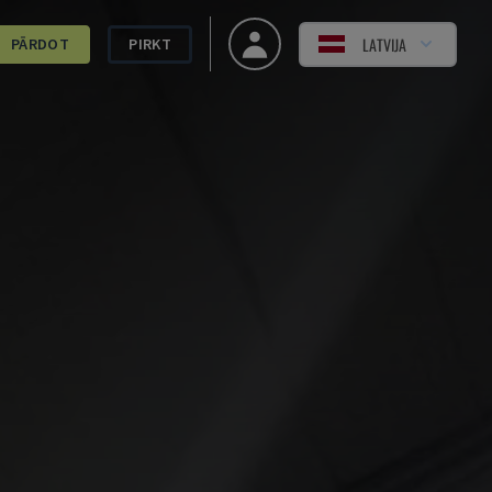
LATVIJA
PĀRDOT
PIRKT