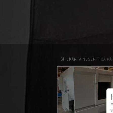
ŠĪ IEKĀRTA NESEN TIKA P
M
v