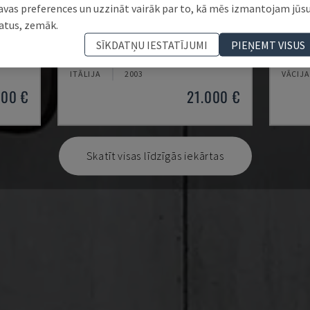
avas preferences un uzzināt vairāk par to, kā mēs izmantojam jūs
atus, zemāk.
MYNX 550
ECOM
SĪKDATŅU IESTATĪJUMI
PIEŅEMT VISUS
CENTRS
DAEWOO - VERTIKĀLAIS APSTRĀDES CENTRS
DMG - 
ITĀLIJA
2003
VĀCIJA
000 €
21.000 €
Skatīt visas līdzīgās iekārtas