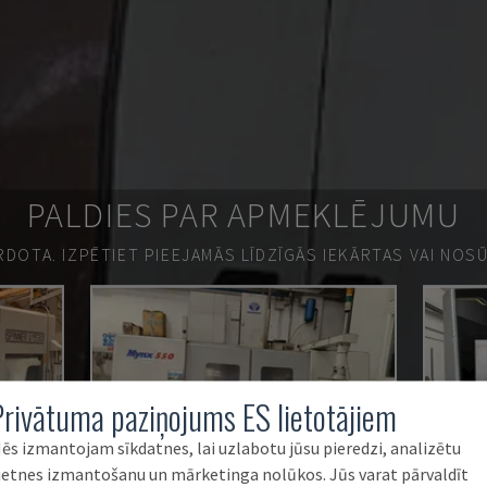
PALDIES PAR APMEKLĒJUMU
ĀRDOTA.
IZPĒTIET PIEEJAMĀS LĪDZĪGĀS IEKĀRTAS VAI NOS
Privātuma paziņojums ES lietotājiem
ēs izmantojam sīkdatnes, lai uzlabotu jūsu pieredzi, analizētu
ietnes izmantošanu un mārketinga nolūkos. Jūs varat pārvaldīt