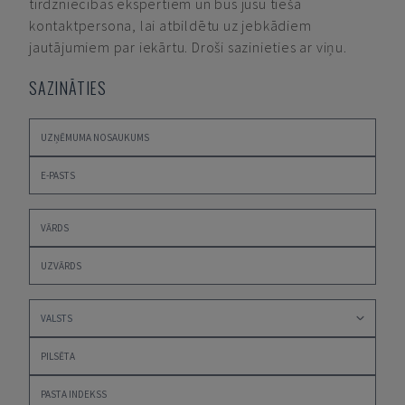
tirdzniecības ekspertiem un būs jūsu tiešā
kontaktpersona, lai atbildētu uz jebkādiem
jautājumiem par iekārtu. Droši sazinieties ar viņu.
SAZINĀTIES