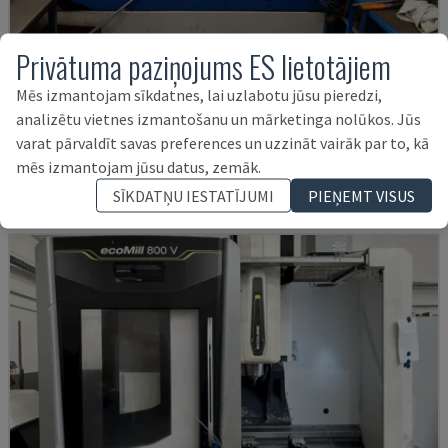
Privātuma paziņojums ES lietotājiem
MYNX 550
Mēs izmantojam sīkdatnes, lai uzlabotu jūsu pieredzi,
DAEWOO - VERTIKĀLAIS APSTRĀDES CENTRS
analizētu vietnes izmantošanu un mārketinga nolūkos. Jūs
varat pārvaldīt savas preferences un uzzināt vairāk par to, kā
ITĀLIJA
2003
mēs izmantojam jūsu datus, zemāk.
21.000 €
SĪKDATŅU IESTATĪJUMI
PIEŅEMT VISUS