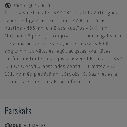
Rādīt oriģinālvalodā
Šis trīsasu Elumatec SBZ 131 ir ražots 2010. gadā.
Tā iespaidīgā X ass kustība ir 4200 mm, Y ass
kustība - 485 mm un Z ass kustība - 340 mm.
Mašīnai ir 8 pozīciju rotējoša instrumentu galva un
maksimālais vārpstas apgriezienu skaits 6000
apgr./min. Ja vēlaties iegūt augstas kvalitātes
profilu apstrādes iespējas, apsveriet Elumatec SBZ
131 CNC profilu apstrādes centru Elumatec SBZ
131, ko mēs piedāvājam pārdošanā. Sazinieties ar
mums, lai saņemtu sīkāku informāciju.
Pārskats
ZĪMOLS
:
ELUMATEC