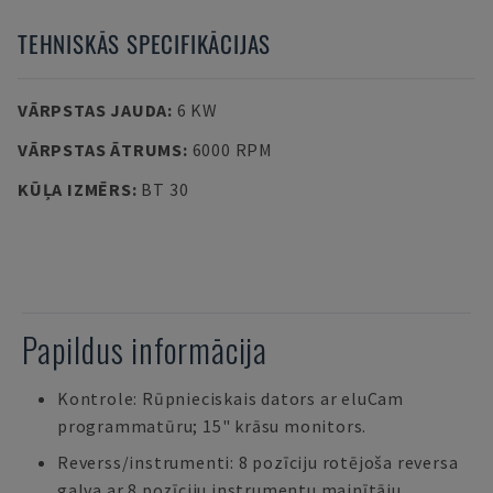
TEHNISKĀS SPECIFIKĀCIJAS
VĀRPSTAS JAUDA
:
6 KW
VĀRPSTAS ĀTRUMS
:
6000 RPM
KŪĻA IZMĒRS
:
BT 30
Papildus informācija
Kontrole: Rūpnieciskais dators ar eluCam
programmatūru; 15" krāsu monitors.
Reverss/instrumenti: 8 pozīciju rotējoša reversa
galva ar 8 pozīciju instrumentu mainītāju.