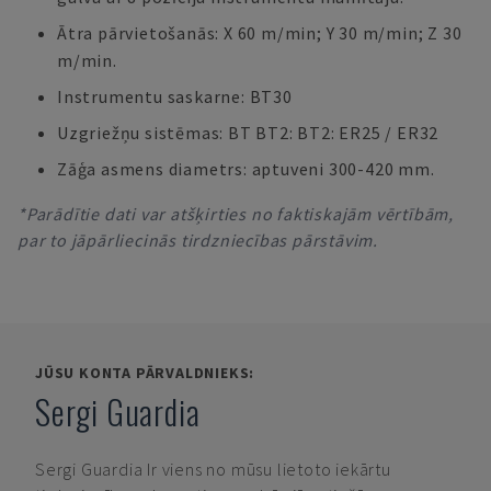
Ātra pārvietošanās: X 60 m/min; Y 30 m/min; Z 30
m/min.
Instrumentu saskarne: BT30
Uzgriežņu sistēmas: BT BT2: BT2: ER25 / ER32
Zāģa asmens diametrs: aptuveni 300-420 mm.
*Parādītie dati var atšķirties no faktiskajām vērtībām,
par to jāpārliecinās tirdzniecības pārstāvim.
JŪSU KONTA PĀRVALDNIEKS:
Sergi Guardia
Sergi Guardia
Ir viens no mūsu lietoto iekārtu