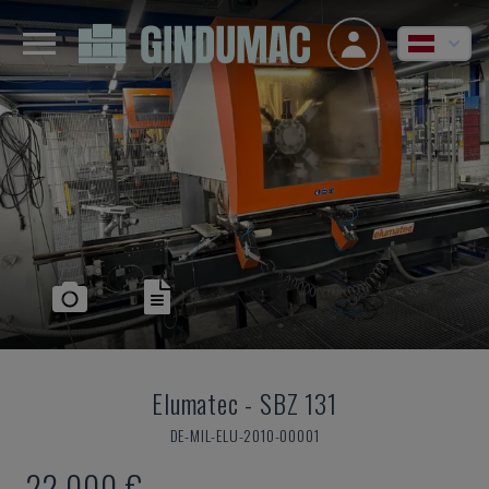
Elumatec
-
SBZ 131
DE-MIL-ELU-2010-00001
22.000 €