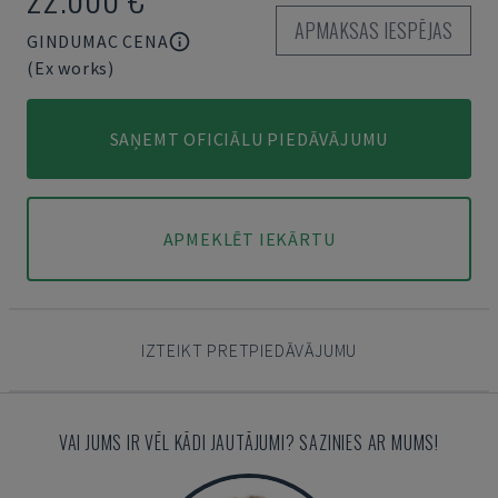
APMAKSAS IESPĒJAS
GINDUMAC CENA
(Ex works)
SAŅEMT OFICIĀLU PIEDĀVĀJUMU
APMEKLĒT IEKĀRTU
IZTEIKT PRETPIEDĀVĀJUMU
VAI JUMS IR VĒL KĀDI JAUTĀJUMI? SAZINIES AR MUMS!