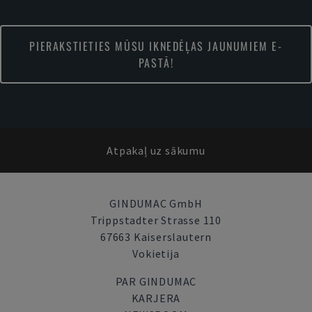
PIERAKSTIETIES MŪSU IKNEDĒĻAS JAUNUMIEM E-
PASTĀ!
Atpakaļ uz sākumu
GINDUMAC GmbH
Trippstadter Strasse 110
67663 Kaiserslautern
Vokietija
PAR GINDUMAC
KARJERA