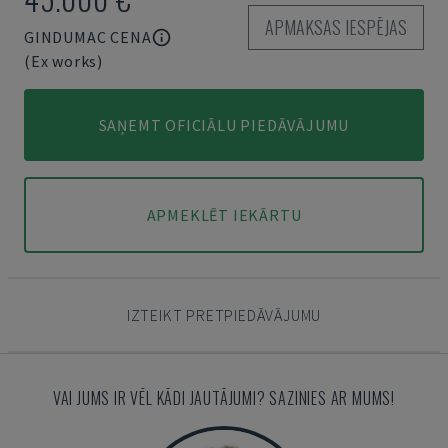
APMAKSAS IESPĒJAS
GINDUMAC CENA
(Ex works)
SAŅEMT OFICIĀLU PIEDĀVĀJUMU
APMEKLĒT IEKĀRTU
IZTEIKT PRETPIEDĀVĀJUMU
VAI JUMS IR VĒL KĀDI JAUTĀJUMI? SAZINIES AR MUMS!