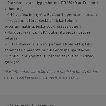
- Plazmas avots: Hypertherm HPR260XD ar Truehole
tehnoloģiju
- CNC vadība: integrēta Beckhoff operatora konsole
- Programmatūra: Beckhoff izkārtojuma
programmatūra, ieskaitot drošības dongli
- Nosūces iekārta: TEKA Cube filtrējošā nosūces
iekārta
- Filtra stāvoklis: ziņots par nelielu defektu; tiks
salabots un pārdots pilnībā darbspējīgā stāvoklī
- Papildu aprīkojums: griešanas sprauslas un divas
galviņas
*Parādītie dati var atšķirties no faktiskajām vērtībām,
par to jāpārliecinās tirdzniecības pārstāvim.
JŪSU KONTA PĀRVALDNIEKS: