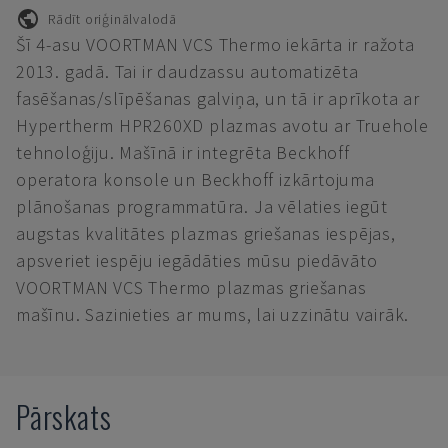
Rādīt oriģinālvalodā
Šī 4-asu VOORTMAN VCS Thermo iekārta ir ražota
2013. gadā. Tai ir daudzassu automatizēta
fasēšanas/slīpēšanas galviņa, un tā ir aprīkota ar
Hypertherm HPR260XD plazmas avotu ar Truehole
tehnoloģiju. Mašīnā ir integrēta Beckhoff
operatora konsole un Beckhoff izkārtojuma
plānošanas programmatūra. Ja vēlaties iegūt
augstas kvalitātes plazmas griešanas iespējas,
apsveriet iespēju iegādāties mūsu piedāvāto
VOORTMAN VCS Thermo plazmas griešanas
mašīnu. Sazinieties ar mums, lai uzzinātu vairāk.
Pārskats