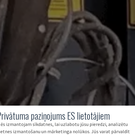
Privātuma paziņojums ES lietotājiem
ēs izmantojam sīkdatnes, lai uzlabotu jūsu pieredzi, analizētu
ietnes izmantošanu un mārketinga nolūkos. Jūs varat pārvaldīt