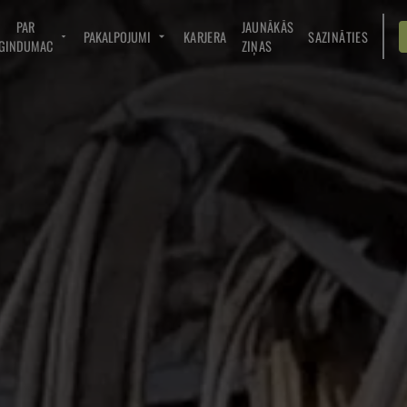
PAR
JAUNĀKĀS
PAKALPOJUMI
KARJERA
SAZINĀTIES
GINDUMAC
ZIŅAS