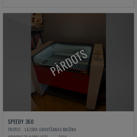
PĀRDOTS
SPEEDY 360
TROTEC - LĀZERA GRAVĒŠANAS MAŠĪNA
APVIENOTĀ KARALISTE
2016