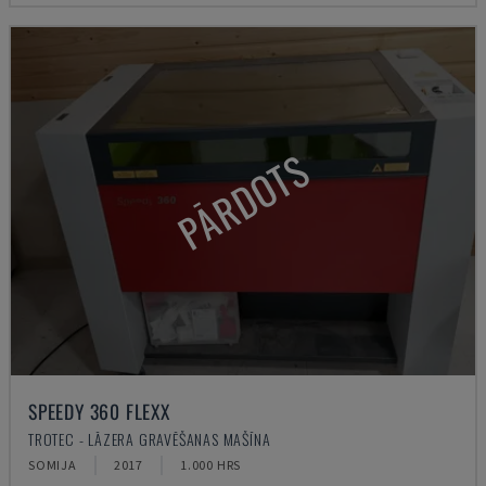
PĀRDOTS
SPEEDY 360 FLEXX
TROTEC - LĀZERA GRAVĒŠANAS MAŠĪNA
SOMIJA
2017
1.000 HRS