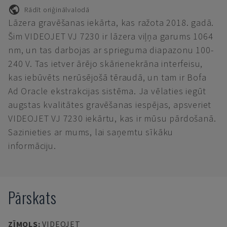
Rādīt oriģinālvalodā
Lāzera gravēšanas iekārta, kas ražota 2018. gadā.
Šim VIDEOJET VJ 7230 ir lāzera viļņa garums 1064
nm, un tas darbojas ar sprieguma diapazonu 100-
240 V. Tas ietver ārējo skārienekrāna interfeisu,
kas iebūvēts nerūsējošā tēraudā, un tam ir Bofa
Ad Oracle ekstrakcijas sistēma. Ja vēlaties iegūt
augstas kvalitātes gravēšanas iespējas, apsveriet
VIDEOJET VJ 7230 iekārtu, kas ir mūsu pārdošanā.
Sazinieties ar mums, lai saņemtu sīkāku
informāciju.
Pārskats
ZĪMOLS
:
VIDEOJET