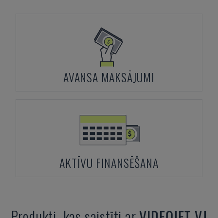
AVANSA MAKSĀJUMI
AKTĪVU FINANSĒŠANA
Produkti, kas saistīti ar
VIDEOJET
VJ