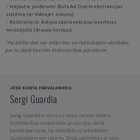
- Iekļautie piederumi: Bofa Ad Oracle ekstrakcijas
sistēma (ar Videojet zīmolu)
- Kontrolieris: Ārējais skārienekrāna interfeiss
nerūsējošā tērauda korpusā
*Parādītie dati var atšķirties no faktiskajām vērtībām,
par to jāpārliecinās tirdzniecības pārstāvim.
JŪSU KONTA PĀRVALDNIEKS:
Sergi Guardia
Sergi Guardia
Ir viens no mūsu lietoto iekārtu
tirdzniecības ekspertiem un būs jūsu tiešā
kontaktpersona, lai atbildētu uz jebkādiem
jautājumiem par iekārtu. Droši sazinieties ar viņu.