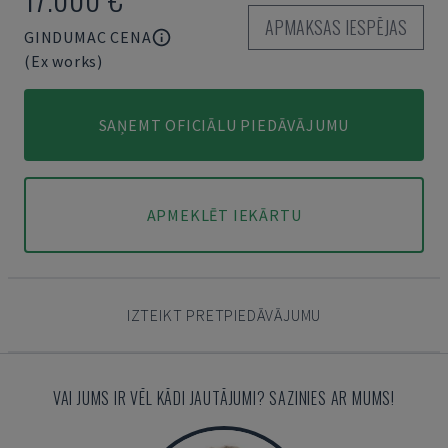
APMAKSAS IESPĒJAS
GINDUMAC CENA
(Ex works)
SAŅEMT OFICIĀLU PIEDĀVĀJUMU
APMEKLĒT IEKĀRTU
IZTEIKT PRETPIEDĀVĀJUMU
VAI JUMS IR VĒL KĀDI JAUTĀJUMI? SAZINIES AR MUMS!