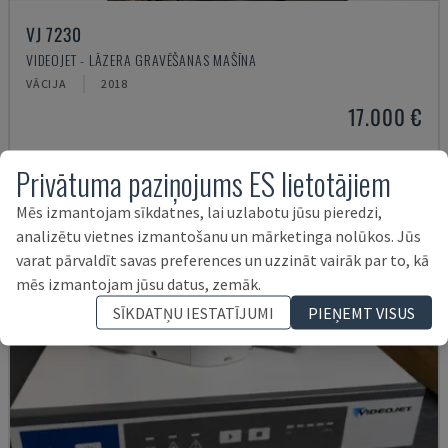
VJ 7230
VIDEOJET - LĀZERA GRAVĒŠANAS MAŠĪNA
VĀCIJA
2018
17.000 €
Privātuma paziņojums ES lietotājiem
Mēs izmantojam sīkdatnes, lai uzlabotu jūsu pieredzi,
analizētu vietnes izmantošanu un mārketinga nolūkos. Jūs
varat pārvaldīt savas preferences un uzzināt vairāk par to, kā
mēs izmantojam jūsu datus, zemāk.
SĪKDATŅU IESTATĪJUMI
PIEŅEMT VISUS