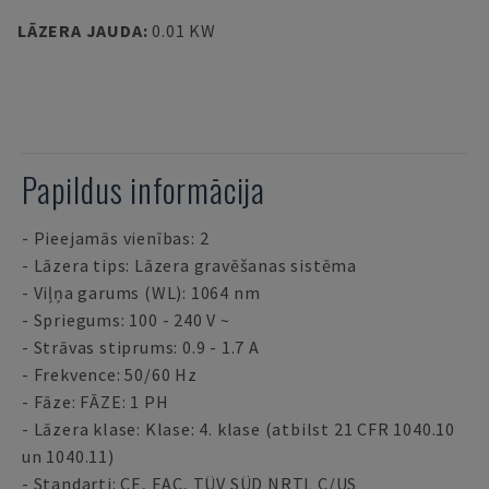
LĀZERA JAUDA
:
0.01 KW
Papildus informācija
- Pieejamās vienības: 2
- Lāzera tips: Lāzera gravēšanas sistēma
- Viļņa garums (WL): 1064 nm
- Spriegums: 100 - 240 V ~
- Strāvas stiprums: 0.9 - 1.7 A
- Frekvence: 50/60 Hz
- Fāze: FĀZE: 1 PH
- Lāzera klase: Klase: 4. klase (atbilst 21 CFR 1040.10
un 1040.11)
- Standarti: CE, EAC, TÜV SÜD NRTL C/US