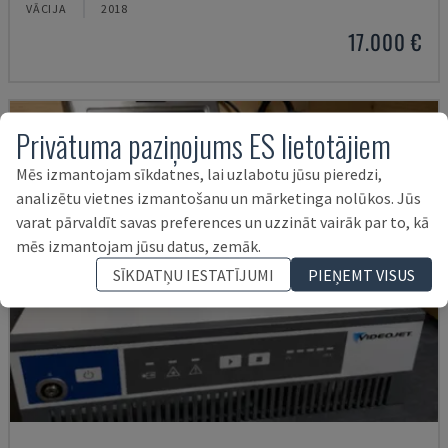
VĀCIJA
2018
17.000 €
Privātuma paziņojums ES lietotājiem
Mēs izmantojam sīkdatnes, lai uzlabotu jūsu pieredzi,
analizētu vietnes izmantošanu un mārketinga nolūkos. Jūs
varat pārvaldīt savas preferences un uzzināt vairāk par to, kā
mēs izmantojam jūsu datus, zemāk.
SĪKDATŅU IESTATĪJUMI
PIEŅEMT VISUS