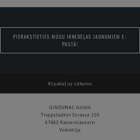
PIERAKSTIETIES MŪSU IKNEDĒĻAS JAUNUMIEM E-
PASTĀ!
Atpakaļ uz sākumu
GINDUMAC GmbH
Trippstadter Strasse 110
67663 Kaiserslautern
Vokietija