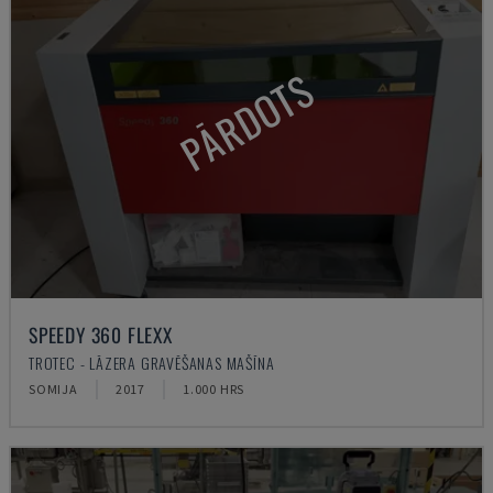
PĀRDOTS
SPEEDY 360 FLEXX
TROTEC - LĀZERA GRAVĒŠANAS MAŠĪNA
SOMIJA
2017
1.000 HRS