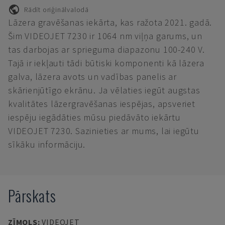
Rādīt oriģinālvalodā
Lāzera gravēšanas iekārta, kas ražota 2021. gadā.
Šim VIDEOJET 7230 ir 1064 nm viļņa garums, un
tas darbojas ar sprieguma diapazonu 100-240 V.
Tajā ir iekļauti tādi būtiski komponenti kā lāzera
galva, lāzera avots un vadības panelis ar
skārienjūtīgo ekrānu. Ja vēlaties iegūt augstas
kvalitātes lāzergravēšanas iespējas, apsveriet
iespēju iegādāties mūsu piedāvāto iekārtu
VIDEOJET 7230. Sazinieties ar mums, lai iegūtu
sīkāku informāciju.
Pārskats
ZĪMOLS
:
VIDEOJET