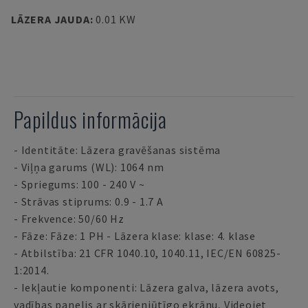
LĀZERA JAUDA
:
0.01 KW
Papildus informācija
- Identitāte: Lāzera gravēšanas sistēma
- Viļņa garums (WL): 1064 nm
- Spriegums: 100 - 240 V ~
- Strāvas stiprums: 0.9 - 1.7 A
- Frekvence: 50/60 Hz
- Fāze: Fāze: 1 PH - Lāzera klase: klase: 4. klase
- Atbilstība: 21 CFR 1040.10, 1040.11, IEC/EN 60825-
1:2014.
- Iekļautie komponenti: Lāzera galva, lāzera avots,
vadības panelis ar skārienjūtīgo ekrānu, Videojet