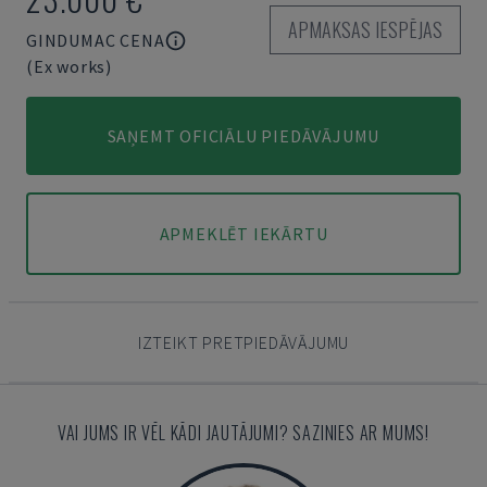
APMAKSAS IESPĒJAS
GINDUMAC CENA
(Ex works)
SAŅEMT OFICIĀLU PIEDĀVĀJUMU
APMEKLĒT IEKĀRTU
IZTEIKT PRETPIEDĀVĀJUMU
VAI JUMS IR VĒL KĀDI JAUTĀJUMI? SAZINIES AR MUMS!