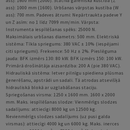
ass): 1600 mm (2000). Statīva gareniskā kustība (Z
ass): 1000 mm (1600). Urbšanas vārpstas kustība (W
ass): 700 mm. Padeves ātrumi: Nepārtraukta padeve Y
un Z asīm: no 1 līdz 7099 mm/min. Vārpsta:
Instrumenta iespīlēšanas spēks: 25000 N.
Maksimālais urbšanas diametrs: 500 mm. Elektriskā
sistēma: Tīkla spriegums: 380 VAC ± 10% (iespējami
citi spriegumi). Frekvence: 50 Hz ± 2%. Pieslēguma
jauda: BFK izmērs 130: 80 kW. BFK izmērs 150: 100 kW.
Primārā drošinātāja aizsardzība: 200 A (pie 380 VAC).
Hidrauliskā sistēma: Ietver pilnīgu spiediena plūsmas
ģenerēšanu, apstrādi un sadali. Tā atrodas atsevišķā
hidrauliskā blokā ar uzglabāšanas staciju.
Spriegošanas virsma: 1250 x 1600 mm. 1600 x 2000
mm. Maks. iespīlēšanas slodze: Vienmērīgs slodzes
sadalījums: attiecīgi 8000 kg un 12500 kg.
Nevienmērīgs slodzes sadalījums (uz pusi galda
virsmas): attiecīgi 4000 kg un 6000 kg. Maks. inerces