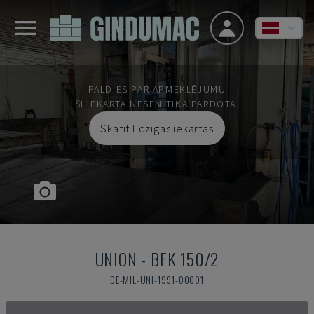
PALDIES PAR APMEKLĒJUMU
ŠĪ IEKĀRTA NESEN TIKA PĀRDOTA.
Skatīt līdzīgās iekārtas
UNION
-
BFK 150/2
DE-MIL-UNI-1991-00001