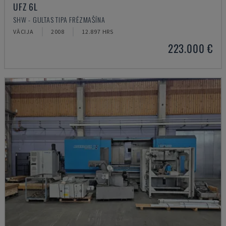
UFZ 6L
SHW - GULTAS TIPA FRĒZMAŠĪNA
VĀCIJA
2008
12.897 HRS
223.000 €