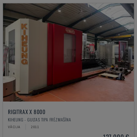
RIGITRAX X 8000
KIHEUNG - GULTAS TIPA FRĒZMAŠĪNA
VĀCIJA
2011
127.000 €