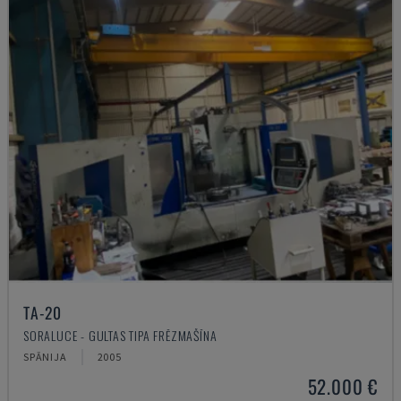
TA-20
SORALUCE - GULTAS TIPA FRĒZMAŠĪNA
SPĀNIJA
2005
52.000 €