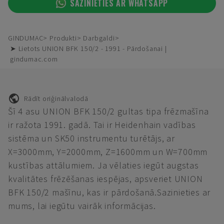
SAZINIETIES AR WHATSAPP
GINDUMAC
Produkti
Darbgaldi
➤ Lietots UNION BFK 150/2 - 1991 - Pārdošanai |
gindumac.com
Rādīt oriģinālvalodā
Šī 4 asu UNION BFK 150/2 gultas tipa frēzmašīna
ir ražota 1991. gadā. Tai ir Heidenhain vadības
sistēma un SK50 instrumentu turētājs, ar
X=3000mm, Y=2000mm, Z=1600mm un W=700mm
kustības attālumiem. Ja vēlaties iegūt augstas
kvalitātes frēzēšanas iespējas, apsveriet UNION
BFK 150/2 mašīnu, kas ir pārdošanā.Sazinieties ar
mums, lai iegūtu vairāk informācijas.