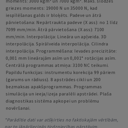
moments: 3000 kgm² un 7000 kgm². Maks. slodzes
griezes moments: 19000 N un 35000 N, kad
iespīlēšanas galds ir bloķēts. Padeve un ātrā
pārvietošana: Nepārtraukta padeve (X ass): no 1 līdz
7099 mm/min. Ātrā pārvietošana (X ass): 7100
mm/min. Interpolācija: Lineāra un apļveida. 3D
interpolācija. Spirālveida interpolācija. Cilindra
interpolācija. Programmēšana: Ievades precizitāte:
0,001 mm lineārajām asīm un 0,001° rotācijas asīm.
Centrālā programmas atmiņa: 3100 NC teikumi.
Papildu funkcijas: instrumentu korekcija 99 pāriem
(garums un rādiuss). 8 apstrādes cikli un 200
bezmaksas apakšprogrammas. Programmas
simulācija un ieeja/izeja paralēli apstrādei. Plaša
diagnostikas sistēma apkopei un problēmu
novēršanai.
*Parādītie dati var atšķirties no faktiskajām vērtībām,
par to jāpārliecinās tirdzniecības pārstāvim.