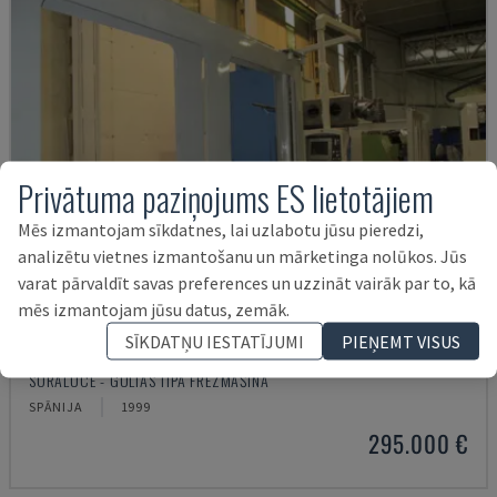
Privātuma paziņojums ES lietotājiem
Mēs izmantojam sīkdatnes, lai uzlabotu jūsu pieredzi,
analizētu vietnes izmantošanu un mārketinga nolūkos. Jūs
varat pārvaldīt savas preferences un uzzināt vairāk par to, kā
mēs izmantojam jūsu datus, zemāk.
SĪKDATŅU IESTATĪJUMI
PIEŅEMT VISUS
SM 8000
SORALUCE - GULTAS TIPA FRĒZMAŠĪNA
SPĀNIJA
1999
295.000 €