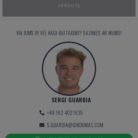
PĀRDOTS
VAI JUMS IR VĒL KĀDI JAUTĀJUMI? SAZINIES AR MUMS!
SERGI GUARDIA
+49 162 4027635
S.GUARDIA@GINDUMAC.COM