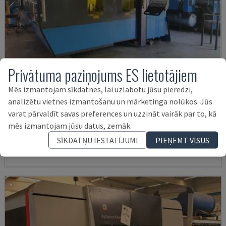
Privātuma paziņojums ES lietotājiem
Mēs izmantojam sīkdatnes, lai uzlabotu jūsu pieredzi,
analizētu vietnes izmantošanu un mārketinga nolūkos. Jūs
PLATINO FIBER
varat pārvaldīt savas preferences un uzzināt vairāk par to, kā
PRIMA POWER - ŠĶIEDRAS LĀZERA GRIEŠANAS IEKĀRTA
mēs izmantojam jūsu datus, zemāk.
SLOVĀKIJA
2014
26.437 HRS
SĪKDATŅU IESTATĪJUMI
PIEŅEMT VISUS
28.000 €