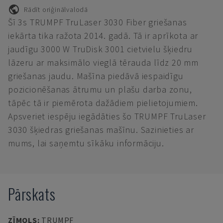
Rādīt oriģinālvalodā
Šī 3s TRUMPF TruLaser 3030 Fiber griešanas
iekārta tika ražota 2014. gadā. Tā ir aprīkota ar
jaudīgu 3000 W TruDisk 3001 cietvielu šķiedru
lāzeru ar maksimālo vieglā tērauda līdz 20 mm
griešanas jaudu. Mašīna piedāvā iespaidīgu
pozicionēšanas ātrumu un plašu darba zonu,
tāpēc tā ir piemērota dažādiem pielietojumiem.
Apsveriet iespēju iegādāties šo TRUMPF TruLaser
3030 šķiedras griešanas mašīnu. Sazinieties ar
mums, lai saņemtu sīkāku informāciju.
Pārskats
ZĪMOLS
:
TRUMPF