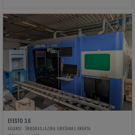
EFESTO 3.6
GILARDI - ŠĶIEDRAS LĀZERA GRIEŠANAS IEKĀRTA