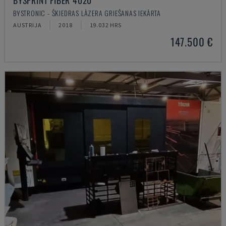
BYSPRINT FIBER 4020
BYSTRONIC - ŠĶIEDRAS LĀZERA GRIEŠANAS IEKĀRTA
AUSTRIJA
2018
19.032 HRS
147.500 €