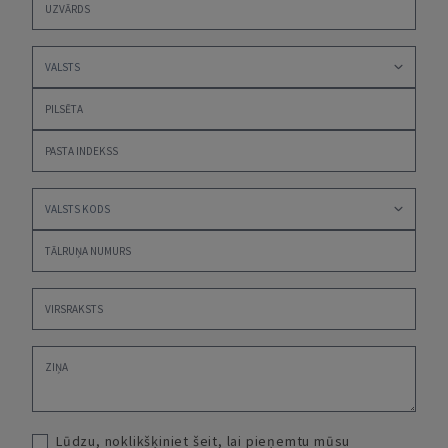
Lūdzu, noklikšķiniet šeit, lai pieņemtu mūsu