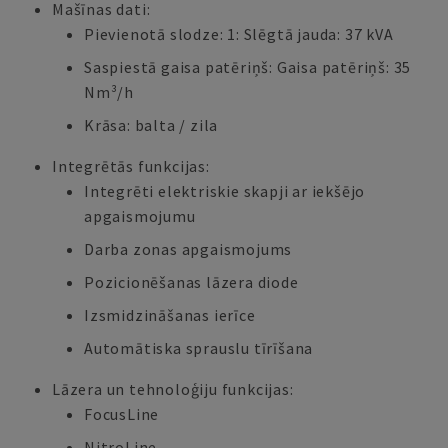
Mašīnas dati:
Pievienotā slodze: 1: Slēgtā jauda: 37 kVA
Saspiestā gaisa patēriņš: Gaisa patēriņš: 35
Nm³/h
Krāsa: balta / zila
Integrētās funkcijas:
Integrēti elektriskie skapji ar iekšējo
apgaismojumu
Darba zonas apgaismojums
Pozicionēšanas lāzera diode
Izsmidzināšanas ierīce
Automātiska sprauslu tīrīšana
Lāzera un tehnoloģiju funkcijas:
FocusLine
NitroLine