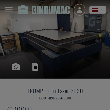
TRUMPF
-
TruLaser 3030
PL-CUT-TRU-2014-00001
79.000 €