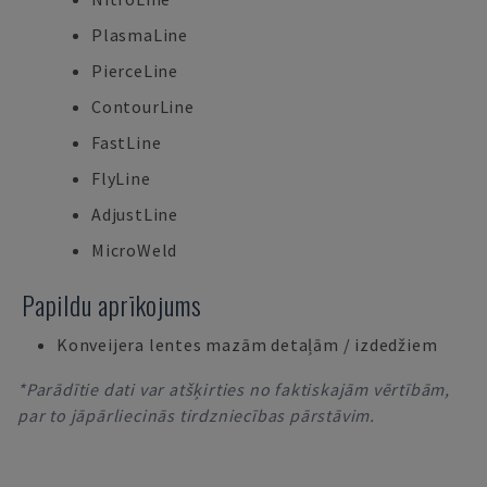
PlasmaLine
PierceLine
ContourLine
FastLine
FlyLine
AdjustLine
MicroWeld
Papildu aprīkojums
Konveijera lentes mazām detaļām / izdedžiem
*Parādītie dati var atšķirties no faktiskajām vērtībām,
par to jāpārliecinās tirdzniecības pārstāvim.