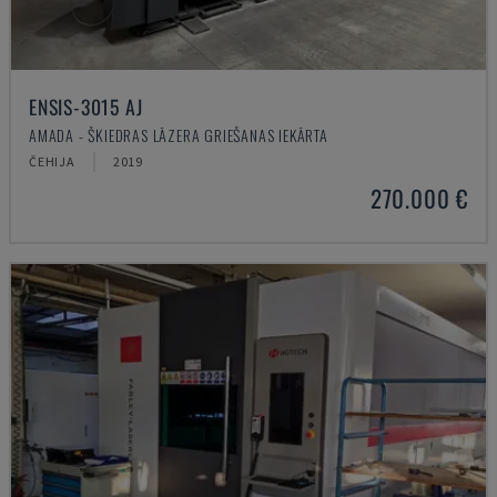
ENSIS-3015 AJ
AMADA - ŠĶIEDRAS LĀZERA GRIEŠANAS IEKĀRTA
ČEHIJA
2019
270.000 €