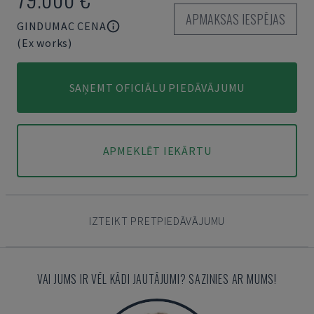
APMAKSAS IESPĒJAS
GINDUMAC CENA
(Ex works)
SAŅEMT OFICIĀLU PIEDĀVĀJUMU
APMEKLĒT IEKĀRTU
IZTEIKT PRETPIEDĀVĀJUMU
VAI JUMS IR VĒL KĀDI JAUTĀJUMI? SAZINIES AR MUMS!