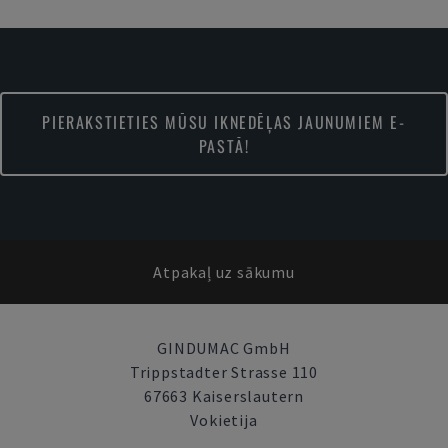
PIERAKSTIETIES MŪSU IKNEDĒĻAS JAUNUMIEM E-
PASTĀ!
Atpakaļ uz sākumu
GINDUMAC GmbH
Trippstadter Strasse 110
67663 Kaiserslautern
Vokietija