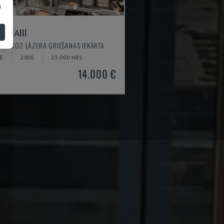
u
415ΑIII
A - CO2 LĀZERA GRIEŠANAS IEKĀRTA
CE
2000
23.000 HRS
14.000 €