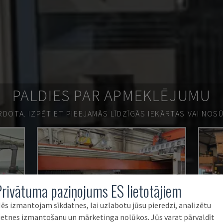
PALDIES PAR APMEKLĒJUMU
ĀRDOTA.
IZPĒTIET PIEEJAMĀS LĪDZĪGĀS IEKĀRTAS VAI NOS
Privātuma paziņojums ES lietotājiem
ēs izmantojam sīkdatnes, lai uzlabotu jūsu pieredzi, analizētu
ietnes izmantošanu un mārketinga nolūkos. Jūs varat pārvaldīt