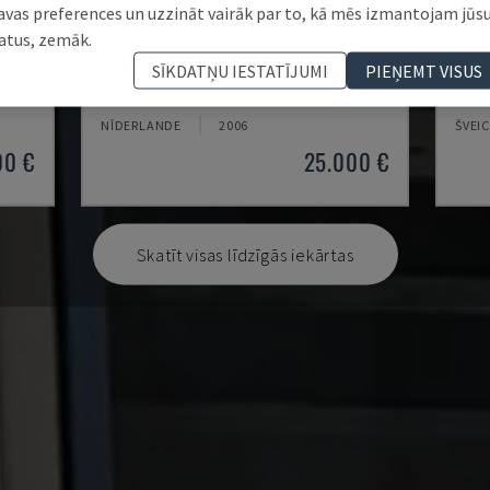
avas preferences un uzzināt vairāk par to, kā mēs izmantojam jūs
atus, zemāk.
BYSPEED 3015
LC-2
SĪKDATŅU IESTATĪJUMI
PIEŅEMT VISUS
KĀRTA
BYSTRONIC - CO2 LĀZERA GRIEŠANAS IEKĀRTA
AMAD
NĪDERLANDE
2006
ŠVEI
00 €
25.000 €
Skatīt visas līdzīgās iekārtas