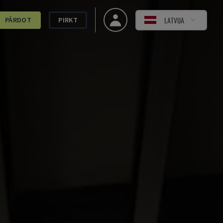
LATVIJA
PĀRDOT
PIRKT