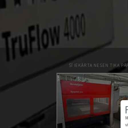
ŠĪ IEKĀRTA NESEN TIKA P
M
v