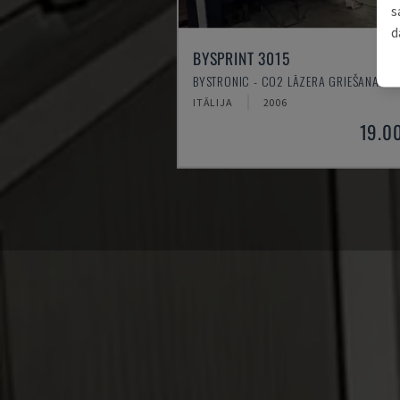
s
d
BYSPRINT 3015
BYSTRONIC - CO2 LĀZERA GRIEŠANAS IE
ITĀLIJA
2006
19.0