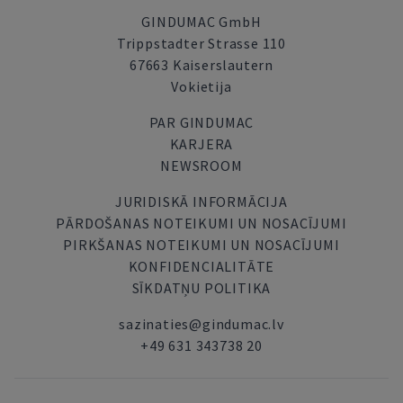
GINDUMAC GmbH
Trippstadter Strasse 110
67663 Kaiserslautern
Vokietija
PAR GINDUMAC
KARJERA
NEWSROOM
JURIDISKĀ INFORMĀCIJA
PĀRDOŠANAS NOTEIKUMI UN NOSACĪJUMI
PIRKŠANAS NOTEIKUMI UN NOSACĪJUMI
KONFIDENCIALITĀTE
SĪKDATŅU POLITIKA
sazinaties@gindumac.lv
+49 631 343738 20