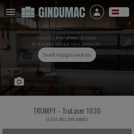
PALDIES PAR APMEKLĒJUMU
ŠĪ IEKĀRTA NESEN TIKA PĀRDOTA.
Skatīt līdzīgās iekārtas
TRUMPF
-
TruLaser 1030
LT-CUT-TRU-2011-00002