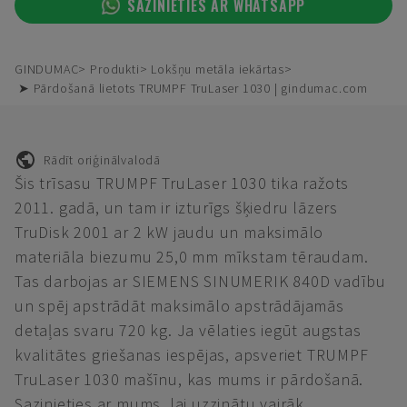
SAZINIETIES AR WHATSAPP
GINDUMAC
Produkti
Lokšņu metāla iekārtas
➤ Pārdošanā lietots TRUMPF TruLaser 1030 | gindumac.com
Rādīt oriģinālvalodā
Šis trīsasu TRUMPF TruLaser 1030 tika ražots
2011. gadā, un tam ir izturīgs šķiedru lāzers
TruDisk 2001 ar 2 kW jaudu un maksimālo
materiāla biezumu 25,0 mm mīkstam tēraudam.
Tas darbojas ar SIEMENS SINUMERIK 840D vadību
un spēj apstrādāt maksimālo apstrādājamās
detaļas svaru 720 kg. Ja vēlaties iegūt augstas
kvalitātes griešanas iespējas, apsveriet TRUMPF
TruLaser 1030 mašīnu, kas mums ir pārdošanā.
Sazinieties ar mums, lai uzzinātu vairāk.