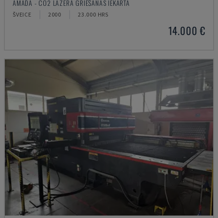
AMADA - CO2 LĀZERA GRIEŠANAS IEKĀRTA
ŠVEICE
2000
23.000 HRS
14.000 €