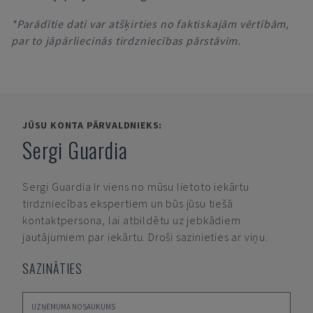
*Parādītie dati var atšķirties no faktiskajām vērtībām,
par to jāpārliecinās tirdzniecības pārstāvim.
JŪSU KONTA PĀRVALDNIEKS:
Sergi Guardia
Sergi Guardia
Ir viens no mūsu lietoto iekārtu
tirdzniecības ekspertiem un būs jūsu tiešā
kontaktpersona, lai atbildētu uz jebkādiem
jautājumiem par iekārtu. Droši sazinieties ar viņu.
SAZINĀTIES