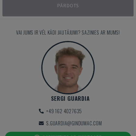
PĀRDOTS
VAI JUMS IR VĒL KĀDI JAUTĀJUMI? SAZINIES AR MUMS!
SERGI GUARDIA
+49 162 4027635
S.GUARDIA@GINDUMAC.COM