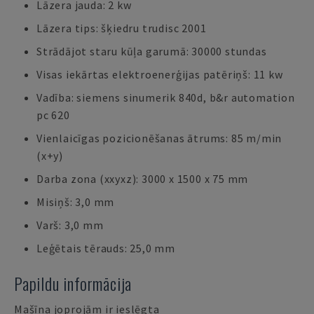
Lāzera jauda: 2 kw
Lāzera tips: šķiedru trudisc 2001
Strādājot staru kūļa garumā: 30000 stundas
Visas iekārtas elektroenerģijas patēriņš: 11 kw
Vadība: siemens sinumerik 840d, b&r automation
pc 620
Vienlaicīgas pozicionēšanas ātrums: 85 m/min
(x+y)
Darba zona (xxyxz): 3000 x 1500 x 75 mm
Misiņš: 3,0 mm
Varš: 3,0 mm
Leģētais tērauds: 25,0 mm
Papildu informācija
Mašīna joprojām ir ieslēgta