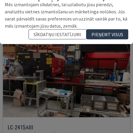
25.000 €
Mēs izmantojam sīkdatnes, lai uzlabotu jūsu pieredzi,
analizētu vietnes izmantošanu un mārketinga nolūkos. Jūs
varat pārvaldīt savas preferences un uzzināt vairāk par to, kā
mēs izmantojam jūsu datus, zemāk.
SĪKDATŅU IESTATĪJUMI
PIEŅEMT VISUS
LC-2415ΑIII