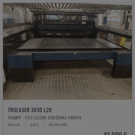
TRULASER 3030 L20
TRUMPF - CO2 LĀZERA GRIEŠANAS IEKĀRTA
VĀCIJA
2015
45.541 HRS
42.000 €