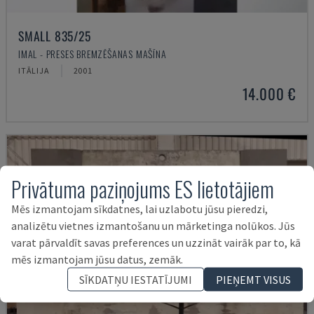
SMALL 835/25
IMAL - PRESES BREMZĒŠANAS MAŠĪNA
ITĀLIJA
2001
14.000 €
Privātuma paziņojums ES lietotājiem
Mēs izmantojam sīkdatnes, lai uzlabotu jūsu pieredzi,
analizētu vietnes izmantošanu un mārketinga nolūkos. Jūs
varat pārvaldīt savas preferences un uzzināt vairāk par to, kā
mēs izmantojam jūsu datus, zemāk.
SĪKDATŅU IESTATĪJUMI
PIEŅEMT VISUS