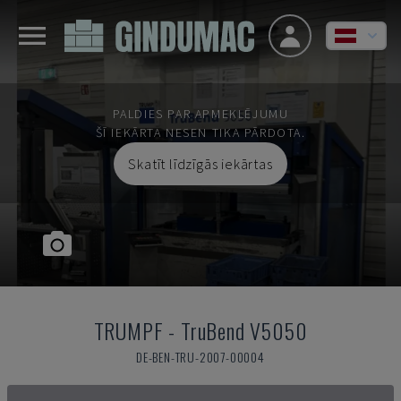
PALDIES PAR APMEKLĒJUMU
ŠĪ IEKĀRTA NESEN TIKA PĀRDOTA.
Skatīt līdzīgās iekārtas
TRUMPF
-
TruBend V5050
DE-BEN-TRU-2007-00004