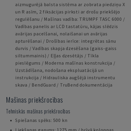
aizmugurējā balsta sistēma ar zobrata piedziņu X
un R asīm, 2 fiksācijas pirksti ar drošu priekšējo
regulēšanu / Mašīnas vadība: TRUMPF TASC 6000 /
Vadības panelis ar LCD tastatūru, kājas slēdzis
avārijas pacelšanai, nolaišanai un avārijas
apturēšanai / Drošības ierīce: integrētas sānu
durvis / Vadības skapja dzesēšana (gaiss-gaiss
siltummainis) / Eļļas dzesētājs / Tīkla
pieslēgums / Moderna mašīnas konstrukcija /
Uzstādīšana, nodošana ekspluatācijā un
instrukcija / Hidrauliska augšējā instrumentu
skava / BendGuard / TruBend dokumentācija
Mašīnas priekšrocības
Tehniskās mašīnas priekšrocības
Spiešanas spēks: 500 kn
Liekšanas garums: 1275 mm / brīvā kolonnas