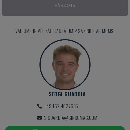
PĀRDOTS
VAI JUMS IR VĒL KĀDI JAUTĀJUMI? SAZINIES AR MUMS!
SERGI GUARDIA
+49 162 4027635
S.GUARDIA@GINDUMAC.COM