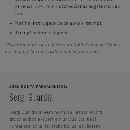
klīrenss: 1040 mm / uzstādīšanas augstums: 385
mm
Mašīnai katru gadu veica apkopi trumpf.
Trumpf apkopes līgums.
*Parādītie dati var atšķirties no faktiskajām vērtībām,
par to jāpārliecinās tirdzniecības pārstāvim.
JŪSU KONTA PĀRVALDNIEKS:
Sergi Guardia
Sergi Guardia
Ir viens no mūsu lietoto iekārtu
tirdzniecības ekspertiem un būs jūsu tiešā
kontaktpersona, lai atbildētu uz jebkādiem