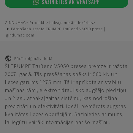
SAZINIETIES AR WHATSAPP
GINDUMAC
Produkti
Lokšņu metāla iekārtas
➤ Pārdošanā lietota TRUMPF TruBend V5050 prese |
gindumac.com
Rādīt oriģinālvalodā
Šī TRUMPF TruBend V5050 preses bremze ir ražota
2007. gadā. Tās presēšanas spēks ir 500 kN un
lieces garums 1275 mm. Tā ir aprīkota ar stabilu
mašīnas rāmi, elektrohidraulisko augšējo piedziņu
un 2 asu atpakaļgaitas sistēmu, kas nodrošina
precizitāti un efektivitāti. Ideāli piemērots augstas
kvalitātes lieces operācijām. Sazinieties ar mums,
lai iegūtu vairāk informācijas par šo mašīnu.