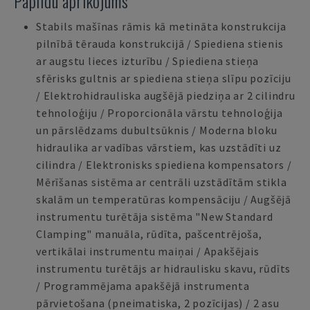
Papildu aprīkojums
Stabils mašīnas rāmis kā metināta konstrukcija
pilnībā tērauda konstrukcijā / Spiediena stienis
ar augstu lieces izturību / Spiediena stieņa
sfērisks gultnis ar spiediena stieņa slīpu pozīciju
/ Elektrohidrauliska augšējā piedziņa ar 2 cilindru
tehnoloģiju / Proporcionāla vārstu tehnoloģija
un pārslēdzams dubultsūknis / Moderna bloku
hidraulika ar vadības vārstiem, kas uzstādīti uz
cilindra / Elektronisks spiediena kompensators /
Mērīšanas sistēma ar centrāli uzstādītām stikla
skalām un temperatūras kompensāciju / Augšējā
instrumentu turētāja sistēma "New Standard
Clamping" manuāla, rūdīta, pašcentrējoša,
vertikālai instrumentu maiņai / Apakšējais
instrumentu turētājs ar hidraulisku skavu, rūdīts
/ Programmējama apakšējā instrumenta
pārvietošana (pneimatiska, 2 pozīcijas) / 2 asu