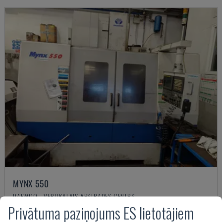
MYNX 550
DAEWOO - VERTIKĀLAIS APSTRĀDES CENTRS
Privātuma paziņojums ES lietotājiem
ITĀLIJA
2003