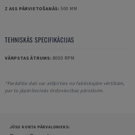
Z ASS PĀRVIETOŠANĀS
:
500 MM
TEHNISKĀS SPECIFIKĀCIJAS
VĀRPSTAS ĀTRUMS
:
8000 RPM
*Parādītie dati var atšķirties no faktiskajām vērtībām,
par to jāpārliecinās tirdzniecības pārstāvim.
JŪSU KONTA PĀRVALDNIEKS: