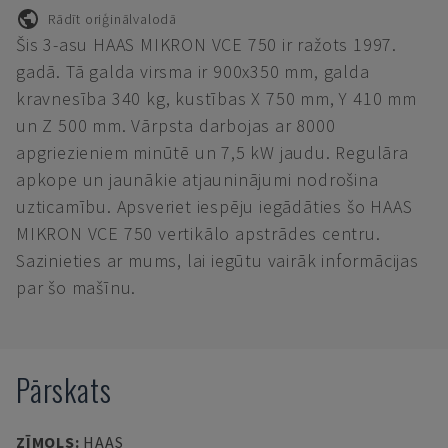
Rādīt oriģinālvalodā
Šis 3-asu HAAS MIKRON VCE 750 ir ražots 1997.
gadā. Tā galda virsma ir 900x350 mm, galda
kravnesība 340 kg, kustības X 750 mm, Y 410 mm
un Z 500 mm. Vārpsta darbojas ar 8000
apgriezieniem minūtē un 7,5 kW jaudu. Regulāra
apkope un jaunākie atjauninājumi nodrošina
uzticamību. Apsveriet iespēju iegādāties šo HAAS
MIKRON VCE 750 vertikālo apstrādes centru.
Sazinieties ar mums, lai iegūtu vairāk informācijas
par šo mašīnu.
Pārskats
ZĪMOLS
:
HAAS