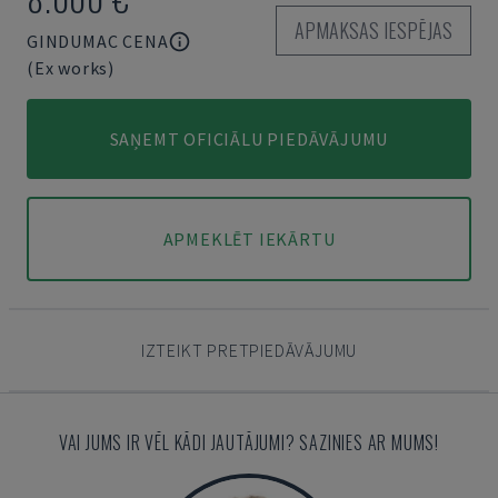
APMAKSAS IESPĒJAS
GINDUMAC CENA
(Ex works)
SAŅEMT OFICIĀLU PIEDĀVĀJUMU
APMEKLĒT IEKĀRTU
IZTEIKT PRETPIEDĀVĀJUMU
VAI JUMS IR VĒL KĀDI JAUTĀJUMI? SAZINIES AR MUMS!