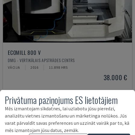
ECOMILL 800 V
DMG - VERTIKĀLAIS APSTRĀDES CENTRS
VĀCIJA
2016
11.898 HRS
38.000 €
Privātuma paziņojums ES lietotājiem
Mēs izmantojam sīkdatnes, lai uzlabotu jūsu pieredzi,
analizētu vietnes izmantošanu un mārketinga nolūkos. Jūs
varat pārvaldīt savas preferences un uzzināt vairāk par to, kā
mēs izmantojam jūsu datus, zemāk.