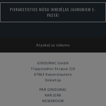
PIERAKSTIETIES MŪSU IKNEDĒĻAS JAUNUMIEM E-
PASTĀ!
Atpakaļ uz sākumu
GINDUMAC GmbH
Trippstadter Strasse 110
67663 Kaiserslautern
Vokietija
PAR GINDUMAC
KARJERA
NEWSROOM