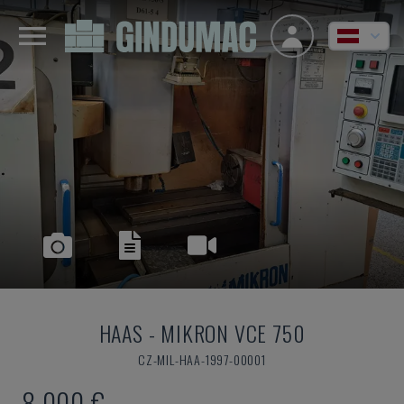
HAAS
-
MIKRON VCE 750
CZ-MIL-HAA-1997-00001
8.000 €