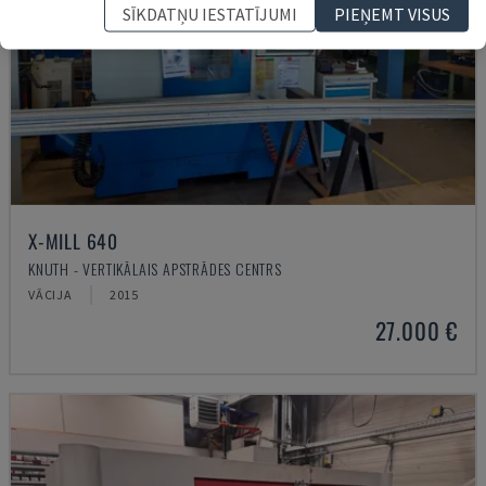
SĪKDATŅU IESTATĪJUMI
PIEŅEMT VISUS
X-MILL 640
KNUTH - VERTIKĀLAIS APSTRĀDES CENTRS
VĀCIJA
2015
27.000 €