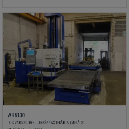
WHN130
TOS VARNSDORF - URBŠANAS IEKĀRTA (METĀLS)