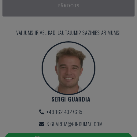
PĀRDOTS
VAI JUMS IR VĒL KĀDI JAUTĀJUMI? SAZINIES AR MUMS!
SERGI GUARDIA
+49 162 4027635
S.GUARDIA@GINDUMAC.COM