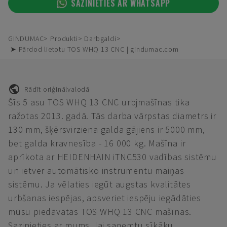
SAZINIETIES AR WHATSAPP
GINDUMAC
Produkti
Darbgaldi
➤ Pārdod lietotu TOS WHQ 13 CNC | gindumac.com
Rādīt oriģinālvalodā
Šīs 5 asu TOS WHQ 13 CNC urbjmašīnas tika
ražotas 2013. gadā. Tās darba vārpstas diametrs ir
130 mm, šķērsvirziena galda gājiens ir 5000 mm,
bet galda kravnesība - 16 000 kg. Mašīna ir
aprīkota ar HEIDENHAIN iTNC530 vadības sistēmu
un ietver automātisko instrumentu maiņas
sistēmu. Ja vēlaties iegūt augstas kvalitātes
urbšanas iespējas, apsveriet iespēju iegādāties
mūsu piedāvātās TOS WHQ 13 CNC mašīnas.
Sazinieties ar mums, lai saņemtu sīkāku