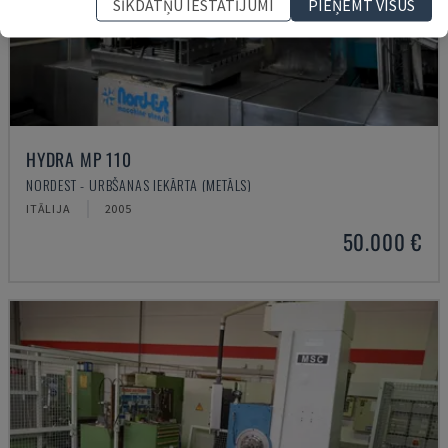
SĪKDATŅU IESTATĪJUMI
PIEŅEMT VISUS
HYDRA MP 110
NORDEST - URBŠANAS IEKĀRTA (METĀLS)
ITĀLIJA
2005
50.000 €