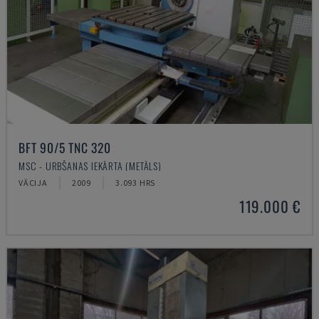
BFT 90/5 TNC 320
MSC - URBŠANAS IEKĀRTA (METĀLS)
VĀCIJA
2009
3.093 HRS
119.000 €