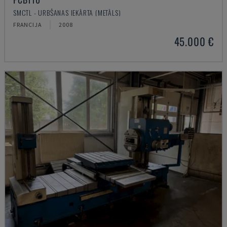
SMCTL - URBŠANAS IEKĀRTA (METĀLS)
FRANCIJA
2008
45.000 €