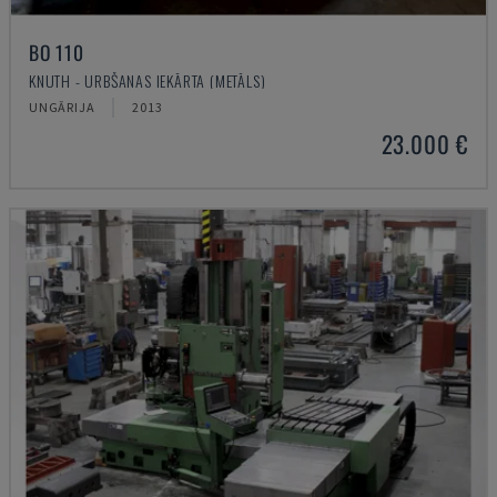
BO 110
KNUTH - URBŠANAS IEKĀRTA (METĀLS)
UNGĀRIJA
2013
23.000 €