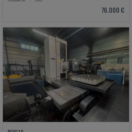
UNGĀRIJA
2007
76.000 €
PCB110