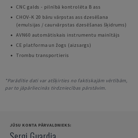
CNC galds - pilnībā kontrolēta B ass
CHOV-K 20 bāru vārpstas ass dzesēšana
(emulsijas / caurvārpstas dzesēšanas šķidrums)
AVN60 automātiskais instrumentu mainītājs
CE platforma un žogs (aizsargs)
Trombu transportieris
*Parādītie dati var atšķirties no faktiskajām vērtībām,
par to jāpārliecinās tirdzniecības pārstāvim.
JŪSU KONTA PĀRVALDNIEKS:
Sergi Guardia