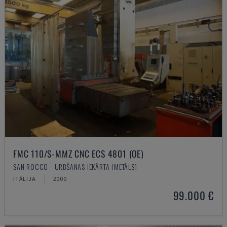
FMC 110/S-MMZ CNC ECS 4801 (OE)
SAN ROCCO - URBŠANAS IEKĀRTA (METĀLS)
ITĀLIJA
2000
99.000 €