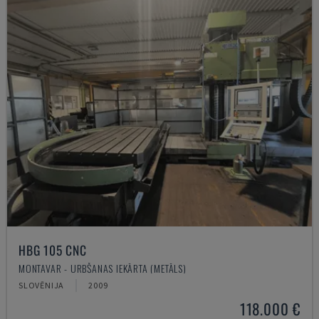
HBG 105 CNC
MONTAVAR - URBŠANAS IEKĀRTA (METĀLS)
SLOVĒNIJA
2009
118.000 €