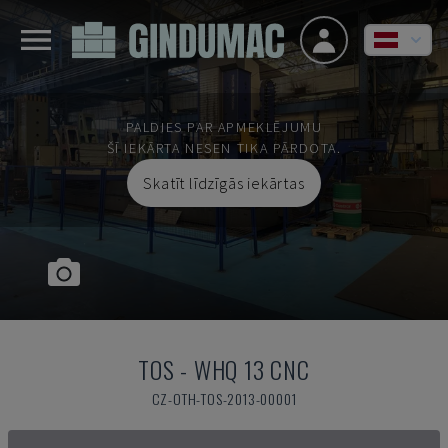
PALDIES PAR APMEKLĒJUMU
ŠĪ IEKĀRTA NESEN TIKA PĀRDOTA.
Skatīt līdzīgās iekārtas
TOS
-
WHQ 13 CNC
CZ-OTH-TOS-2013-00001