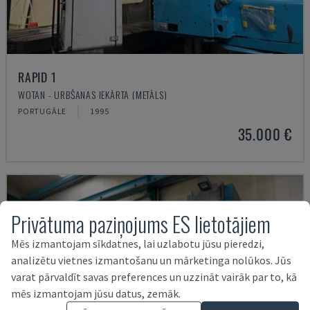
RAPID 1
WOTAN - URBŠANAS IEKĀRTA (METĀLS)
PORTUGĀLE
1995
35.000 €
Privātuma paziņojums ES lietotājiem
Mēs izmantojam sīkdatnes, lai uzlabotu jūsu pieredzi,
analizētu vietnes izmantošanu un mārketinga nolūkos. Jūs
varat pārvaldīt savas preferences un uzzināt vairāk par to, kā
mēs izmantojam jūsu datus, zemāk.