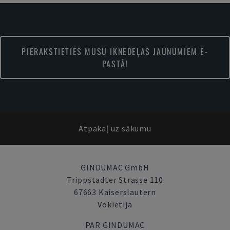
PIERAKSTIETIES MŪSU IKNEDĒĻAS JAUNUMIEM E-
PASTĀ!
Atpakaļ uz sākumu
GINDUMAC GmbH
Trippstadter Strasse 110
67663 Kaiserslautern
Vokietija
PAR GINDUMAC