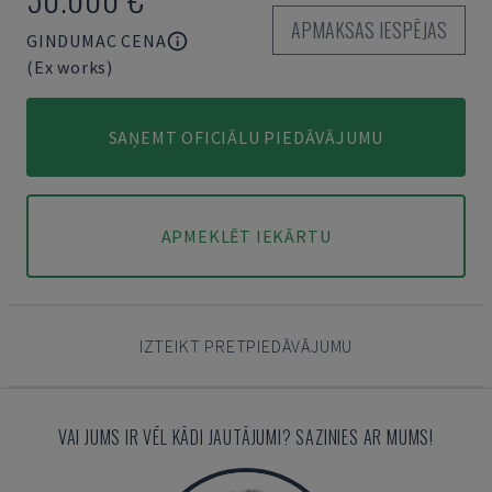
APMAKSAS IESPĒJAS
GINDUMAC CENA
(Ex works)
SAŅEMT OFICIĀLU PIEDĀVĀJUMU
APMEKLĒT IEKĀRTU
IZTEIKT PRETPIEDĀVĀJUMU
VAI JUMS IR VĒL KĀDI JAUTĀJUMI? SAZINIES AR MUMS!