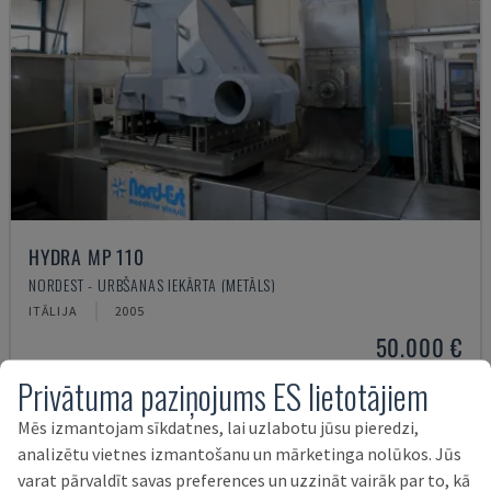
HYDRA MP 110
NORDEST - URBŠANAS IEKĀRTA (METĀLS)
ITĀLIJA
2005
50.000 €
Privātuma paziņojums ES lietotājiem
Mēs izmantojam sīkdatnes, lai uzlabotu jūsu pieredzi,
analizētu vietnes izmantošanu un mārketinga nolūkos. Jūs
varat pārvaldīt savas preferences un uzzināt vairāk par to, kā