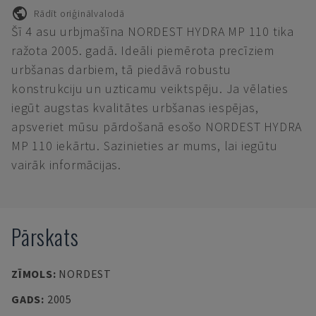
Rādīt oriģinālvalodā
Šī 4 asu urbjmašīna NORDEST HYDRA MP 110 tika
ražota 2005. gadā. Ideāli piemērota precīziem
urbšanas darbiem, tā piedāvā robustu
konstrukciju un uzticamu veiktspēju. Ja vēlaties
iegūt augstas kvalitātes urbšanas iespējas,
apsveriet mūsu pārdošanā esošo NORDEST HYDRA
MP 110 iekārtu. Sazinieties ar mums, lai iegūtu
vairāk informācijas.
Pārskats
ZĪMOLS
:
NORDEST
GADS
:
2005