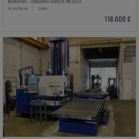
MONTAVAR - URBŠANAS IEKĀRTA (METĀLS)
SLOVĒNIJA
2009
118.000 €