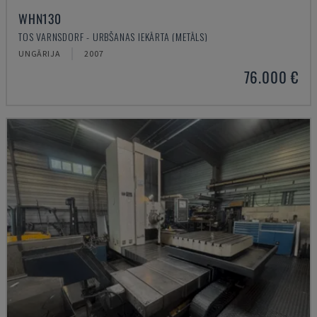
WHN130
TOS VARNSDORF - URBŠANAS IEKĀRTA (METĀLS)
UNGĀRIJA
2007
76.000 €