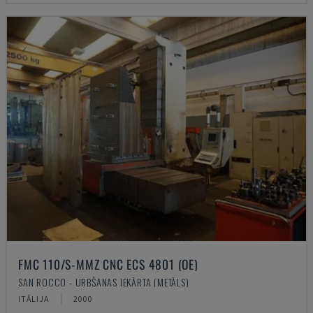
FMC 110/S-MMZ CNC ECS 4801 (OE)
SAN ROCCO - URBŠANAS IEKĀRTA (METĀLS)
ITĀLIJA
2000