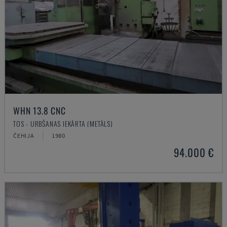
WHN 13.8 CNC
TOS - URBŠANAS IEKĀRTA (METĀLS)
ČEHIJA
1980
94.000 €