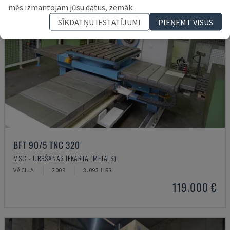
mēs izmantojam jūsu datus, zemāk.
SĪKDATŅU IESTATĪJUMI
PIEŅEMT VISUS
BFT 90/5 TNC 320
MSC - URBŠANAS IEKĀRTA (METĀLS)
VĀCIJA
2009
3.093 HRS
119.000 €