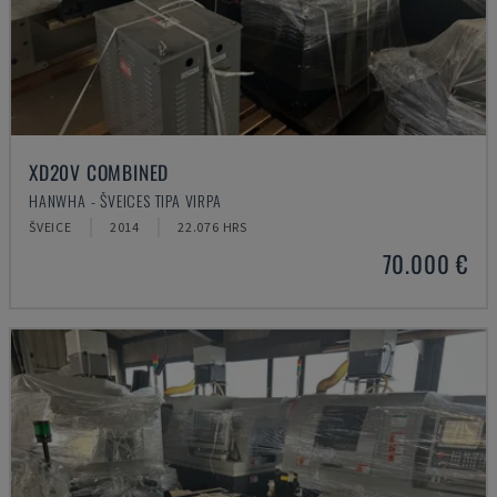
XD20V COMBINED
HANWHA - ŠVEICES TIPA VIRPA
ŠVEICE
2014
22.076 HRS
70.000 €