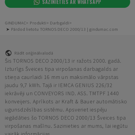
SAZINIETIES AR WHATSAPP
GINDUMAC
Produkti
Darbgaldi
➤ Pārdod lietotu TORNOS DECO 2000/13 | gindumac.com
Rādīt oriģinālvalodā
Šis TORNOS DECO 2000/13 ir ražots 2000. gadā.
Izturīgs Šveices tipa virpošanas darbagalds ar
stieņa caurlaidi 16 mm un maksimālo vārpstas
jaudu 9,7 kWh. Tajā ir IEMCA GENIUS 226/32
iekrāvēji un CONVEYORS IND. ASS. TMTPF 1440
konveijers. Aprīkots ar Kraft & Bauer automātisko
ugunsdzēsības sistēmu. Apsveriet iespēju
iegādāties šo TORNOS DECO 2000/13 Šveices tipa
virpošanas mašīnu. Sazinieties ar mums, lai iegūtu
vairāk informācijas.