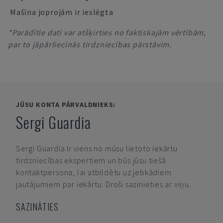
Mašīna joprojām ir ieslēgta
*Parādītie dati var atšķirties no faktiskajām vērtībām,
par to jāpārliecinās tirdzniecības pārstāvim.
JŪSU KONTA PĀRVALDNIEKS:
Sergi Guardia
Sergi Guardia
Ir viens no mūsu lietoto iekārtu
tirdzniecības ekspertiem un būs jūsu tiešā
kontaktpersona, lai atbildētu uz jebkādiem
jautājumiem par iekārtu. Droši sazinieties ar viņu.
SAZINĀTIES