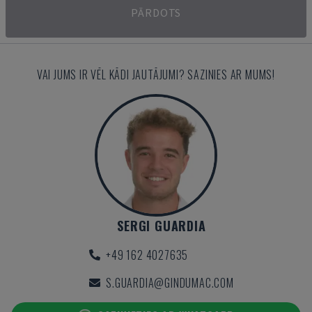
PĀRDOTS
VAI JUMS IR VĒL KĀDI JAUTĀJUMI? SAZINIES AR MUMS!
SERGI GUARDIA
+49 162 4027635
S.GUARDIA@GINDUMAC.COM