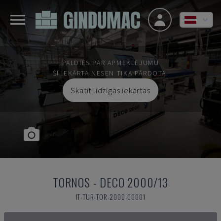
PALDIES PAR APMEKLĒJUMU
ŠĪ IEKĀRTA NESEN TIKA PĀRDOTA.
Skatīt līdzīgās iekārtas
TORNOS
-
DECO 2000/13
IT-TUR-TOR-2000-00001