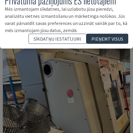
Privātuma paziņojums ES lietotājiem
ML 26 C1
Mēs izmantojam sīkdatnes, lai uzlabotu jūsu pieredzi,
MAIER - ŠVEICES TIPA VIRPA
analizētu vietnes izmantošanu un mārketinga nolūkos. Jūs
SOMIJA
2000
varat pārvaldīt savas preferences un uzzināt vairāk par to, kā
16.000 €
mēs izmantojam jūsu datus, zemāk.
SĪKDATŅU IESTATĪJUMI
PIEŅEMT VISUS