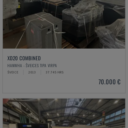
XD20 COMBINED
HANWHA - ŠVEICES TIPA VIRPA
ŠVEICE
2013
37.745 HRS
70.000 €