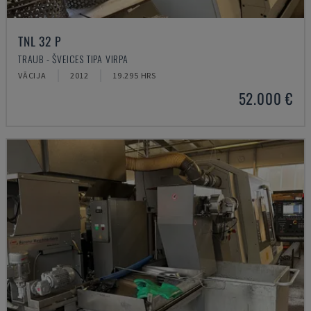
TNL 32 P
TRAUB - ŠVEICES TIPA VIRPA
VĀCIJA
2012
19.295 HRS
52.000 €