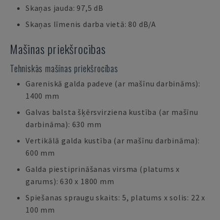
Skaņas jauda: 97,5 dB
Skaņas līmenis darba vietā: 80 dB/A
Mašīnas priekšrocības
Tehniskās mašīnas priekšrocības
Gareniskā galda padeve (ar mašīnu darbināms):
1400 mm
Galvas balsta šķērsvirziena kustība (ar mašīnu
darbināma): 630 mm
Vertikālā galda kustība (ar mašīnu darbināma):
600 mm
Galda piestiprināšanas virsma (platums x
garums): 630 x 1800 mm
Spiešanas spraugu skaits: 5, platums x solis: 22 x
100 mm