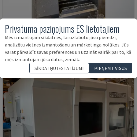
Privātuma paziņojums ES lietotājiem
VTC 300C II
Mēs izmantojam sīkdatnes, lai uzlabotu jūsu pieredzi,
MAZAK - VERTIKĀLAIS APSTRĀDES CENTRS
analizētu vietnes izmantošanu un mārketinga nolūkos. Jūs
DĀNIJA
2012
varat pārvaldīt savas preferences un uzzināt vairāk par to, kā
45.000 €
mēs izmantojam jūsu datus, zemāk.
SĪKDATŅU IESTATĪJUMI
PIEŅEMT VISUS