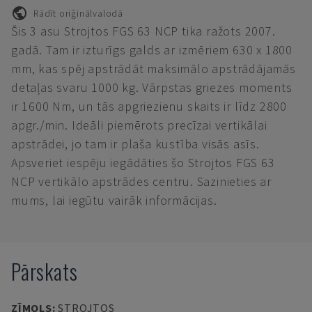
Rādīt oriģinālvalodā
Šis 3 asu Strojtos FGS 63 NCP tika ražots 2007.
gadā. Tam ir izturīgs galds ar izmēriem 630 x 1800
mm, kas spēj apstrādāt maksimālo apstrādājamās
detaļas svaru 1000 kg. Vārpstas griezes moments
ir 1600 Nm, un tās apgriezienu skaits ir līdz 2800
apgr./min. Ideāli piemērots precīzai vertikālai
apstrādei, jo tam ir plaša kustība visās asīs.
Apsveriet iespēju iegādāties šo Strojtos FGS 63
NCP vertikālo apstrādes centru. Sazinieties ar
mums, lai iegūtu vairāk informācijas.
Pārskats
ZĪMOLS
:
STROJTOS