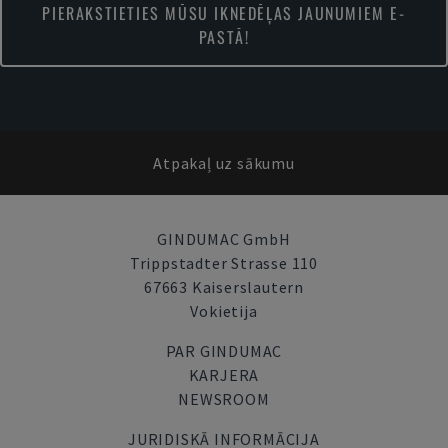
PIERAKSTIETIES MŪSU IKNEDĒĻAS JAUNUMIEM E-
PASTĀ!
Atpakaļ uz sākumu
GINDUMAC GmbH
Trippstadter Strasse 110
67663 Kaiserslautern
Vokietija
PAR GINDUMAC
KARJERA
NEWSROOM
JURIDISKĀ INFORMĀCIJA