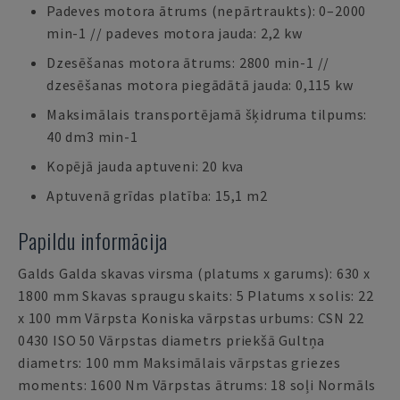
Padeves motora ātrums (nepārtraukts): 0–2000
min-1 // padeves motora jauda: 2,2 kw
Dzesēšanas motora ātrums: 2800 min-1 //
dzesēšanas motora piegādātā jauda: 0,115 kw
Maksimālais transportējamā šķidruma tilpums:
40 dm3 min-1
Kopējā jauda aptuveni: 20 kva
Aptuvenā grīdas platība: 15,1 m2
Papildu informācija
Galds Galda skavas virsma (platums x garums): 630 x
1800 mm Skavas spraugu skaits: 5 Platums x solis: 22
x 100 mm Vārpsta Koniska vārpstas urbums: CSN 22
0430 ISO 50 Vārpstas diametrs priekšā Gultņa
diametrs: 100 mm Maksimālais vārpstas griezes
moments: 1600 Nm Vārpstas ātrums: 18 soļi Normāls