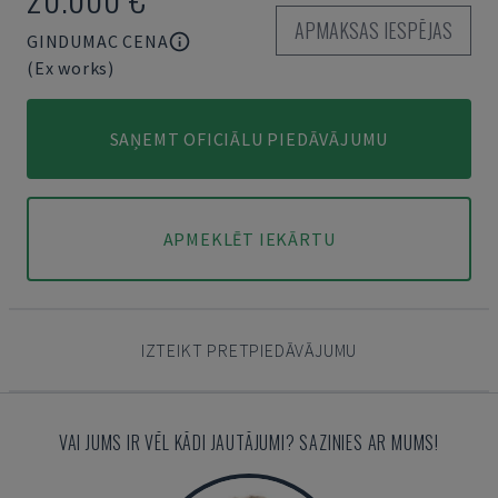
APMAKSAS IESPĒJAS
GINDUMAC CENA
(Ex works)
SAŅEMT OFICIĀLU PIEDĀVĀJUMU
APMEKLĒT IEKĀRTU
IZTEIKT PRETPIEDĀVĀJUMU
VAI JUMS IR VĒL KĀDI JAUTĀJUMI? SAZINIES AR MUMS!