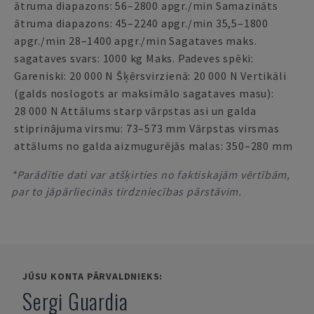
ātruma diapazons: 56–2800 apgr./min Samazināts
ātruma diapazons: 45–2240 apgr./min 35,5–1800
apgr./min 28–1400 apgr./min Sagataves maks.
sagataves svars: 1000 kg Maks. Padeves spēki:
Gareniski: 20 000 N Šķērsvirzienā: 20 000 N Vertikāli
(galds noslogots ar maksimālo sagataves masu):
28 000 N Attālums starp vārpstas asi un galda
stiprinājuma virsmu: 73–573 mm Vārpstas virsmas
attālums no galda aizmugurējās malas: 350–280 mm
*Parādītie dati var atšķirties no faktiskajām vērtībām,
par to jāpārliecinās tirdzniecības pārstāvim.
JŪSU KONTA PĀRVALDNIEKS:
Sergi Guardia