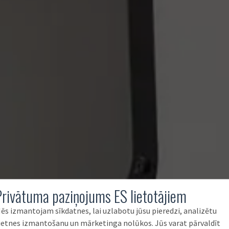
Privātuma paziņojums ES lietotājiem
ēs izmantojam sīkdatnes, lai uzlabotu jūsu pieredzi, analizētu
ietnes izmantošanu un mārketinga nolūkos. Jūs varat pārvaldīt