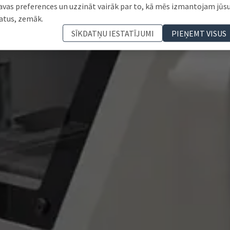
avas preferences un uzzināt vairāk par to, kā mēs izmantojam jūs
atus, zemāk.
SĪKDATŅU IESTATĪJUMI
PIEŅEMT VISUS