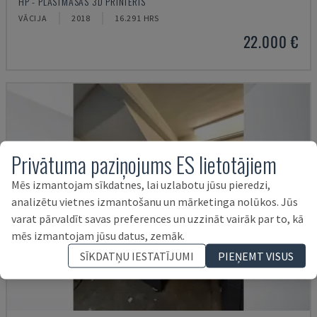
HP - PLASTMASAS 3D PRINTERIS
VĀCIJA
2018
16.291 HRS
22.000 €
Privātuma paziņojums ES lietotājiem
Mēs izmantojam sīkdatnes, lai uzlabotu jūsu pieredzi,
analizētu vietnes izmantošanu un mārketinga nolūkos. Jūs
varat pārvaldīt savas preferences un uzzināt vairāk par to, kā
mēs izmantojam jūsu datus, zemāk.
SĪKDATŅU IESTATĪJUMI
PIEŅEMT VISUS