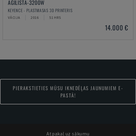
AGILISTA-3200W
KEYENCE - PLASTMASAS 3D PRINTERIS
VĀCIJA
2016
51 HRS
14.000 €
PIERAKSTIETIES MŪSU IKNEDĒĻAS JAUNUMIEM E-
PASTĀ!
Atpakaļ uz sākumu