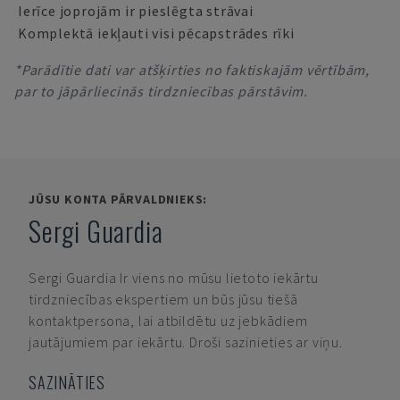
Ierīce joprojām ir pieslēgta strāvai
Komplektā iekļauti visi pēcapstrādes rīki
*Parādītie dati var atšķirties no faktiskajām vērtībām,
par to jāpārliecinās tirdzniecības pārstāvim.
JŪSU KONTA PĀRVALDNIEKS:
Sergi Guardia
Sergi Guardia
Ir viens no mūsu lietoto iekārtu
tirdzniecības ekspertiem un būs jūsu tiešā
kontaktpersona, lai atbildētu uz jebkādiem
jautājumiem par iekārtu. Droši sazinieties ar viņu.
SAZINĀTIES