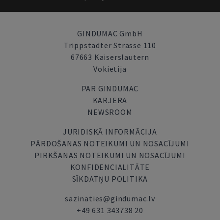
GINDUMAC GmbH
Trippstadter Strasse 110
67663 Kaiserslautern
Vokietija
PAR GINDUMAC
KARJERA
NEWSROOM
JURIDISKĀ INFORMĀCIJA
PĀRDOŠANAS NOTEIKUMI UN NOSACĪJUMI
PIRKŠANAS NOTEIKUMI UN NOSACĪJUMI
KONFIDENCIALITĀTE
SĪKDATŅU POLITIKA
sazinaties@gindumac.lv
+49 631 343738 20