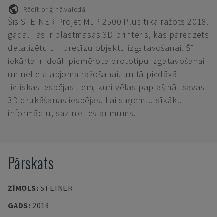
Rādīt oriģinālvalodā
Šis STEINER Projet MJP 2500 Plus tika ražots 2018.
gadā. Tas ir plastmasas 3D printeris, kas paredzēts
detalizētu un precīzu objektu izgatavošanai. Šī
iekārta ir ideāli piemērota prototipu izgatavošanai
un neliela apjoma ražošanai, un tā piedāvā
lieliskas iespējas tiem, kuri vēlas paplašināt savas
3D drukāšanas iespējas. Lai saņemtu sīkāku
informāciju, sazinieties ar mums.
Pārskats
ZĪMOLS
:
STEINER
GADS
:
2018