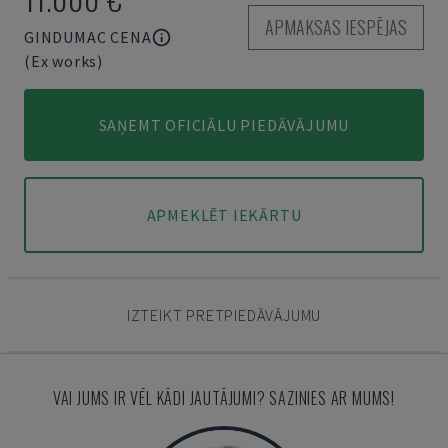
APMAKSAS IESPĒJAS
GINDUMAC CENA
(Ex works)
SAŅEMT OFICIĀLU PIEDĀVĀJUMU
APMEKLĒT IEKĀRTU
IZTEIKT PRETPIEDĀVĀJUMU
VAI JUMS IR VĒL KĀDI JAUTĀJUMI? SAZINIES AR MUMS!