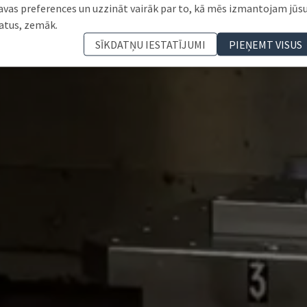
avas preferences un uzzināt vairāk par to, kā mēs izmantojam jūs
atus, zemāk.
SĪKDATŅU IESTATĪJUMI
PIEŅEMT VISUS