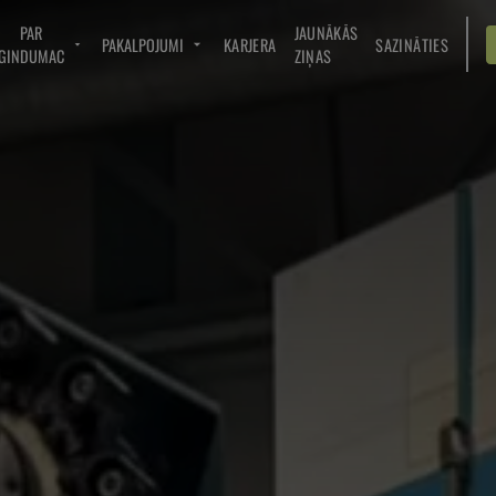
PAR
JAUNĀKĀS
PAKALPOJUMI
KARJERA
SAZINĀTIES
GINDUMAC
ZIŅAS