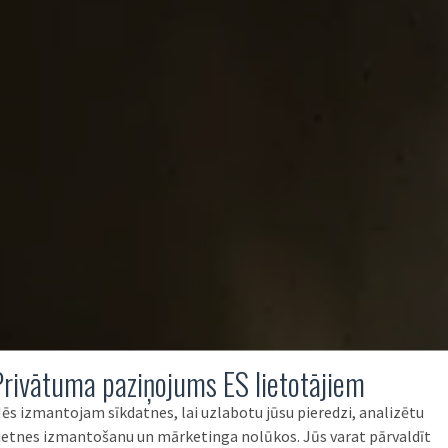
Privātuma paziņojums ES lietotājiem
ēs izmantojam sīkdatnes, lai uzlabotu jūsu pieredzi, analizētu
ietnes izmantošanu un mārketinga nolūkos. Jūs varat pārvaldīt