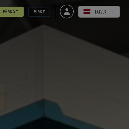
LATVIJA
PĀRDOT
PIRKT