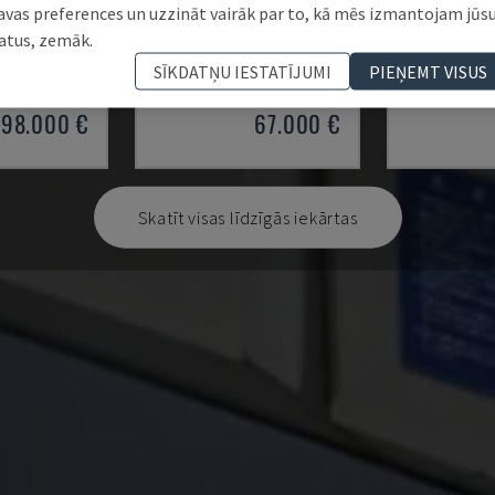
avas preferences un uzzināt vairāk par to, kā mēs izmantojam jūs
6 S
A20
ML 26 C1
atus, zemāk.
ES TIPA VIRPA
CITIZEN - ŠVEICES TIPA VIRPA
MAIER - ŠVEIC
SĪKDATŅU IESTATĪJUMI
PIEŅEMT VISUS
022
ITĀLIJA
2018
SOMIJA
98.000 €
67.000 €
Skatīt visas līdzīgās iekārtas