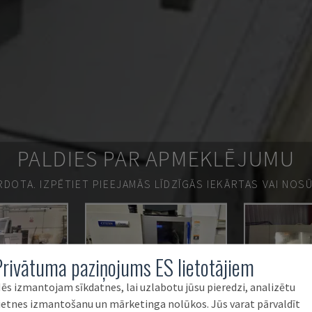
PALDIES PAR APMEKLĒJUMU
ĀRDOTA.
IZPĒTIET PIEEJAMĀS LĪDZĪGĀS IEKĀRTAS VAI NOS
Privātuma paziņojums ES lietotājiem
ēs izmantojam sīkdatnes, lai uzlabotu jūsu pieredzi, analizētu
ietnes izmantošanu un mārketinga nolūkos. Jūs varat pārvaldīt