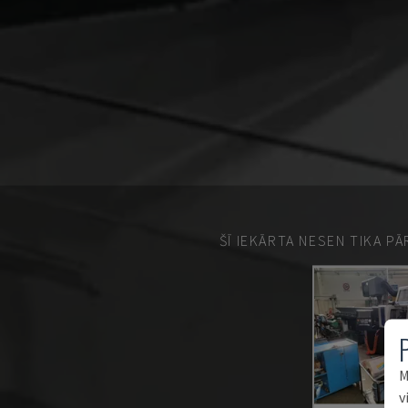
ŠĪ IEKĀRTA NESEN TIKA P
M
v