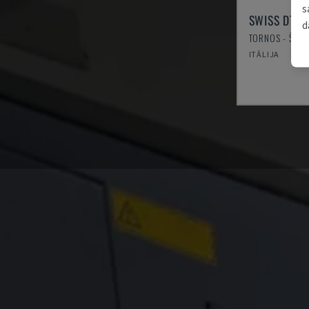
s
SWISS DT 2
d
TORNOS - ŠVEIC
ITĀLIJA
2