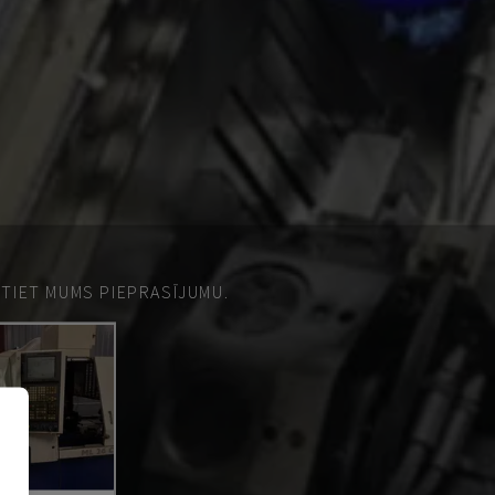
ŪTIET MUMS PIEPRASĪJUMU.