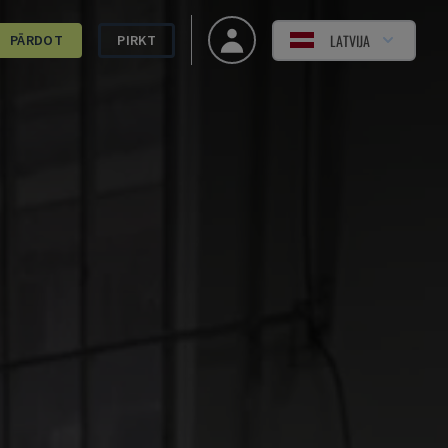
LATVIJA
PĀRDOT
PIRKT