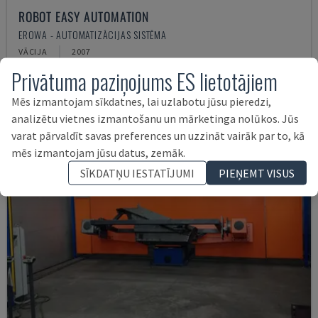
ROBOT EASY AUTOMATION
EROWA - AUTOMATIZĀCIJAS SISTĒMA
VĀCIJA
2007
15.500 €
Privātuma paziņojums ES lietotājiem
Mēs izmantojam sīkdatnes, lai uzlabotu jūsu pieredzi,
analizētu vietnes izmantošanu un mārketinga nolūkos. Jūs
varat pārvaldīt savas preferences un uzzināt vairāk par to, kā
mēs izmantojam jūsu datus, zemāk.
SĪKDATŅU IESTATĪJUMI
PIEŅEMT VISUS