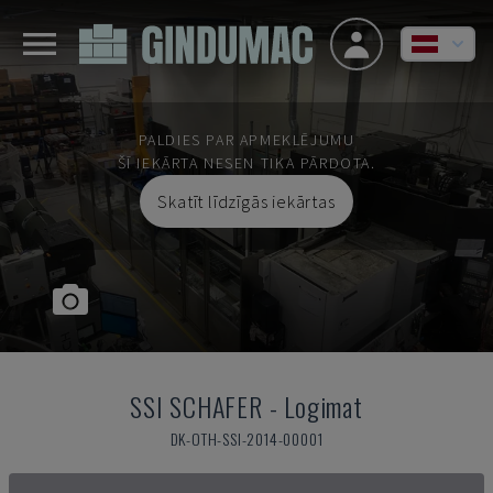
PALDIES PAR APMEKLĒJUMU
ŠĪ IEKĀRTA NESEN TIKA PĀRDOTA.
Skatīt līdzīgās iekārtas
SSI SCHAFER
-
Logimat
DK-OTH-SSI-2014-00001