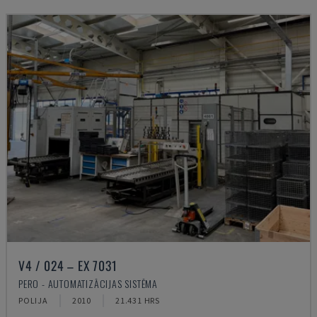
V4 / 024 – EX 7031
PERO - AUTOMATIZĀCIJAS SISTĒMA
POLIJA
2010
21.431 HRS