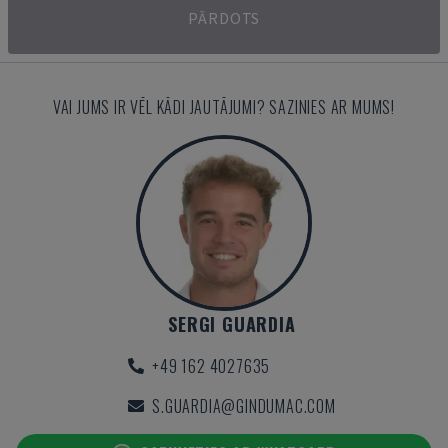
PĀRDOTS
VAI JUMS IR VĒL KĀDI JAUTĀJUMI? SAZINIES AR MUMS!
SERGI GUARDIA
+49 162 4027635
S.GUARDIA@GINDUMAC.COM