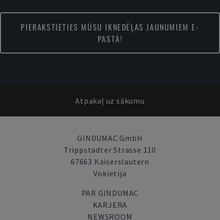
PIERAKSTIETIES MŪSU IKNEDĒĻAS JAUNUMIEM E-
PASTĀ!
Atpakaļ uz sākumu
GINDUMAC GmbH
Trippstadter Strasse 110
67663 Kaiserslautern
Vokietija
PAR GINDUMAC
KARJERA
NEWSROOM