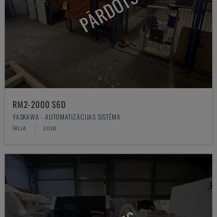
PĀRDOTS
RM2-2000 S6D
YASKAWA - AUTOMATIZĀCIJAS SISTĒMA
ĪRIJA
2018