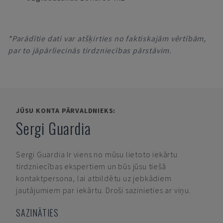
*Parādītie dati var atšķirties no faktiskajām vērtībām,
par to jāpārliecinās tirdzniecības pārstāvim.
JŪSU KONTA PĀRVALDNIEKS:
Sergi Guardia
Sergi Guardia
Ir viens no mūsu lietoto iekārtu
tirdzniecības ekspertiem un būs jūsu tiešā
kontaktpersona, lai atbildētu uz jebkādiem
jautājumiem par iekārtu. Droši sazinieties ar viņu.
SAZINĀTIES