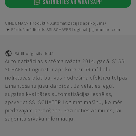
SAZINIETIES AR WHATSAPP
GINDUMAC
Produkti
Automatizācijas aprīkojums
➤ Pārdošanā lietots SSI SCHAFER Logimat | gindumac.com
Rādīt oriģinālvalodā
Automatizācijas sistēma ražota 2014. gadā. Šī SSI
SCHAFER Logimat ir aprīkota ar 59 m² lielu
noliktavas platību, kas nodrošina efektīvu telpas
izmantošanu jūsu darbībai. Ja vēlaties iegūt
augstas kvalitātes automatizācijas iespējas,
apsveriet SSI SCHAFER Logimat mašīnu, ko mēs
piedāvājam pārdošanā. Sazinieties ar mums, lai
saņemtu sīkāku informāciju.