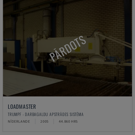
PĀRDOTS
LOADMASTER
TRUMPF - DARBAGALDU APSTRĀDES SISTĒMA
NĪDERLANDE
2005
44.860 HRS