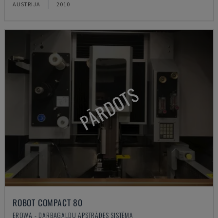
AUSTRIJA
2010
PĀRDOTS
ROBOT COMPACT 80
EROWA - DARBAGALDU APSTRĀDES SISTĒMA