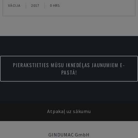
VĀCIJA
2017
0 HRS
PIERAKSTIETIES MŪSU IKNEDĒĻAS JAUNUMIEM E-
PASTĀ!
Atpakaļ uz sākumu
GINDUMAC GmbH