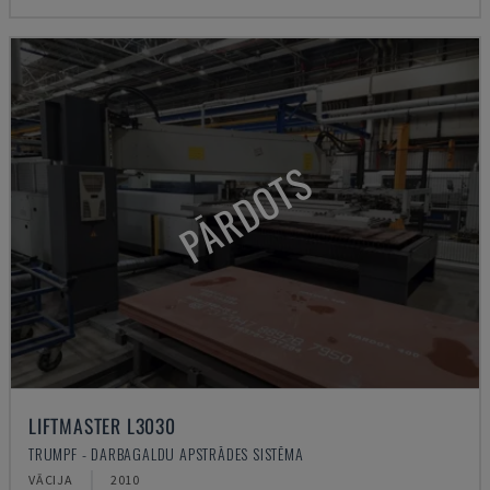
PĀRDOTS
LIFTMASTER L3030
TRUMPF - DARBAGALDU APSTRĀDES SISTĒMA
VĀCIJA
2010