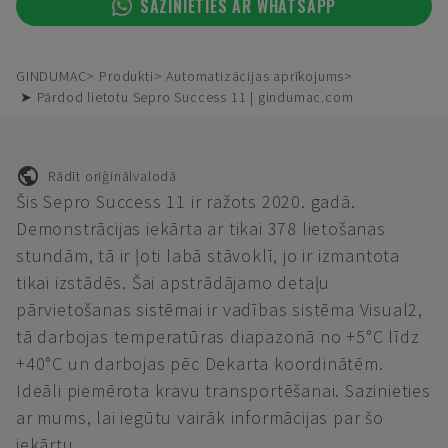
SAZINIETIES AR WHATSAPP
GINDUMAC
Produkti
Automatizācijas aprīkojums
➤ Pārdod lietotu Sepro Success 11 | gindumac.com
Rādīt oriģinālvalodā
Šis Sepro Success 11 ir ražots 2020. gadā.
Demonstrācijas iekārta ar tikai 378 lietošanas
stundām, tā ir ļoti labā stāvoklī, jo ir izmantota
tikai izstādēs. Šai apstrādājamo detaļu
pārvietošanas sistēmai ir vadības sistēma Visual2,
tā darbojas temperatūras diapazonā no +5°C līdz
+40°C un darbojas pēc Dekarta koordinātēm.
Ideāli piemērota kravu transportēšanai. Sazinieties
ar mums, lai iegūtu vairāk informācijas par šo
iekārtu.