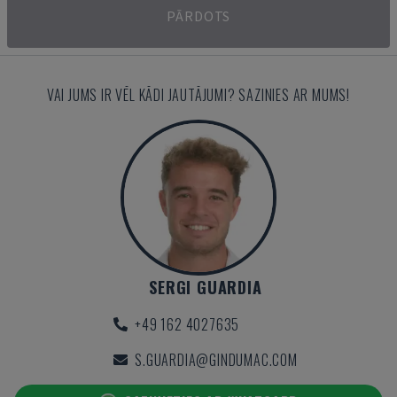
PĀRDOTS
VAI JUMS IR VĒL KĀDI JAUTĀJUMI? SAZINIES AR MUMS!
SERGI GUARDIA
+49 162 4027635
S.GUARDIA@GINDUMAC.COM