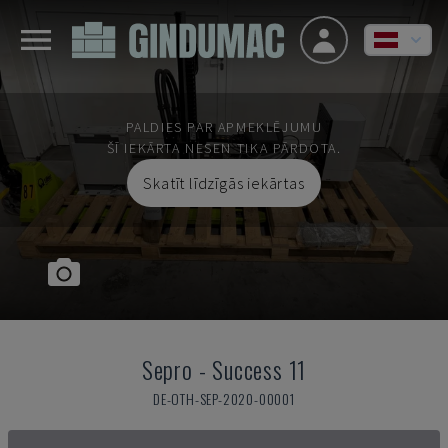
PALDIES PAR APMEKLĒJUMU
ŠĪ IEKĀRTA NESEN TIKA PĀRDOTA.
Skatīt līdzīgās iekārtas
Sepro
-
Success 11
DE-OTH-SEP-2020-00001