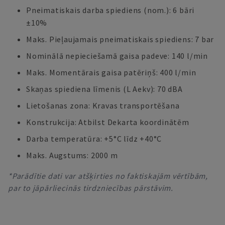
Pneimatiskais darba spiediens (nom.): 6 bāri
±10%
Maks. Pieļaujamais pneimatiskais spiediens: 7 bar
Nominālā nepieciešamā gaisa padeve: 140 l/min
Maks. Momentārais gaisa patēriņš: 400 l/min
Skaņas spiediena līmenis (L Aekv): 70 dBA
Lietošanas zona: Kravas transportēšana
Konstrukcija: Atbilst Dekarta koordinātēm
Darba temperatūra: +5°C līdz +40°C
Maks. Augstums: 2000 m
*Parādītie dati var atšķirties no faktiskajām vērtībām,
par to jāpārliecinās tirdzniecības pārstāvim.