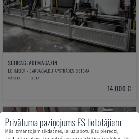
SCHRÄGLADEMAGAZIN
LOHMEIER - DARBAGALDU APSTRĀDES SISTĒMA
VĀCIJA
2014
14.000 €
Privātuma paziņojums ES lietotājiem
Mēs izmantojam sīkdatnes, lai uzlabotu jūsu pieredzi,
analizētu vietnes izmantošanu un mārketinga nolūkos. Jūs