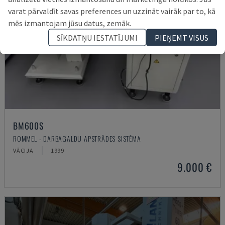
varat pārvaldīt savas preferences un uzzināt vairāk par to, kā
mēs izmantojam jūsu datus, zemāk.
SĪKDATŅU IESTATĪJUMI
PIEŅEMT VISUS
BM600S
ROMMEL - DARBAGALDU APSTRĀDES SISTĒMA
VĀCIJA
1999
9.000 €