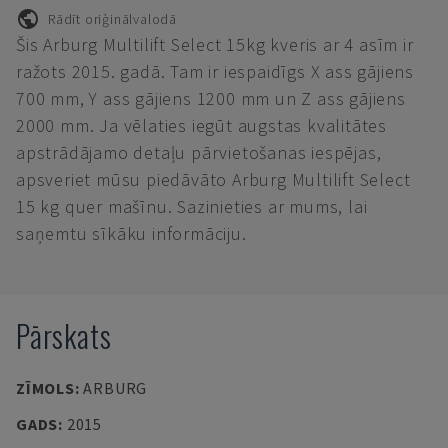
Rādīt oriģinālvalodā
Šis Arburg Multilift Select 15kg kveris ar 4 asīm ir
ražots 2015. gadā. Tam ir iespaidīgs X ass gājiens
700 mm, Y ass gājiens 1200 mm un Z ass gājiens
2000 mm. Ja vēlaties iegūt augstas kvalitātes
apstrādājamo detaļu pārvietošanas iespējas,
apsveriet mūsu piedāvāto Arburg Multilift Select
15 kg quer mašīnu. Sazinieties ar mums, lai
saņemtu sīkāku informāciju.
Pārskats
ZĪMOLS
:
ARBURG
GADS
:
2015