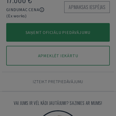
APMAKSAS IESPĒJAS
GINDUMAC CENA
(Ex works)
SAŅEMT OFICIĀLU PIEDĀVĀJUMU
APMEKLĒT IEKĀRTU
IZTEIKT PRETPIEDĀVĀJUMU
VAI JUMS IR VĒL KĀDI JAUTĀJUMI? SAZINIES AR MUMS!