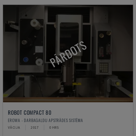
PĀRDOTS
ROBOT COMPACT 80
EROWA - DARBAGALDU APSTRĀDES SISTĒMA
VĀCIJA
2017
0 HRS