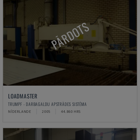
PĀRDOTS
LOADMASTER
TRUMPF - DARBAGALDU APSTRĀDES SISTĒMA
NĪDERLANDE
2005
44.860 HRS