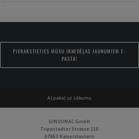
PIERAKSTIETIES MŪSU IKNEDĒĻAS JAUNUMIEM E-
PASTĀ!
Atpakaļ uz sākumu
GINDUMAC GmbH
Trippstadter Strasse 110
67663 Kaiserslautern