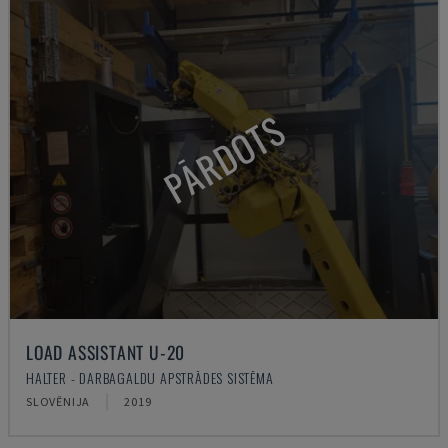
PĀRDOTS
LOAD ASSISTANT U-20
HALTER - DARBAGALDU APSTRĀDES SISTĒMA
SLOVĒNIJA
2019