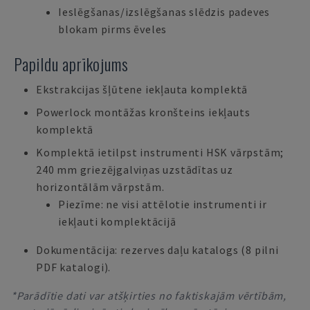
Ieslēgšanas/izslēgšanas slēdzis padeves
blokam pirms ēveles
Papildu aprīkojums
Ekstrakcijas šļūtene iekļauta komplektā
Powerlock montāžas kronšteins iekļauts
komplektā
Komplektā ietilpst instrumenti HSK vārpstām;
240 mm griezējgalviņas uzstādītas uz
horizontālām vārpstām.
Piezīme: ne visi attēlotie instrumenti ir
iekļauti komplektācijā
Dokumentācija: rezerves daļu katalogs (8 pilni
PDF katalogi).
*Parādītie dati var atšķirties no faktiskajām vērtībām,