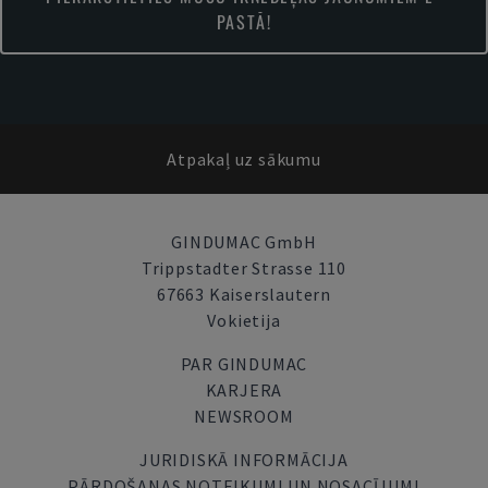
PASTĀ!
Atpakaļ uz sākumu
GINDUMAC GmbH
Trippstadter Strasse 110
67663 Kaiserslautern
Vokietija
PAR GINDUMAC
KARJERA
NEWSROOM
JURIDISKĀ INFORMĀCIJA
PĀRDOŠANAS NOTEIKUMI UN NOSACĪJUMI