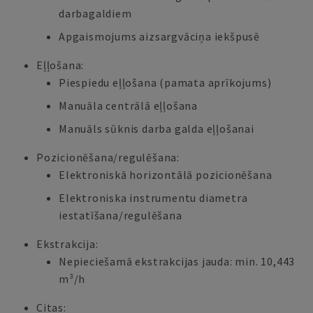
darbagaldiem
Apgaismojums aizsargvāciņa iekšpusē
Eļļošana:
Piespiedu eļļošana (pamata aprīkojums)
Manuāla centrālā eļļošana
Manuāls sūknis darba galda eļļošanai
Pozicionēšana/regulēšana:
Elektroniskā horizontālā pozicionēšana
Elektroniska instrumentu diametra
iestatīšana/regulēšana
Ekstrakcija:
Nepieciešamā ekstrakcijas jauda: min. 10,443
m³/h
Citas: