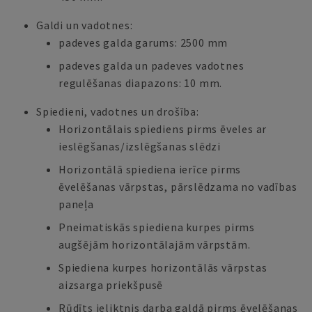
Galdi un vadotnes:
padeves galda garums: 2500 mm
padeves galda un padeves vadotnes
regulēšanas diapazons: 10 mm.
Spiedieni, vadotnes un drošība:
Horizontālais spiediens pirms ēveles ar
ieslēgšanas/izslēgšanas slēdzi
Horizontālā spiediena ierīce pirms
ēvelēšanas vārpstas, pārslēdzama no vadības
paneļa
Pneimatiskās spiediena kurpes pirms
augšējām horizontālajām vārpstām.
Spiediena kurpes horizontālās vārpstas
aizsarga priekšpusē
Rūdīts ieliktnis darba galdā pirms ēvelēšanas