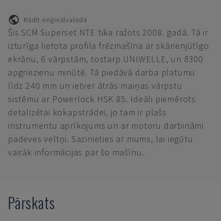
Rādīt oriģinālvalodā
Šis SCM Superset NTE tika ražots 2008. gadā. Tā ir
izturīga lietota profila frēzmašīna ar skārienjūtīgo
ekrānu, 6 vārpstām, tostarp UNIWELLE, un 8300
apgriezienu minūtē. Tā piedāvā darba platumu
līdz 240 mm un ietver ātrās maiņas vārpstu
sistēmu ar Powerlock HSK 85. Ideāli piemērots
detalizētai kokapstrādei, jo tam ir plašs
instrumentu aprīkojums un ar motoru darbināmi
padeves veltņi. Sazinieties ar mums, lai iegūtu
vairāk informācijas par šo mašīnu.
Pārskats