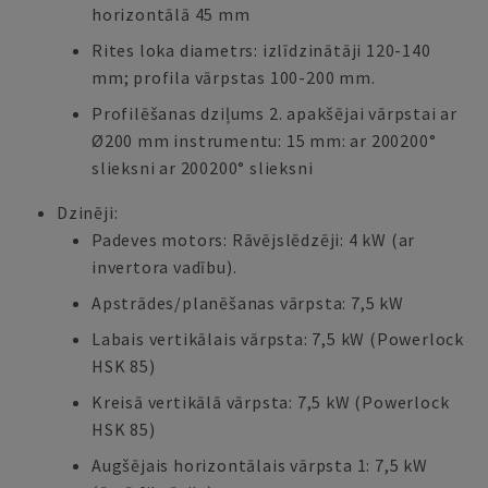
horizontālā 45 mm
Rites loka diametrs: izlīdzinātāji 120-140
mm; profila vārpstas 100-200 mm.
Profilēšanas dziļums 2. apakšējai vārpstai ar
Ø200 mm instrumentu: 15 mm: ar 200200°
slieksni ar 200200° slieksni
Dzinēji:
Padeves motors: Rāvējslēdzēji: 4 kW (ar
invertora vadību).
Apstrādes/planēšanas vārpsta: 7,5 kW
Labais vertikālais vārpsta: 7,5 kW (Powerlock
HSK 85)
Kreisā vertikālā vārpsta: 7,5 kW (Powerlock
HSK 85)
Augšējais horizontālais vārpsta 1: 7,5 kW