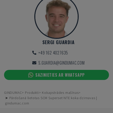
SERGI GUARDIA
+49 162 4027635
S.GUARDIA@GINDUMAC.COM
SAZINIETIES AR WHATSAPP
GINDUMAC
Produkti
Kokapstrādes mašīnas
➤ Pārdošanā lietotas SCM Superset NTE koka dzirnavas |
gindumac.com