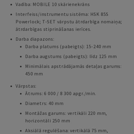
Vadība: MOBILE 10 skārienekrāns
Interfeiss/instrumentu sistēma: HSK 85S
Powerlock; T-SET vārpstu ātrdarbīga nomaiņa;
ātrdarbīgas stiprināšanas ierīces.
Darba diapazons:
Darba platums (pabeigts): 15-240 mm
Darba augstums (pabeigts): līdz 125 mm
Minimālais apstrādājamās detaļas garums:
450 mm
Vārpstas:
Ātrums: 6 000 / 8 300 apgr./min.
Diametrs: 40 mm
Montāžas garums: vertikāli 220 mm,
horizontāli 250 mm
Aksiālā regulēšana: vertikālā 75 mm,