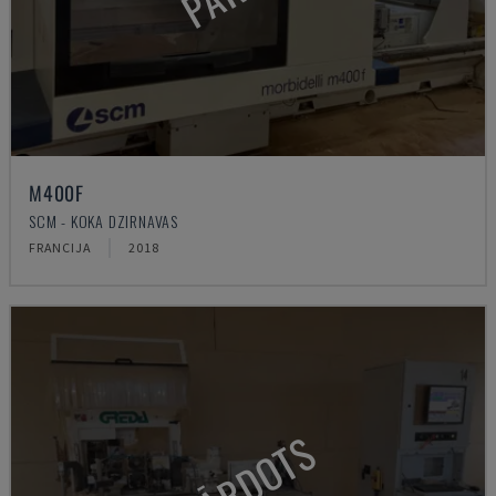
M400F
SCM - KOKA DZIRNAVAS
FRANCIJA
2018
PĀRDOTS