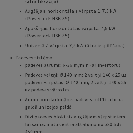
(ātrā fiksācija)
Augšējais horizontālais vārpsta 2: 7,5 kW
(Powerlock HSK 85)
Apakšējais horizontālais vārpsta: 7,5 kW
(Powerlock HSK 85)
Universālā vārpsta: 7,5 kW (ātra iespīlēšana)
Padeves sistēma:
padeves ātrums: 6-36 m/min (ar invertoru)
Padeves veltņi: Ø 140 mm; 2 veltņi 140 x 25 uz
padeves vārpstas: Ø 140 mm; 2 veltņi 140 x 25
uz padeves vārpstas.
Ar motoru darbināms padeves rullītis darba
galdā un izejas galdā.
Divi padeves bloki aiz augšējiem vārpstiņiem,
lai samazinātu centra attālumu no 620 līdz
450 mm.