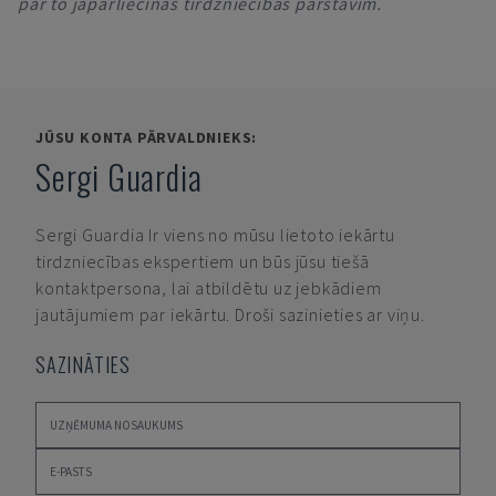
par to jāpārliecinās tirdzniecības pārstāvim.
JŪSU KONTA PĀRVALDNIEKS:
Sergi Guardia
Sergi Guardia
Ir viens no mūsu lietoto iekārtu
tirdzniecības ekspertiem un būs jūsu tiešā
kontaktpersona, lai atbildētu uz jebkādiem
jautājumiem par iekārtu. Droši sazinieties ar viņu.
SAZINĀTIES