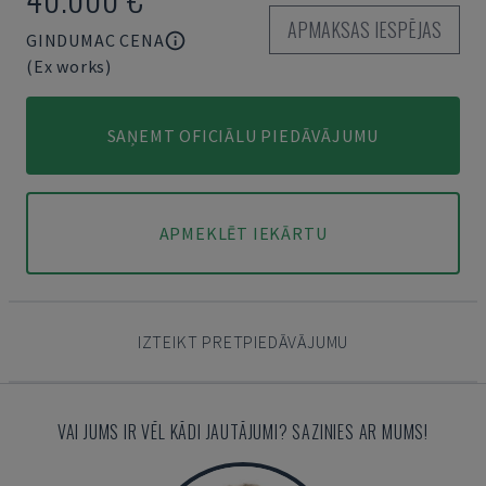
APMAKSAS IESPĒJAS
GINDUMAC CENA
(Ex works)
SAŅEMT OFICIĀLU PIEDĀVĀJUMU
APMEKLĒT IEKĀRTU
IZTEIKT PRETPIEDĀVĀJUMU
VAI JUMS IR VĒL KĀDI JAUTĀJUMI? SAZINIES AR MUMS!