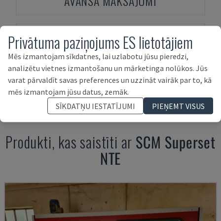
AVANSA MAKSĀJUMI
Privātuma paziņojums ES lietotājiem
Mēs izmantojam sīkdatnes, lai uzlabotu jūsu pieredzi,
analizētu vietnes izmantošanu un mārketinga nolūkos. Jūs
varat pārvaldīt savas preferences un uzzināt vairāk par to, kā
AKTĪVU FINANSĒŠANA
mēs izmantojam jūsu datus, zemāk.
SĪKDATŅU IESTATĪJUMI
PIEŅEMT VISUS
Produkti, kas saistīti ar
SCM
Superset
NTE