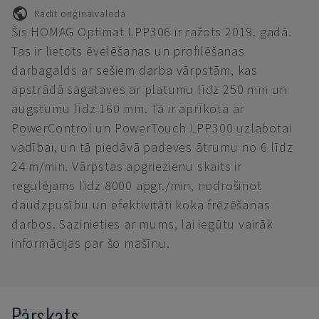
Rādīt oriģinālvalodā
Šis HOMAG Optimat LPP306 ir ražots 2019. gadā.
Tas ir lietots ēvelēšanas un profilēšanas
darbagalds ar sešiem darba vārpstām, kas
apstrādā sagataves ar platumu līdz 250 mm un
augstumu līdz 160 mm. Tā ir aprīkota ar
PowerControl un PowerTouch LPP300 uzlabotai
vadībai, un tā piedāvā padeves ātrumu no 6 līdz
24 m/min. Vārpstas apgriezienu skaits ir
regulējams līdz 8000 apgr./min, nodrošinot
daudzpusību un efektivitāti koka frēzēšanas
darbos. Sazinieties ar mums, lai iegūtu vairāk
informācijas par šo mašīnu.
Pārskats