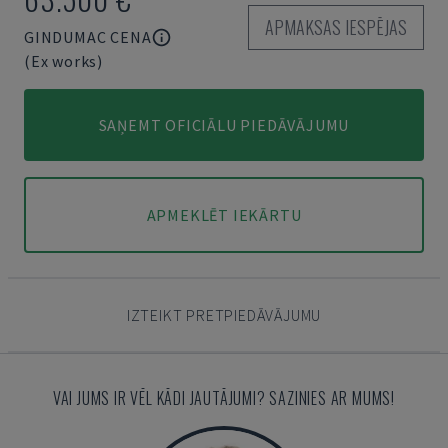
APMAKSAS IESPĒJAS
GINDUMAC CENA
(Ex works)
SAŅEMT OFICIĀLU PIEDĀVĀJUMU
APMEKLĒT IEKĀRTU
IZTEIKT PRETPIEDĀVĀJUMU
VAI JUMS IR VĒL KĀDI JAUTĀJUMI? SAZINIES AR MUMS!