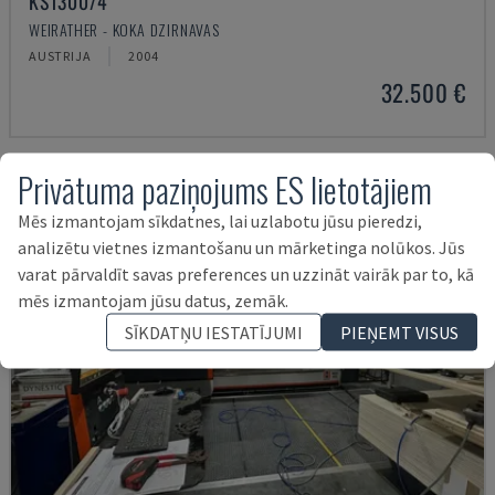
KS1300/4
WEIRATHER - KOKA DZIRNAVAS
AUSTRIJA
2004
32.500 €
Privātuma paziņojums ES lietotājiem
Mēs izmantojam sīkdatnes, lai uzlabotu jūsu pieredzi,
analizētu vietnes izmantošanu un mārketinga nolūkos. Jūs
varat pārvaldīt savas preferences un uzzināt vairāk par to, kā
mēs izmantojam jūsu datus, zemāk.
SĪKDATŅU IESTATĪJUMI
PIEŅEMT VISUS