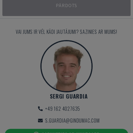
PĀRDOTS
VAI JUMS IR VĒL KĀDI JAUTĀJUMI? SAZINIES AR MUMS!
SERGI GUARDIA
+49 162 4027635
S.GUARDIA@GINDUMAC.COM