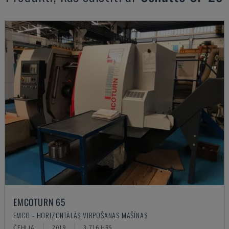
EMCOTURN 65
EMCO - HORIZONTĀLĀS VIRPOŠANAS MAŠĪNAS
ČEHIJA
2019
3.716 HRS