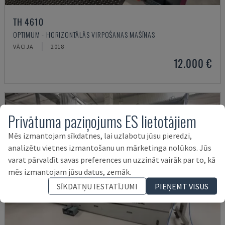
TH 4610
OPTIMUM - HORIZONTĀLĀS VIRPOŠANAS MAŠĪNAS
VĀCIJA
2018
12.000 €
Privātuma paziņojums ES lietotājiem
Mēs izmantojam sīkdatnes, lai uzlabotu jūsu pieredzi,
analizētu vietnes izmantošanu un mārketinga nolūkos. Jūs
varat pārvaldīt savas preferences un uzzināt vairāk par to, kā
mēs izmantojam jūsu datus, zemāk.
SĪKDATŅU IESTATĪJUMI
PIEŅEMT VISUS