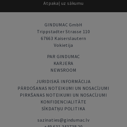
Atpakaļ uz sākumu
GINDUMAC GmbH
Trippstadter Strasse 110
67663 Kaiserslautern
Vokietija
PAR GINDUMAC
KARJERA
NEWSROOM
JURIDISKĀ INFORMĀCIJA
PĀRDOŠANAS NOTEIKUMI UN NOSACĪJUMI
PIRKŠANAS NOTEIKUMI UN NOSACĪJUMI
KONFIDENCIALITĀTE
SĪKDATŅU POLITIKA
sazinaties@gindumac.lv
+49 631 343738 20