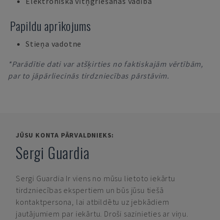
Elektroniskā vītņgriešanas vadība
Papildu aprīkojums
Stieņa vadotne
*Parādītie dati var atšķirties no faktiskajām vērtībām,
par to jāpārliecinās tirdzniecības pārstāvim.
JŪSU KONTA PĀRVALDNIEKS:
Sergi Guardia
Sergi Guardia
Ir viens no mūsu lietoto iekārtu
tirdzniecības ekspertiem un būs jūsu tiešā
kontaktpersona, lai atbildētu uz jebkādiem
jautājumiem par iekārtu. Droši sazinieties ar viņu.