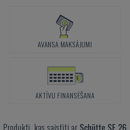
AVANSA MAKSĀJUMI
AKTĪVU FINANSĒŠANA
Produkti, kas saistīti ar
Schütte
SF 26