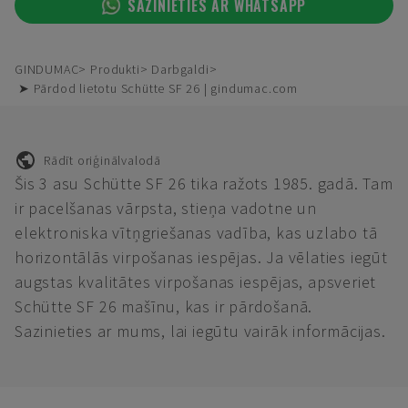
SAZINIETIES AR WHATSAPP
GINDUMAC
Produkti
Darbgaldi
➤ Pārdod lietotu Schütte SF 26 | gindumac.com
Rādīt oriģinālvalodā
Šis 3 asu Schütte SF 26 tika ražots 1985. gadā. Tam
ir pacelšanas vārpsta, stieņa vadotne un
elektroniska vītņgriešanas vadība, kas uzlabo tā
horizontālās virpošanas iespējas. Ja vēlaties iegūt
augstas kvalitātes virpošanas iespējas, apsveriet
Schütte SF 26 mašīnu, kas ir pārdošanā.
Sazinieties ar mums, lai iegūtu vairāk informācijas.