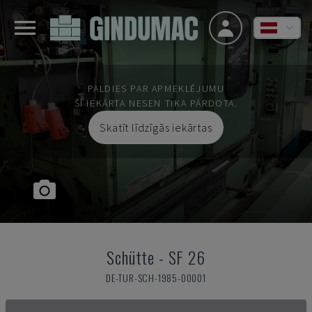
PALDIES PAR APMEKLĒJUMU
ŠĪ IEKĀRTA NESEN TIKA PĀRDOTA.
Skatīt līdzīgās iekārtas
Schütte
-
SF 26
DE-TUR-SCH-1985-00001