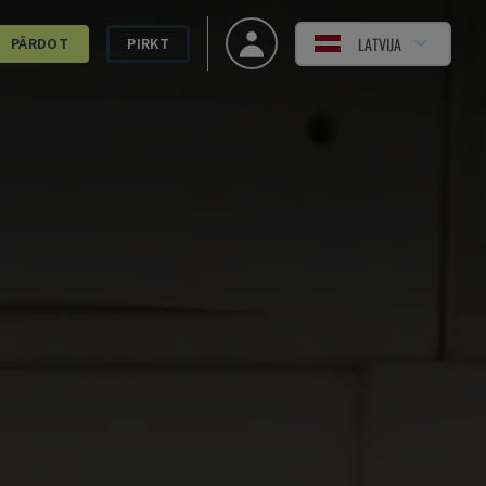
LATVIJA
PĀRDOT
PIRKT