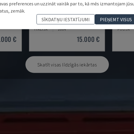
avas preferences un uzzināt vairāk par to, kā mēs izmantojam jūs
atus, zemāk.
2VS/300
T4TL
EASY 2
SĪKDATŅU IESTATĪJUMI
PIEŅEMT VISUS
SAC - CITS (KOKS)
CEFLA - C
ITĀLIJA
2004
POLIJA
.000 €
15.000 €
Skatīt visas līdzīgās iekārtas