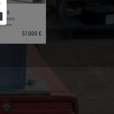
u
000 D
ITS (KOKS)
2009
57.000 €