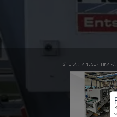
ŠĪ IEKĀRTA NESEN TIKA P
M
v