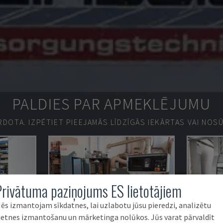
PALDIES PAR APMEKLĒJUMU
ĀRDOTA.
IZPĒTIET PIEEJAMĀS LĪDZĪGĀS IEKĀRTAS VAI NOS
Privātuma paziņojums ES lietotājiem
ēs izmantojam sīkdatnes, lai uzlabotu jūsu pieredzi, analizētu
ietnes izmantošanu un mārketinga nolūkos. Jūs varat pārvaldīt