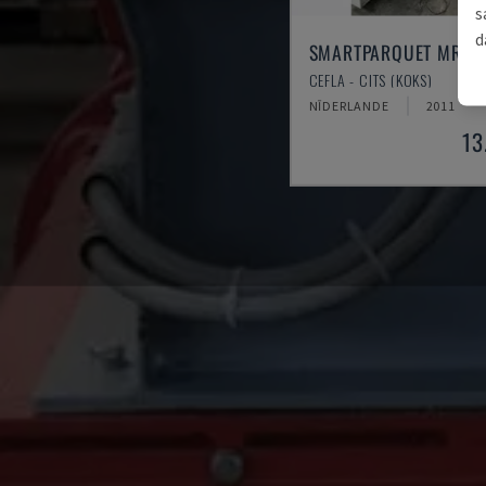
s
d
SMARTPARQUET MRF-
CEFLA - CITS (KOKS)
NĪDERLANDE
2011
13