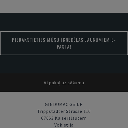
PIERAKSTIETIES MŪSU IKNEDĒĻAS JAUNUMIEM E-
PASTĀ!
Atpakaļ uz sākumu
GINDUMAC GmbH
Trippstadter Strasse 110
67663 Kaiserslautern
Vokietija