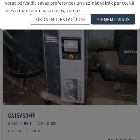
varat pārvaldīt savas preferences un uzzināt vairāk par to, kā
mēs izmantojam jūsu datus, zemāk.
SĪKDATŅU IESTATĪJUMI
PIEŅEMT VISUS
GA15VSD+FF
ATLAS COPCO - CITS (KOKS)
POLIJA
2018