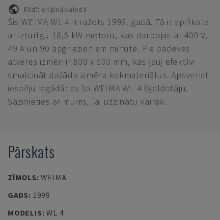
Rādīt oriģinālvalodā
Šis WEIMA WL 4 ir ražots 1999. gadā. Tā ir aprīkota
ar izturīgu 18,5 kW motoru, kas darbojas ar 400 V,
49 A un 90 apgriezieniem minūtē. Pie padeves
atveres izmēri ir 800 x 600 mm, kas ļauj efektīvi
smalcināt dažāda izmēra kokmateriālus. Apsveriet
iespēju iegādāties šo WEIMA WL 4 šķeldotāju.
Sazinieties ar mums, lai uzzinātu vairāk.
Pārskats
ZĪMOLS
:
WEIMA
GADS
:
1999
MODELIS
:
WL 4