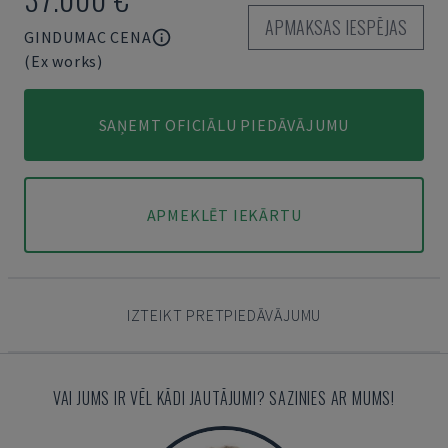
APMAKSAS IESPĒJAS
GINDUMAC CENA
(Ex works)
SAŅEMT OFICIĀLU PIEDĀVĀJUMU
APMEKLĒT IEKĀRTU
IZTEIKT PRETPIEDĀVĀJUMU
VAI JUMS IR VĒL KĀDI JAUTĀJUMI? SAZINIES AR MUMS!