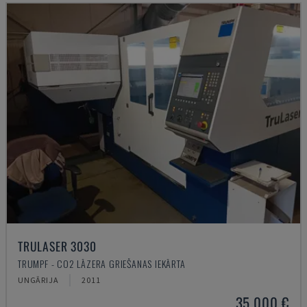
TRULASER 3030
TRUMPF - CO2 LĀZERA GRIEŠANAS IEKĀRTA
UNGĀRIJA
2011
35.000 €