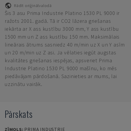
Rādīt oriģinālvalodā
Šis 3 asu Prima Industrie Platino 1530 PL 9000 ir
ražots 2001. gadā. Tā ir CO2 lāzera griešanas
iekārta ar X ass kustību 3000 mm, Y ass kustību
1500 mm un Z ass kustību 150 mm. Maksimālais
lineārais ātrums sasniedz 40 m/min uz X un Y asīm
un 20 m/min uz Z asi. Ja vēlaties iegūt augstas
kvalitātes griešanas iespējas, apsveriet Prima
Industrie Platino 1530 PL 9000 mašīnu, ko mēs
piedāvājam pārdošanā. Sazinieties ar mums, lai
uzzinātu vairāk.
Pārskats
ZĪMOLS
:
PRIMA INDUSTRIE