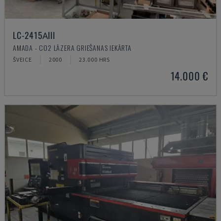
LC-2415ΑIII
AMADA - CO2 LĀZERA GRIEŠANAS IEKĀRTA
ŠVEICE
2000
23.000 HRS
14.000 €