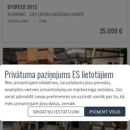
BYSPEED 3015
BYSTRONIC - CO2 LĀZERA GRIEŠANAS IEKĀRTA
NĪDERLANDE
2006
25.000 €
Privātuma paziņojums ES lietotājiem
Mēs izmantojam sīkdatnes, lai uzlabotu jūsu pieredzi,
analizētu vietnes izmantošanu un mārketinga nolūkos. Jūs
varat pārvaldīt savas preferences un uzzināt vairāk par to, kā
mēs izmantojam jūsu datus, zemāk.
SĪKDATŅU IESTATĪJUMI
PIEŅEMT VISUS