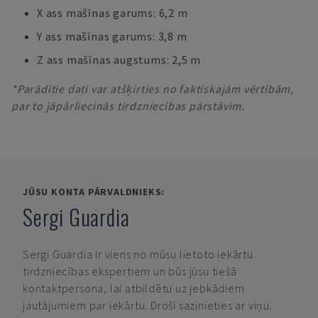
X ass mašīnas garums: 6,2 m
Y ass mašīnas garums: 3,8 m
Z ass mašīnas augstums: 2,5 m
*Parādītie dati var atšķirties no faktiskajām vērtībām,
par to jāpārliecinās tirdzniecības pārstāvim.
JŪSU KONTA PĀRVALDNIEKS:
Sergi Guardia
Sergi Guardia
Ir viens no mūsu lietoto iekārtu
tirdzniecības ekspertiem un būs jūsu tiešā
kontaktpersona, lai atbildētu uz jebkādiem
jautājumiem par iekārtu. Droši sazinieties ar viņu.