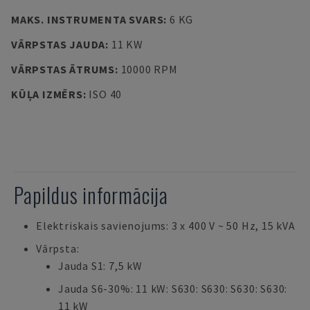
MAKS. INSTRUMENTA SVARS
:
6 KG
VĀRPSTAS JAUDA
:
11 KW
VĀRPSTAS ĀTRUMS
:
10000 RPM
KŪĻA IZMĒRS
:
ISO 40
Papildus informācija
Elektriskais savienojums: 3 x 400 V ~ 50 Hz, 15 kVA
Vārpsta:
Jauda S1: 7,5 kW
Jauda S6-30%: 11 kW: S630: S630: S630: S630:
11 kW