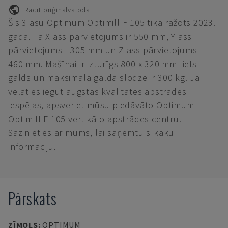
Rādīt oriģinālvalodā
Šis 3 asu Optimum Optimill F 105 tika ražots 2023.
gadā. Tā X ass pārvietojums ir 550 mm, Y ass
pārvietojums - 305 mm un Z ass pārvietojums -
460 mm. Mašīnai ir izturīgs 800 x 320 mm liels
galds un maksimālā galda slodze ir 300 kg. Ja
vēlaties iegūt augstas kvalitātes apstrādes
iespējas, apsveriet mūsu piedāvāto Optimum
Optimill F 105 vertikālo apstrādes centru.
Sazinieties ar mums, lai saņemtu sīkāku
informāciju.
Pārskats
ZĪMOLS
:
OPTIMUM