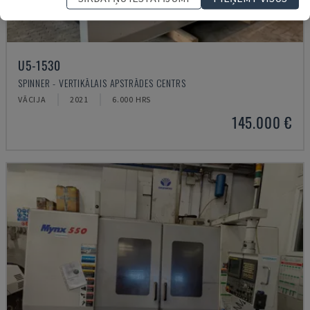
U5-1530
SPINNER - VERTIKĀLAIS APSTRĀDES CENTRS
VĀCIJA
2021
6.000 HRS
145.000 €