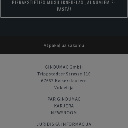
PIERAKSTIETIES MŪSU IKNEDĒĻAS JAUNUMIEM E-
PASTĀ!
Atpakaļ uz sākumu
GINDUMAC GmbH
Trippstadter Strasse 110
67663 Kaiserslautern
Vokietija
PAR GINDUMAC
KARJERA
NEWSROOM
JURIDISKĀ INFORMĀCIJA