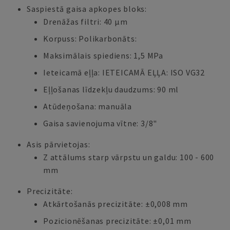
Saspiestā gaisa apkopes bloks:
Drenāžas filtri: 40 μm
Korpuss: Polikarbonāts:
Maksimālais spiediens: 1,5 MPa
Ieteicamā eļļa: IETEICAMĀ EĻĻA: ISO VG32
Eļļošanas līdzekļu daudzums: 90 ml
Atūdeņošana: manuāla
Gaisa savienojuma vītne: 3/8"
Asis pārvietojas:
Z attālums starp vārpstu un galdu: 100 - 600
mm
Precizitāte:
Atkārtošanās precizitāte: ±0,008 mm
Pozicionēšanas precizitāte: ±0,01 mm