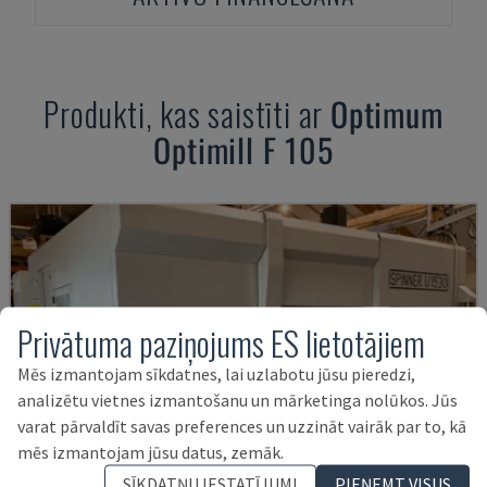
Produkti, kas saistīti ar
Optimum
Optimill F 105
Privātuma paziņojums ES lietotājiem
Mēs izmantojam sīkdatnes, lai uzlabotu jūsu pieredzi,
analizētu vietnes izmantošanu un mārketinga nolūkos. Jūs
varat pārvaldīt savas preferences un uzzināt vairāk par to, kā
mēs izmantojam jūsu datus, zemāk.
SĪKDATŅU IESTATĪJUMI
PIEŅEMT VISUS