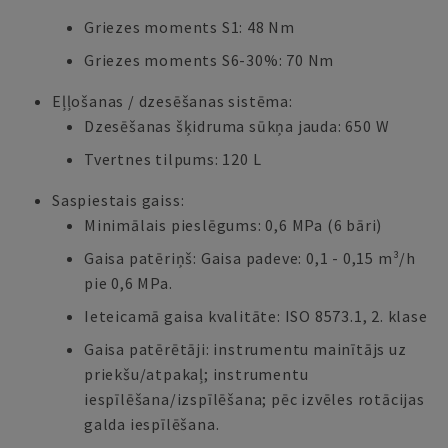
Griezes moments S1: 48 Nm
Griezes moments S6-30%: 70 Nm
Eļļošanas / dzesēšanas sistēma:
Dzesēšanas šķidruma sūkņa jauda: 650 W
Tvertnes tilpums: 120 L
Saspiestais gaiss:
Minimālais pieslēgums: 0,6 MPa (6 bāri)
Gaisa patēriņš: Gaisa padeve: 0,1 - 0,15 m³/h
pie 0,6 MPa.
Ieteicamā gaisa kvalitāte: ISO 8573.1, 2. klase
Gaisa patērētāji: instrumentu mainītājs uz
priekšu/atpakaļ; instrumentu
iespīlēšana/izspīlēšana; pēc izvēles rotācijas
galda iespīlēšana.