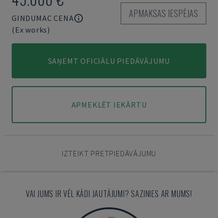
APMAKSAS IESPĒJAS
GINDUMAC CENA
(Ex works)
SAŅEMT OFICIĀLU PIEDĀVĀJUMU
APMEKLĒT IEKĀRTU
IZTEIKT PRETPIEDĀVĀJUMU
VAI JUMS IR VĒL KĀDI JAUTĀJUMI? SAZINIES AR MUMS!