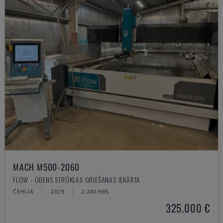
MACH M500-2060
FLOW - ŪDENS STRŪKLAS GRIEŠANAS IEKĀRTA
ČEHIJA
2019
2.240 HRS
325.000 €