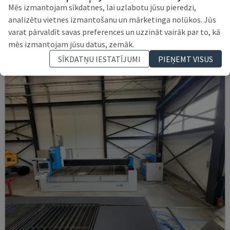
Mēs izmantojam sīkdatnes, lai uzlabotu jūsu pieredzi,
CMS - ŪDENS STRŪKLAS GRIEŠANAS IEKĀRTA
analizētu vietnes izmantošanu un mārketinga nolūkos. Jūs
RUMĀNIJA
2023
varat pārvaldīt savas preferences un uzzināt vairāk par to, kā
100.000 €
mēs izmantojam jūsu datus, zemāk.
SĪKDATŅU IESTATĪJUMI
PIEŅEMT VISUS