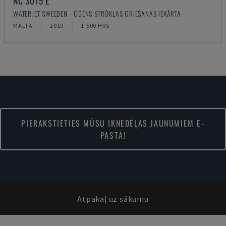
NC 3015 E
WATERJET SWEEDEN - ŪDENS STRŪKLAS GRIEŠANAS IEKĀRTA
MALTA
2010
1.500 HRS
PIERAKSTIETIES MŪSU IKNEDĒĻAS JAUNUMIEM E-
PASTĀ!
Atpakaļ uz sākumu