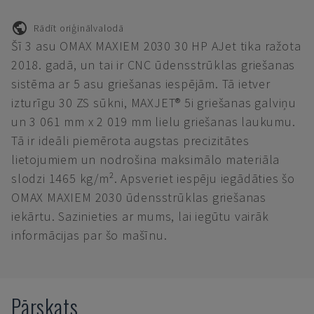
Rādīt oriģinālvalodā
Šī 3 asu OMAX MAXIEM 2030 30 HP AJet tika ražota
2018. gadā, un tai ir CNC ūdensstrūklas griešanas
sistēma ar 5 asu griešanas iespējām. Tā ietver
izturīgu 30 ZS sūkni, MAXJET® 5i griešanas galviņu
un 3 061 mm x 2 019 mm lielu griešanas laukumu.
Tā ir ideāli piemērota augstas precizitātes
lietojumiem un nodrošina maksimālo materiāla
slodzi 1465 kg/m². Apsveriet iespēju iegādāties šo
OMAX MAXIEM 2030 ūdensstrūklas griešanas
iekārtu. Sazinieties ar mums, lai iegūtu vairāk
informācijas par šo mašīnu.
Pārskats