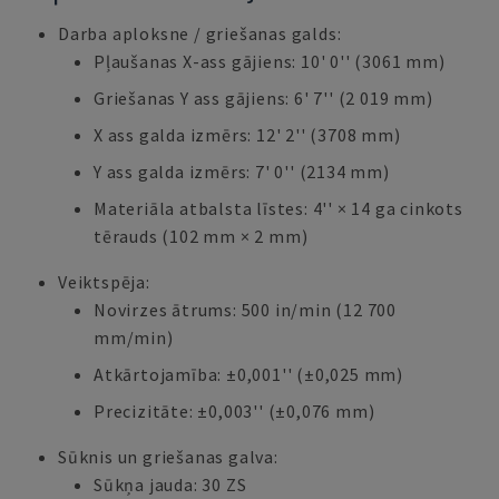
Darba aploksne / griešanas galds:
Pļaušanas X-ass gājiens: 10' 0'' (3061 mm)
Griešanas Y ass gājiens: 6' 7'' (2 019 mm)
X ass galda izmērs: 12' 2'' (3708 mm)
Y ass galda izmērs: 7' 0'' (2134 mm)
Materiāla atbalsta līstes: 4'' × 14 ga cinkots
tērauds (102 mm × 2 mm)
Veiktspēja:
Novirzes ātrums: 500 in/min (12 700
mm/min)
Atkārtojamība: ±0,001'' (±0,025 mm)
Precizitāte: ±0,003'' (±0,076 mm)
Sūknis un griešanas galva:
Sūkņa jauda: 30 ZS