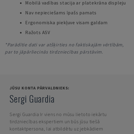
Mobilā vadības stacija ar platekrāna displeju
Nav nepieciešams īpašs pamats
Ergonomiska piekļuve visam galdam
Ražots ASV
*Parādītie dati var atšķirties no faktiskajām vērtībām,
par to jāpārliecinās tirdzniecības pārstāvim.
JŪSU KONTA PĀRVALDNIEKS:
Sergi Guardia
Sergi Guardia
Ir viens no mūsu lietoto iekārtu
tirdzniecības ekspertiem un būs jūsu tiešā
kontaktpersona, lai atbildētu uz jebkādiem