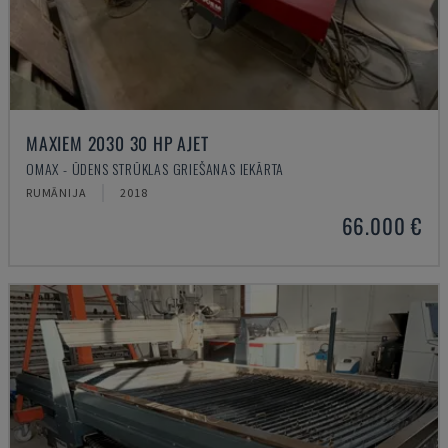
MAXIEM 2030 30 HP AJET
OMAX - ŪDENS STRŪKLAS GRIEŠANAS IEKĀRTA
RUMĀNIJA
2018
66.000 €