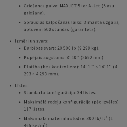
Griešanas galva: MAXJET 5i ar A-Jet (5 asu
griešana).
Sprauslas kalpošanas laiks: Dimanta uzgalis,
aptuveni 500 stundas (garantēts).
Izmēri un svars:
Darbības svars: 20 500 lb (9 299 kg).
Kopējais augstums: 8' 10'' (2692 mm)
Platība (bez kontroliera): 14' 1''' × 14' 1'' (4
293 × 4 293 mm).
Līstes:
Standarta konfigurācija: 34 līstes.
Maksimālā redeļu konfigurācija (pēc izvēles):
117 līstes.
Maksimālā materiāla slodze: 300 lb/ft² (1
465 kg/m²).