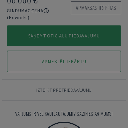
APMAKSAS IESPĒJAS
GINDUMAC CENA
(Ex works)
SAŅEMT OFICIĀLU PIEDĀVĀJUMU
APMEKLĒT IEKĀRTU
IZTEIKT PRETPIEDĀVĀJUMU
VAI JUMS IR VĒL KĀDI JAUTĀJUMI? SAZINIES AR MUMS!