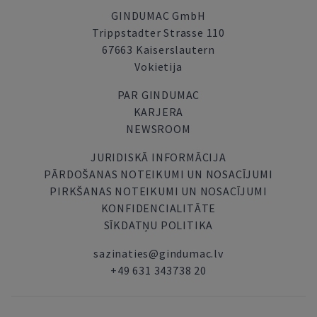
GINDUMAC GmbH
Trippstadter Strasse 110
67663 Kaiserslautern
Vokietija
PAR GINDUMAC
KARJERA
NEWSROOM
JURIDISKĀ INFORMĀCIJA
PĀRDOŠANAS NOTEIKUMI UN NOSACĪJUMI
PIRKŠANAS NOTEIKUMI UN NOSACĪJUMI
KONFIDENCIALITĀTE
SĪKDATŅU POLITIKA
sazinaties@gindumac.lv
+49 631 343738 20