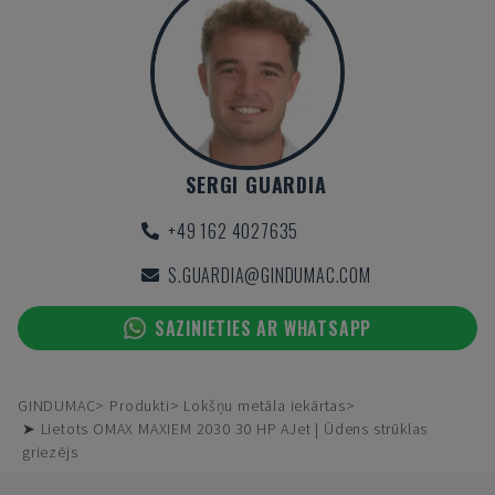
SERGI GUARDIA
+49 162 4027635
S.GUARDIA@GINDUMAC.COM
SAZINIETIES AR WHATSAPP
GINDUMAC
Produkti
Lokšņu metāla iekārtas
➤ Lietots OMAX MAXIEM 2030 30 HP AJet | Ūdens strūklas
griezējs