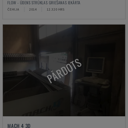
FLOW - ŪDENS STRŪKLAS GRIEŠANAS IEKĀRTA
ČEHIJA
2014
12.320 HRS
PĀRDOTS
MACH 4 3D