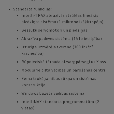
Standarta funkcijas:
Intelli-TRAX abrazīvās strūklas lineārās
piedziņas sistēma (1 mikrona izšķirtspēja)
Bezsuku servomotori un piedziņas
Abrazīva padeves sistēma (15 lb ietilpība)
izturīga uztvērēja tvertne (300 lb/ft²
kravnesība)
Rūpnieciskā tērauda aizsargpārsegi uz X ass
Modulārie tilta vadības un barošanas centri
Zema trokšņainības sūkņa un sistēmas
konstrukcija
Windows bāzēta vadības sistēma
IntelliMAX standarta programmatūra (2
vietas)