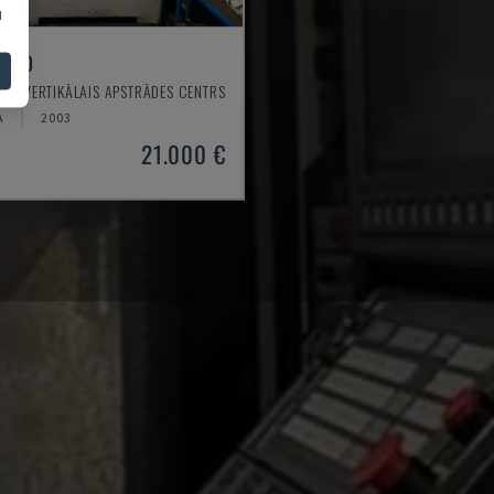
u
 550
 - VERTIKĀLAIS APSTRĀDES CENTRS
A
2003
21.000 €