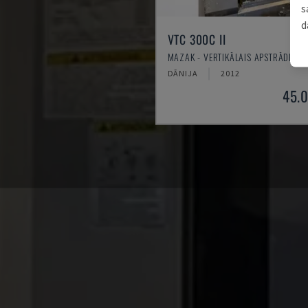
s
d
VTC 300C II
MAZAK - VERTIKĀLAIS APSTRĀDES C
DĀNIJA
2012
45.