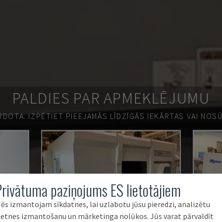
PALDIES PAR APMEKLĒJUMU
ĀRDOTA.
IZPĒTIET PIEEJAMĀS LĪDZĪGĀS IEKĀRTAS VAI NOS
Privātuma paziņojums ES lietotājiem
ēs izmantojam sīkdatnes, lai uzlabotu jūsu pieredzi, analizētu
ietnes izmantošanu un mārketinga nolūkos. Jūs varat pārvaldīt