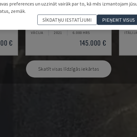
avas preferences un uzzināt vairāk par to, kā mēs izmantojam jūs
atus, zemāk.
U5-1530
MYNX
SĪKDATŅU IESTATĪJUMI
PIEŅEMT VISUS
ENTRS
SPINNER - VERTIKĀLAIS APSTRĀDES CENTRS
DAEWOO
VĀCIJA
2021
6.000 HRS
ITĀLIJ
000 €
145.000 €
Skatīt visas līdzīgās iekārtas