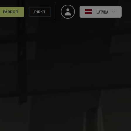
LATVIJA
PĀRDOT
PIRKT