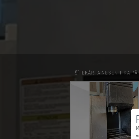
ŠĪ IEKĀRTA NESEN TIKA P
M
v