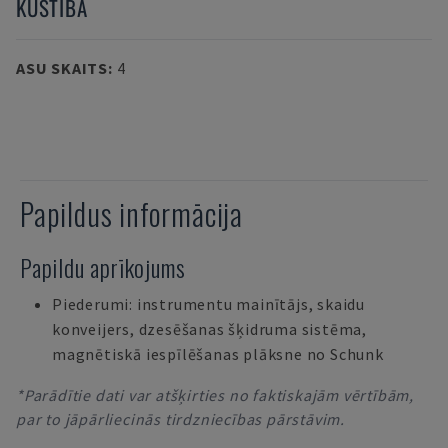
KUSTĪBA
ASU SKAITS
:
4
Papildus informācija
Papildu aprīkojums
Piederumi: instrumentu mainītājs, skaidu
konveijers, dzesēšanas šķidruma sistēma,
magnētiskā iespīlēšanas plāksne no Schunk
*Parādītie dati var atšķirties no faktiskajām vērtībām,
par to jāpārliecinās tirdzniecības pārstāvim.