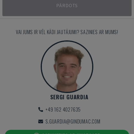
PĀRDOTS
VAI JUMS IR VĒL KĀDI JAUTĀJUMI? SAZINIES AR MUMS!
SERGI GUARDIA
+49 162 4027635
S.GUARDIA@GINDUMAC.COM