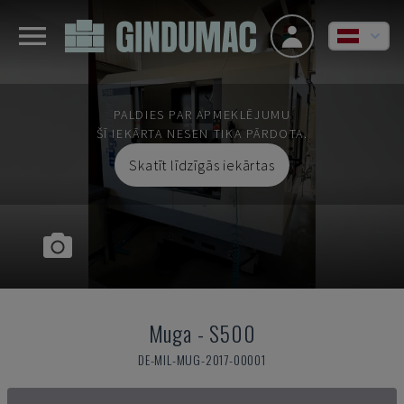
PALDIES PAR APMEKLĒJUMU
ŠĪ IEKĀRTA NESEN TIKA PĀRDOTA.
Skatīt līdzīgās iekārtas
Muga
-
S500
DE-MIL-MUG-2017-00001