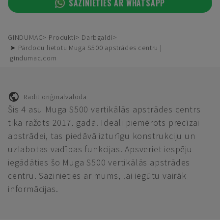
SAZINIETIES AR WHATSAPP
GINDUMAC
Produkti
Darbgaldi
➤ Pārdodu lietotu Muga S500 apstrādes centru |
gindumac.com
Rādīt oriģinālvalodā
Šis 4 asu Muga S500 vertikālās apstrādes centrs
tika ražots 2017. gadā. Ideāli piemērots precīzai
apstrādei, tas piedāvā izturīgu konstrukciju un
uzlabotas vadības funkcijas. Apsveriet iespēju
iegādāties šo Muga S500 vertikālās apstrādes
centru. Sazinieties ar mums, lai iegūtu vairāk
informācijas.