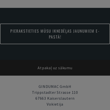
PIERAKSTIETIES MŪSU IKNEDĒĻAS JAUNUMIEM E-
PASTĀ!
Atpakaļ uz sākumu
GINDUMAC GmbH
Trippstadter Strasse 110
67663 Kaiserslautern
Vokietija