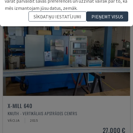
varat pārvaldīt savas preferences un uzzināt vairāk par to, kā
mēs izmantojam jūsu datus, zemāk.
SĪKDATŅU IESTATĪJUMI
PIEŅEMT VISUS
X-MILL 640
KNUTH - VERTIKĀLAIS APSTRĀDES CENTRS
VĀCIJA
2015
27.000 €