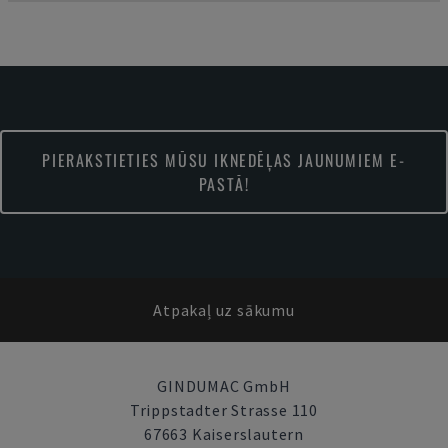
PIERAKSTIETIES MŪSU IKNEDĒĻAS JAUNUMIEM E-
PASTĀ!
Atpakaļ uz sākumu
GINDUMAC GmbH
Trippstadter Strasse 110
67663 Kaiserslautern