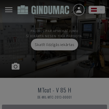
PALDIES PAR APMEKLĒJUMU
ŠĪ IEKĀRTA NESEN TIKA PĀRDOTA.
Skatīt līdzīgās iekārtas
MTcut
-
V 85 H
DE-MIL-MTC-2013-00001