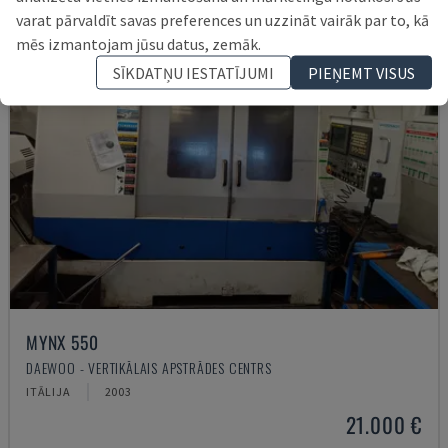
varat pārvaldīt savas preferences un uzzināt vairāk par to, kā
mēs izmantojam jūsu datus, zemāk.
SĪKDATŅU IESTATĪJUMI
PIEŅEMT VISUS
MYNX 550
DAEWOO - VERTIKĀLAIS APSTRĀDES CENTRS
ITĀLIJA
2003
21.000 €