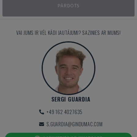
PĀRDOTS
VAI JUMS IR VĒL KĀDI JAUTĀJUMI? SAZINIES AR MUMS!
SERGI GUARDIA
+49 162 4027635
S.GUARDIA@GINDUMAC.COM