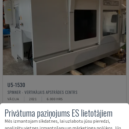
U5-1530
SPINNER - VERTIKĀLAIS APSTRĀDES CENTRS
VĀCIJA
2021
6.000 HRS
145.000 €
Privātuma paziņojums ES lietotājiem
Mēs izmantojam sīkdatnes, lai uzlabotu jūsu pieredzi,
analizētu vietnes izmantošanu un mārketinga nolūkos. Jūs