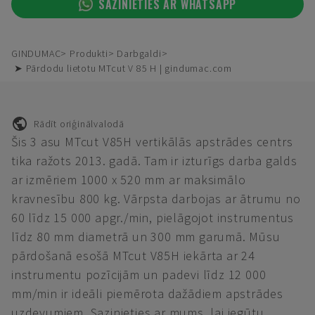
SAZINIETIES AR WHATSAPP
GINDUMAC
Produkti
Darbgaldi
➤ Pārdodu lietotu MTcut V 85 H | gindumac.com
Rādīt oriģinālvalodā
Šis 3 asu MTcut V85H vertikālās apstrādes centrs
tika ražots 2013. gadā. Tam ir izturīgs darba galds
ar izmēriem 1000 x 520 mm ar maksimālo
kravnesību 800 kg. Vārpsta darbojas ar ātrumu no
60 līdz 15 000 apgr./min, pielāgojot instrumentus
līdz 80 mm diametrā un 300 mm garumā. Mūsu
pārdošanā esošā MTcut V85H iekārta ar 24
instrumentu pozīcijām un padevi līdz 12 000
mm/min ir ideāli piemērota dažādiem apstrādes
uzdevumiem. Sazinieties ar mums, lai iegūtu