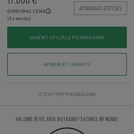
APMAKSAS IESPĒJAS
GINDUMAC CENA
(Ex works)
SAŅEMT OFICIĀLU PIEDĀVĀJUMU
APMEKLĒT IEKĀRTU
IZTEIKT PRETPIEDĀVĀJUMU
VAI JUMS IR VĒL KĀDI JAUTĀJUMI? SAZINIES AR MUMS!