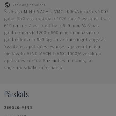
Rādīt oriģinālvalodā
Šis 3 asu MIND MACH T. VMC 1000/A ir ražots 2007.
gadā. Tā X ass kustība ir 1020 mm, Y ass kustība ir
610 mm un Z ass kustība ir 610 mm. Mašīnas
galda izmērs ir 1200 x 600 mm, un maksimālā
galda slodze ir 850 kg. Ja vēlaties iegūt augstas
kvalitātes apstrādes iespējas, apsveriet mūsu
piedāvāto MIND MACH T. VMC 1000/A vertikālo
apstrādes centru. Sazinieties ar mums, lai
saņemtu sīkāku informāciju.
Pārskats
ZĪMOLS
:
MIND