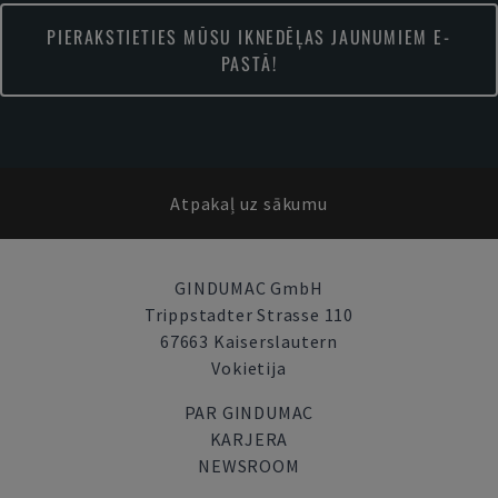
PIERAKSTIETIES MŪSU IKNEDĒĻAS JAUNUMIEM E-
PASTĀ!
Atpakaļ uz sākumu
GINDUMAC GmbH
Trippstadter Strasse 110
67663 Kaiserslautern
Vokietija
PAR GINDUMAC
KARJERA
NEWSROOM