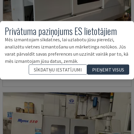
Privātuma paziņojums ES lietotājiem
Mēs izmantojam sīkdatnes, lai uzlabotu jūsu pieredzi,
analizētu vietnes izmantošanu un mārketinga nolūkos. Jūs
U5-1530
varat pārvaldīt savas preferences un uzzināt vairāk par to, kā
SPINNER - VERTIKĀLAIS APSTRĀDES CENTRS
mēs izmantojam jūsu datus, zemāk.
VĀCIJA
2021
6.000 HRS
SĪKDATŅU IESTATĪJUMI
PIEŅEMT VISUS
145.000 €