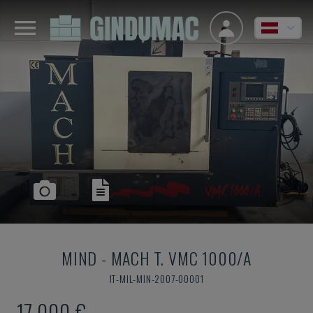
MIND
-
MACH T. VMC 1000/A
IT-MIL-MIN-2007-00001
17.000 €