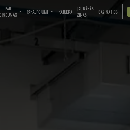
PAR
JAUNĀKĀS
PAKALPOJUMI
KARJERA
SAZINĀTIES
GINDUMAC
ZIŅAS