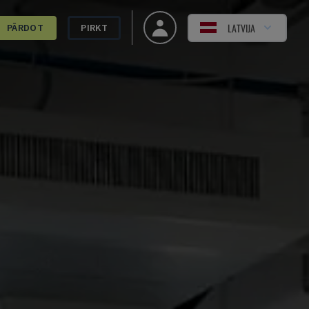
LATVIJA
PĀRDOT
PIRKT