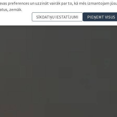
avas preferences un uzzināt vairāk par to, kā mēs izmantojam jūs
atus, zemāk.
SĪKDATŅU IESTATĪJUMI
PIEŅEMT VISUS