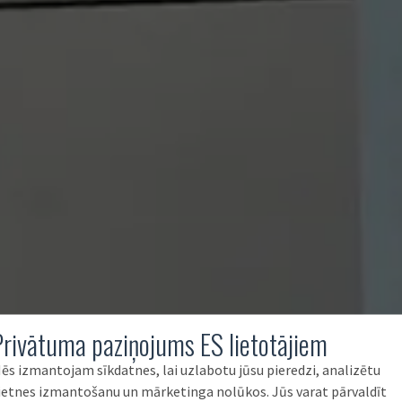
Privātuma paziņojums ES lietotājiem
ēs izmantojam sīkdatnes, lai uzlabotu jūsu pieredzi, analizētu
ietnes izmantošanu un mārketinga nolūkos. Jūs varat pārvaldīt