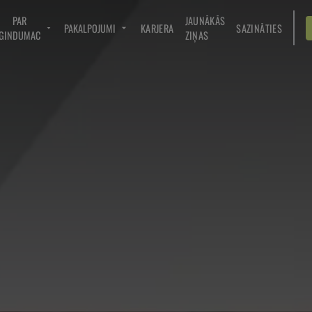
PAR
JAUNĀKĀS
PAKALPOJUMI
KARJERA
SAZINĀTIES
GINDUMAC
ZIŅAS