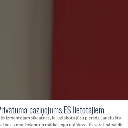
Privātuma paziņojums ES lietotājiem
ēs izmantojam sīkdatnes, lai uzlabotu jūsu pieredzi, analizētu
ietnes izmantošanu un mārketinga nolūkos. Jūs varat pārvaldīt