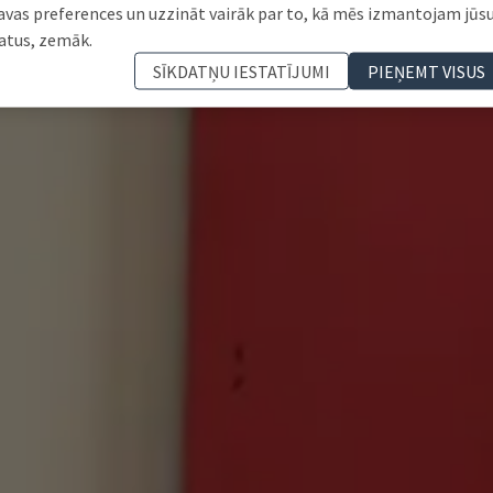
avas preferences un uzzināt vairāk par to, kā mēs izmantojam jūs
atus, zemāk.
SĪKDATŅU IESTATĪJUMI
PIEŅEMT VISUS