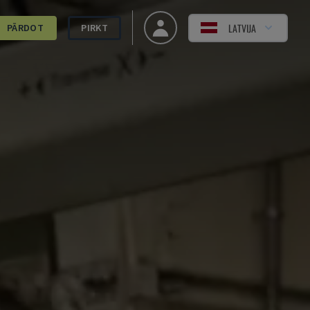
LATVIJA
PĀRDOT
PIRKT