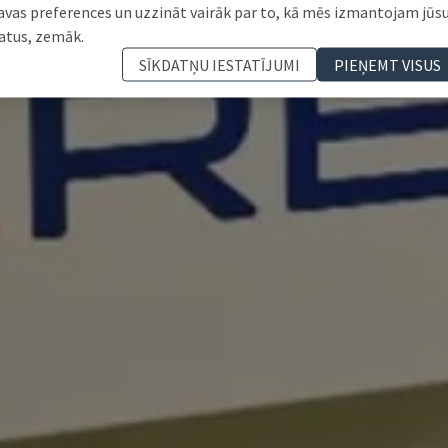
avas preferences un uzzināt vairāk par to, kā mēs izmantojam jūs
atus, zemāk.
SĪKDATŅU IESTATĪJUMI
PIEŅEMT VISUS