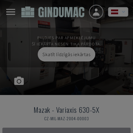
PALDIES PAR APMEKLĒJUMU
ŠĪ IEKĀRTA NESEN TIKA PĀRDOTA.
Skatīt līdzīgās iekārtas
Mazak
-
Variaxis 630-5X
CZ-MIL-MAZ-2004-00003