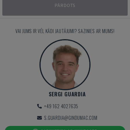
PĀRDOTS
VAI JUMS IR VĒL KĀDI JAUTĀJUMI? SAZINIES AR MUMS!
SERGI GUARDIA
+49 162 4027635
S.GUARDIA@GINDUMAC.COM