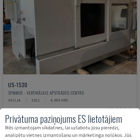
U5-1530
SPINNER - VERTIKĀLAIS APSTRĀDES CENTRS
VĀCIJA
2021
6.000 HRS
145.000 €
Privātuma paziņojums ES lietotājiem
Mēs izmantojam sīkdatnes, lai uzlabotu jūsu pieredzi,
analizētu vietnes izmantošanu un mārketinga nolūkos. Jūs