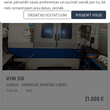
varat pārvaldīt savas preferences un uzzināt vairāk par to, kā
mēs izmantojam jūsu datus, zemāk.
SĪKDATŅU IESTATĪJUMI
PIEŅEMT VISUS
MYNX 550
DAEWOO - VERTIKĀLAIS APSTRĀDES CENTRS
ITĀLIJA
2003
21.000 €