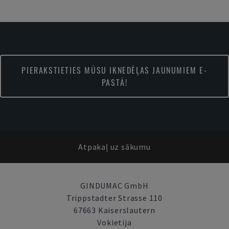
PIERAKSTIETIES MŪSU IKNEDĒĻAS JAUNUMIEM E-
PASTĀ!
Atpakaļ uz sākumu
GINDUMAC GmbH
Trippstadter Strasse 110
67663 Kaiserslautern
Vokietija