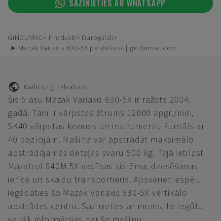
SAZINIETIES AR WHATSAPP
GINDUMAC
Produkti
Darbgaldi
➤ Mazak Variaxis 630-5X pārdošanā | gindumac.com
Rādīt oriģinālvalodā
Šis 5 asu Mazak Variaxis 630-5X ir ražots 2004.
gadā. Tam ir vārpstas ātrums 12000 apgr./min,
SK40 vārpstas konuss un instrumentu žurnāls ar
40 pozīcijām. Mašīna var apstrādāt maksimālo
apstrādājamās detaļas svaru 500 kg. Tajā ietilpst
Mazatrol 640M 5X vadības sistēma, dzesēšanas
ierīce un skaidu transportieris. Apsveriet iespēju
iegādāties šo Mazak Variaxis 630-5X vertikālo
apstrādes centru. Sazinieties ar mums, lai iegūtu
vairāk informācijas par šo mašīnu.