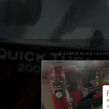
ŠĪ IEKĀRTA NESEN TIKA P
M
v