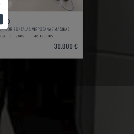
u
I-520
 - HORIZONTĀLĀS VIRPOŠANAS MAŠĪNAS
IJA
2005
40.135 HRS
30.000 €