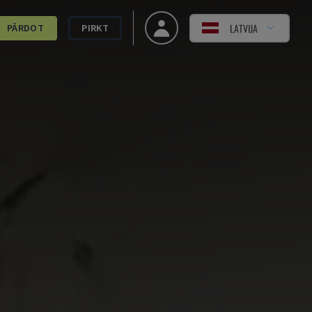
LATVIJA
PĀRDOT
PIRKT