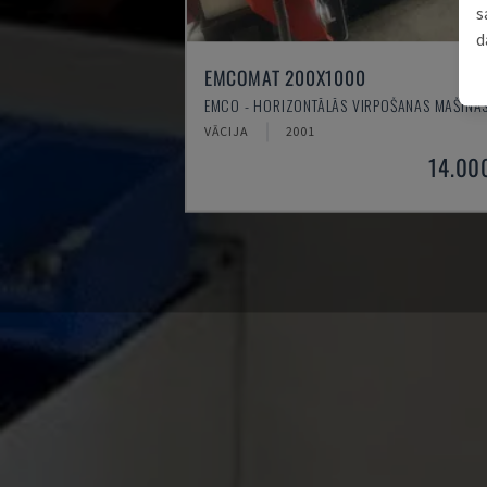
s
d
EMCOMAT 200X1000
EMCO - HORIZONTĀLĀS VIRPOŠANAS MAŠĪNA
VĀCIJA
2001
14.00