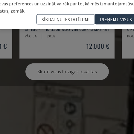
avas preferences un uzzināt vairāk par to, kā mēs izmantojam jūs
atus, zemāk.
SĪKDATŅU IESTATĪJUMI
PIEŅEMT VISUS
TH 4610
TB
S
OPTIMUM - HORIZONTĀLĀS VIRPOŠANAS MAŠĪNAS
CMZ
VĀCIJA
2018
POL
0 €
12.000 €
Skatīt visas līdzīgās iekārtas