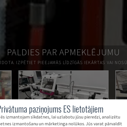
PALDIES PAR APMEKLĒJUMU
ĀRDOTA.
IZPĒTIET PIEEJAMĀS LĪDZĪGĀS IEKĀRTAS VAI NOS
Privātuma paziņojums ES lietotājiem
ēs izmantojam sīkdatnes, lai uzlabotu jūsu pieredzi, analizētu
ietnes izmantošanu un mārketinga nolūkos. Jūs varat pārvaldīt