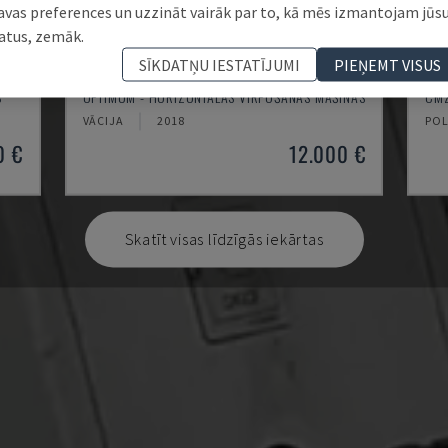
avas preferences un uzzināt vairāk par to, kā mēs izmantojam jūs
atus, zemāk.
SĪKDATŅU IESTATĪJUMI
PIEŅEMT VISUS
TH 4610
TB
S
OPTIMUM - HORIZONTĀLĀS VIRPOŠANAS MAŠĪNAS
CMZ
VĀCIJA
2018
POL
0 €
12.000 €
Skatīt visas līdzīgās iekārtas