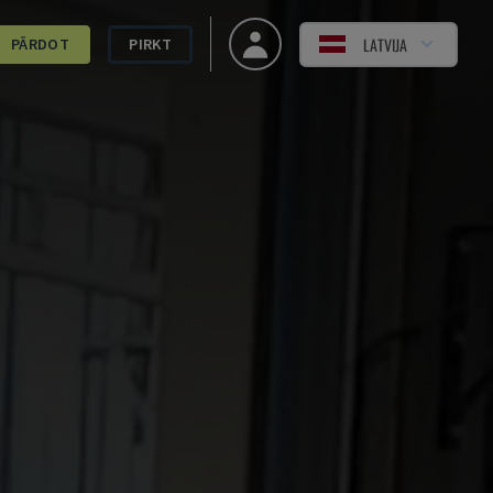
LATVIJA
PĀRDOT
PIRKT