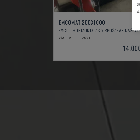
s
d
EMCOMAT 200X1000
EMCO - HORIZONTĀLĀS VIRPOŠANAS MAŠĪNA
VĀCIJA
2001
14.00