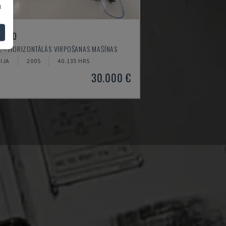
u
I-520
 - HORIZONTĀLĀS VIRPOŠANAS MAŠĪNAS
IJA
2005
40.135 HRS
30.000 €