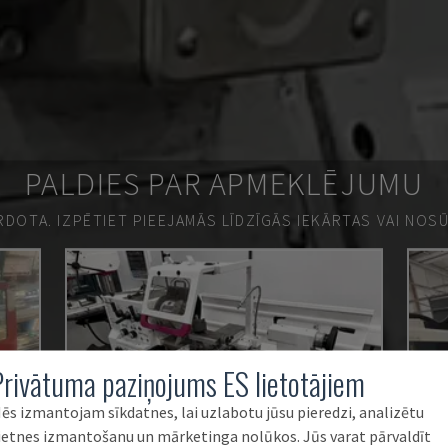
PALDIES PAR APMEKLĒJUMU
ĀRDOTA.
IZPĒTIET PIEEJAMĀS LĪDZĪGĀS IEKĀRTAS VAI NOS
Privātuma paziņojums ES lietotājiem
ēs izmantojam sīkdatnes, lai uzlabotu jūsu pieredzi, analizētu
ietnes izmantošanu un mārketinga nolūkos. Jūs varat pārvaldīt