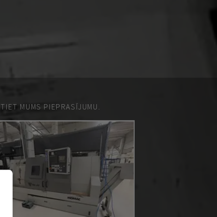
ŪTIET MUMS PIEPRASĪJUMU.