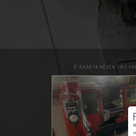
ŠĪ IEKĀRTA NESEN TIKA P
M
v