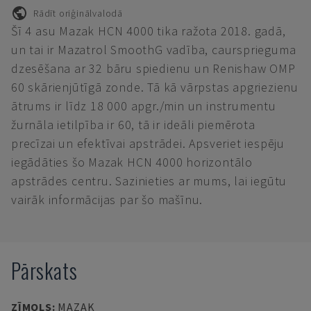
Rādīt oriģinālvalodā
Šī 4 asu Mazak HCN 4000 tika ražota 2018. gadā,
un tai ir Mazatrol SmoothG vadība, caursprieguma
dzesēšana ar 32 bāru spiedienu un Renishaw OMP
60 skārienjūtīgā zonde. Tā kā vārpstas apgriezienu
ātrums ir līdz 18 000 apgr./min un instrumentu
žurnāla ietilpība ir 60, tā ir ideāli piemērota
precīzai un efektīvai apstrādei. Apsveriet iespēju
iegādāties šo Mazak HCN 4000 horizontālo
apstrādes centru. Sazinieties ar mums, lai iegūtu
vairāk informācijas par šo mašīnu.
Pārskats
ZĪMOLS
:
MAZAK