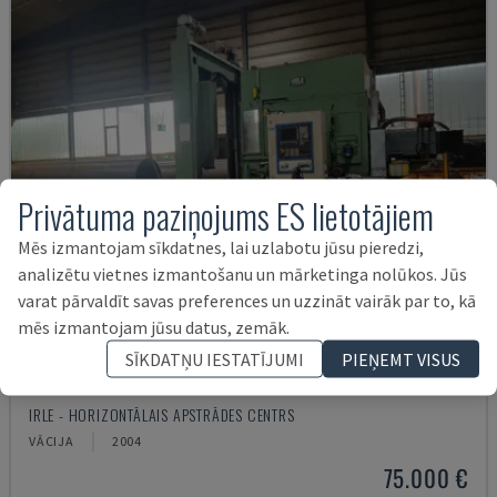
Privātuma paziņojums ES lietotājiem
Mēs izmantojam sīkdatnes, lai uzlabotu jūsu pieredzi,
analizētu vietnes izmantošanu un mārketinga nolūkos. Jūs
varat pārvaldīt savas preferences un uzzināt vairāk par to, kā
mēs izmantojam jūsu datus, zemāk.
SĪKDATŅU IESTATĪJUMI
PIEŅEMT VISUS
IRD 1600 CNC
IRLE - HORIZONTĀLAIS APSTRĀDES CENTRS
VĀCIJA
2004
75.000 €