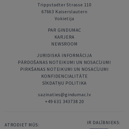
Trippstadter Strasse 110
67663 Kaiserslautern
Vokietija
PAR GINDUMAC
KARJERA
NEWSROOM
JURIDISKĀ INFORMĀCIJA
PĀRDOŠANAS NOTEIKUMI UN NOSACĪJUMI
PIRKŠANAS NOTEIKUMI UN NOSACĪJUMI
KONFIDENCIALITĀTE
SĪKDATŅU POLITIKA
sazinaties@gindumac.lv
+49 631 343738 20
IR DALĪBNIEKS:
ATRODIET MŪS: