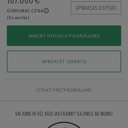
APMAKSAS IESPĒJAS
GINDUMAC CENA
(Ex works)
SAŅEMT OFICIĀLU PIEDĀVĀJUMU
APMEKLĒT IEKĀRTU
IZTEIKT PRETPIEDĀVĀJUMU
VAI JUMS IR VĒL KĀDI JAUTĀJUMI? SAZINIES AR MUMS!