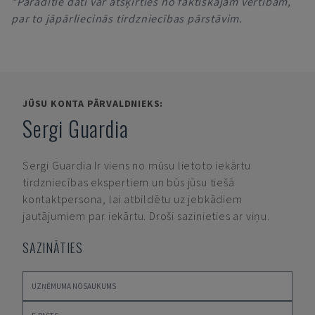
*Parādītie dati var atšķirties no faktiskajām vērtībām,
par to jāpārliecinās tirdzniecības pārstāvim.
JŪSU KONTA PĀRVALDNIEKS:
Sergi Guardia
Sergi Guardia
Ir viens no mūsu lietoto iekārtu
tirdzniecības ekspertiem un būs jūsu tiešā
kontaktpersona, lai atbildētu uz jebkādiem
jautājumiem par iekārtu. Droši sazinieties ar viņu.
SAZINĀTIES